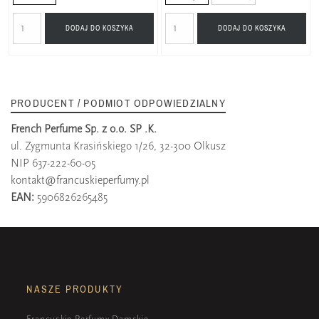
DODAJ DO KOSZYKA
DODAJ DO KOSZYKA
PRODUCENT / PODMIOT ODPOWIEDZIALNY
French Perfume Sp. z o.o. SP .K.
ul. Zygmunta Krasińskiego 1/26, 32-300 Olkusz
NIP 637-222-60-05
kontakt@francuskieperfumy.pl
EAN:
5906826265485
NASZE PRODUKTY
Francuskie Perfumy Damskie