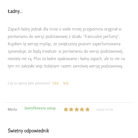
Ładny...
Zapach ładny jednak dla mnie o wiele mniej przypomina oryginał w
porównaniu do wersji podstawowej z działu "francuskie perfumy".
Kupiłam tę wersję myśląc, że zwiększony poziom zaperfumowania
spowoduje, że będą trwalsze- w porównaniu do wersji podstawowej,
niestety nie są. Plus za ładne opakowanie i ładny zapach, ale to nie na
tym mi zależało więc kolejnym razem zamówię wersję podstawową.
Czy ta opinia była pomocna?
TAK
NIE
Zweryfikowany zakup
Marta
2022-12-10
Świetny odpowiednik