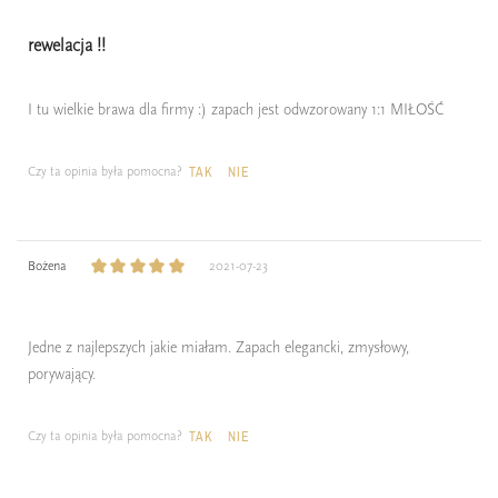
rewelacja !!
I tu wielkie brawa dla firmy :) zapach jest odwzorowany 1:1 MIŁOŚĆ
Czy ta opinia była pomocna?
TAK
NIE
Bożena
2021-07-23
Jedne z najlepszych jakie miałam. Zapach elegancki, zmysłowy,
porywający.
Czy ta opinia była pomocna?
TAK
NIE