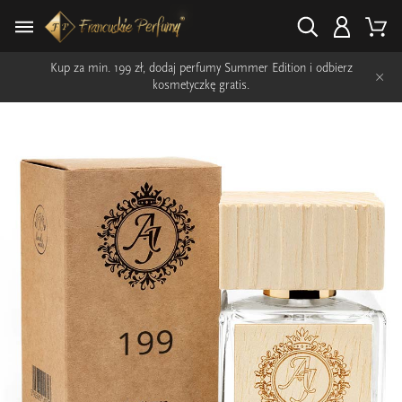
Kup za min. 199 zł, dodaj perfumy Summer Edition i odbierz
×
kosmetyczkę gratis.