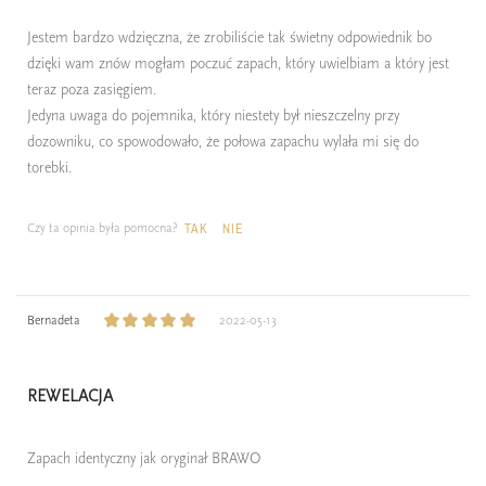
Jestem bardzo wdzięczna, że zrobiliście tak świetny odpowiednik bo
dzięki wam znów mogłam poczuć zapach, który uwielbiam a który jest
teraz poza zasięgiem.
Jedyna uwaga do pojemnika, który niestety był nieszczelny przy
dozowniku, co spowodowało, że połowa zapachu wylała mi się do
torebki.
Czy ta opinia była pomocna?
TAK
NIE
Bernadeta
2022-05-13
REWELACJA
Zapach identyczny jak oryginał BRAWO