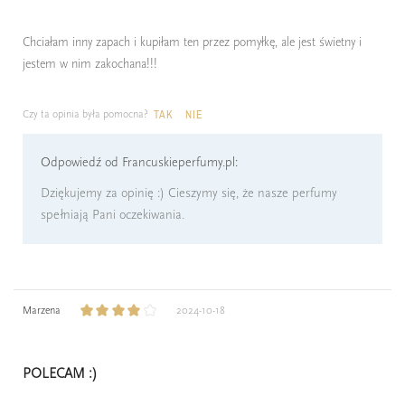
Chciałam inny zapach i kupiłam ten przez pomyłkę, ale jest świetny i
jestem w nim zakochana!!!
Czy ta opinia była pomocna?
TAK
NIE
Odpowiedź od Francuskieperfumy.pl:
Dziękujemy za opinię :) Cieszymy się, że nasze perfumy
spełniają Pani oczekiwania.
Marzena
2024-10-18
POLECAM :)