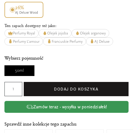
26%
AJ Deluxe Wood
Ten zapach dostępny też jako:
Perfumy Royal
Olejek jojoba
Olejek arganowy
Perfumy L'amour
Francuskie Perfumy
AJ Deluxe
Wybierz pojemność
50ml
DODAJ DO KOSZYKA
Zamów teraz - wysyłka w poniedziałek!
Sprawdź inne kolekcje tego zapachu