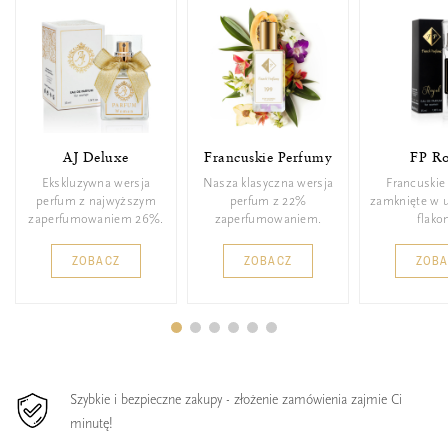
AJ Deluxe
Francuskie Perfumy
FP Ro
Ekskluzywna wersja
Nasza klasyczna wersja
Francuskie
perfum z najwyższym
perfum z 22%
zamknięte w 
zaperfumowaniem 26%.
zaperfumowaniem.
flakon
ZOBACZ
ZOBACZ
ZOB
Szybkie i bezpieczne zakupy - złożenie zamówienia zajmie Ci
minutę!