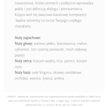
towarzystwa, której uśmiech i podejście wprowadza
pokój i jest definicją dialogu i porozumienia.
Kojąca woń tej owocowo-kwiatowej kompozycji
będzie wisienką na torcie Twojego ciepłego
charakteru.
Nuty zapachowe:
Nuty głowy:
zielone jabłko, brzoskwinia, melon,
cyklamen, liść czarnej porzeczki, mech dębowy,
papaja
Nuty serca:
hiacynt wodny, lilia, jaśmin, korzeń
irysa
Nuty bazy:
cedr Virginia, drzewo sandałowe,
orchidea, wanilia, żywica, ambra
UWAGA - kopiowanie, przetwarzanie oraz rozpowszechnianie opisów produktów w całości lub w
części jest zabronione! Zgodnie z Ustawą z dnia 4 lutego 1994 r. o prawie autorskim i prawach
pokrewnych (Dz. U. z 2006 e. Nr 90, poz. 631 z późn. zm.)