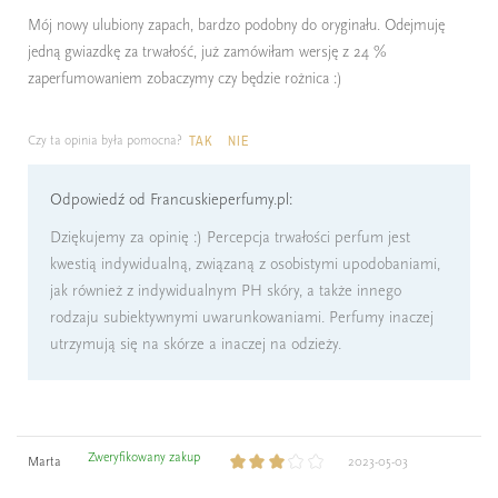
Mój nowy ulubiony zapach, bardzo podobny do oryginału. Odejmuję
jedną gwiazdkę za trwałość, już zamówiłam wersję z 24 %
zaperfumowaniem zobaczymy czy będzie rożnica :)
Czy ta opinia była pomocna?
TAK
NIE
Odpowiedź od Francuskieperfumy.pl:
Dziękujemy za opinię :) Percepcja trwałości perfum jest
kwestią indywidualną, związaną z osobistymi upodobaniami,
jak również z indywidualnym PH skóry, a także innego
rodzaju subiektywnymi uwarunkowaniami. Perfumy inaczej
utrzymują się na skórze a inaczej na odzieży.
Zweryfikowany zakup
Marta
2023-05-03