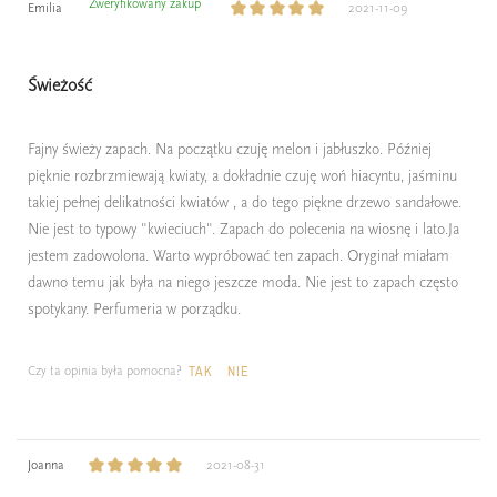
Zweryfikowany zakup
Emilia
2021-11-09
Świeżość
Fajny świeży zapach. Na początku czuję melon i jabłuszko. Później
pięknie rozbrzmiewają kwiaty, a dokładnie czuję woń hiacyntu, jaśminu
takiej pełnej delikatności kwiatów , a do tego piękne drzewo sandałowe.
Nie jest to typowy "kwieciuch". Zapach do polecenia na wiosnę i lato.Ja
jestem zadowolona. Warto wypróbować ten zapach. Oryginał miałam
dawno temu jak była na niego jeszcze moda. Nie jest to zapach często
spotykany. Perfumeria w porządku.
Czy ta opinia była pomocna?
TAK
NIE
Joanna
2021-08-31