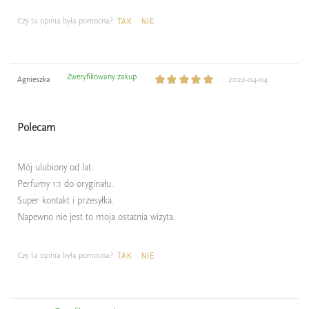
Czy ta opinia była pomocna?
TAK
NIE
Zweryfikowany zakup
Agnieszka
2022-04-04
Polecam
Mój ulubiony od lat.
Perfumy 1:1 do oryginału.
Super kontakt i przesyłka.
Napewno nie jest to moja ostatnia wizyta.
Czy ta opinia była pomocna?
TAK
NIE