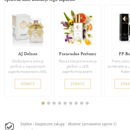
AJ Deluxe
Francuskie Perfumy
FP Ro
Ekskluzywna wersja
Nasza klasyczna wersja
Francuskie
perfum z najwyższym
perfum z 22%
zamknięte w 
zaperfumowaniem 26%.
zaperfumowaniem.
flakon
ZOBACZ
ZOBACZ
ZOB
Szybkie i bezpieczne zakupy - złożenie zamówienia zajmie Ci