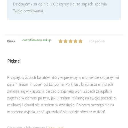
Dziękujemy za opinię :) Cieszymy się, że zapach spełnia
Twoje oczekiwania.
Zweryfikowany zakup
Kinga
2024-10-26
Piękne!
Przepiękny zapach kwiatów, który w pierwszym momencie skojarzył mi
się z " Tresor in Love" od Lancome. Po kilku , kilkunastu minutach
zmienia się w klasyczną bardzo przyjemną woń. Zapach zakupiłam
zupełnie w ciemno po tym, jak ujrzałam reklamę na swojej poczcie e-
mailowej i okazał się strzałem w dziesiątkę. Polecam szczególnie na
wieczorne wyjścia, choć sprawdzać się będzie również w dzień.
Czy ta opinia była pomocna?