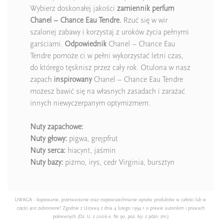
Wybierz doskonałej jakości
zamiennik perfum
Chanel – Chance Eau Tendre.
Rzuć się w wir
szalonej zabawy i korzystaj z uroków życia pełnymi
garściami.
Odpowiednik
Chanel – Chance Eau
Tendre pomoże ci w pełni wykorzystać letni czas,
do którego tęsknisz przez cały rok. Otulona w nasz
zapach
inspirowany
Chanel – Chance Eau Tendre
możesz bawić się na własnych zasadach i zarażać
innych niewyczerpanym optymizmem.
Nuty
zapachowe:
Nuty głowy:
pigwa, grejpfrut
Nuty serca:
hiacynt, jaśmin
Nuty bazy:
piżmo, irys, cedr Virginia, bursztyn
UWAGA - kopiowanie, przetwarzanie oraz rozpowszechnianie opisów produktów w całości lub w
części jest zabronione! Zgodnie z Ustawą z dnia 4 lutego 1994 r. o prawie autorskim i prawach
pokrewnych (Dz. U. z 2006 e. Nr 90, poz. 631 z późn. zm.)