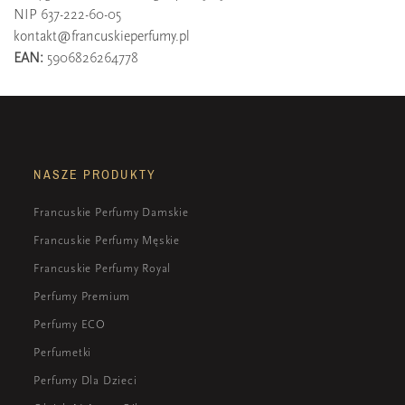
NIP 637-222-60-05
kontakt@francuskieperfumy.pl
EAN:
5906826264778
NASZE PRODUKTY
Francuskie Perfumy Damskie
Francuskie Perfumy Męskie
Francuskie Perfumy Royal
Perfumy Premium
Perfumy ECO
Perfumetki
Perfumy Dla Dzieci