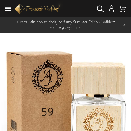
Kup za min. 199 zł, dodaj perfumy Summer Edition i odbierz
×
kosmetyczkę gratis.