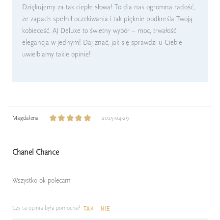
Dziękujemy za tak ciepłe słowa! To dla nas ogromna radość,
że zapach spełnił oczekiwania i tak pięknie podkreśla Twoją
kobiecość. AJ Deluxe to świetny wybór – moc, trwałość i
elegancja w jednym! Daj znać, jak się sprawdzi u Ciebie –
uwielbiamy takie opinie!
Magdalena
2025-04-29
Chanel Chance
Wszystko ok polecam
Czy ta opinia była pomocna?
TAK
NIE