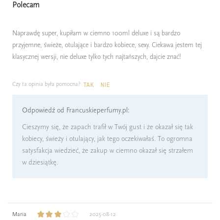
Polecam
Naprawdę super, kupiłam w ciemno 100ml deluxe i są bardzo
przyjemne, świeże, otulające i bardzo kobiece, sexy. Ciekawa jestem tej
klasycznej wersji, nie deluxe tylko tych najtańszych, dajcie znać!
Czy ta opinia była pomocna?
TAK
NIE
Odpowiedź od Francuskieperfumy.pl:
Cieszymy się, że zapach trafił w Twój gust i że okazał się tak
kobiecy, świeży i otulający, jak tego oczekiwałaś. To ogromna
satysfakcja wiedzieć, że zakup w ciemno okazał się strzałem
w dziesiątkę.
Maria
2025-08-12