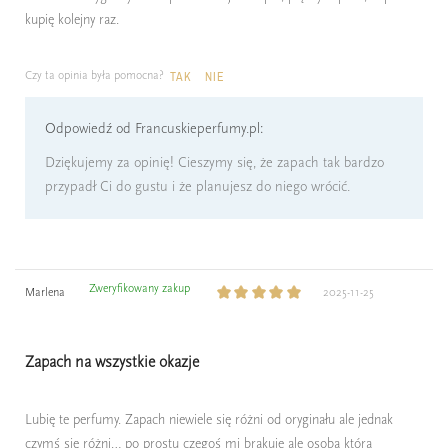
kupię kolejny raz.
Czy ta opinia była pomocna?
TAK
NIE
Odpowiedź od Francuskieperfumy.pl:
Dziękujemy za opinię! Cieszymy się, że zapach tak bardzo
przypadł Ci do gustu i że planujesz do niego wrócić.
Zweryfikowany zakup
Marlena
2025-11-25
Zapach na wszystkie okazje
Lubię te perfumy. Zapach niewiele się różni od oryginału ale jednak
czymś się różni… po prostu czegoś mi brakuje ale osoba która