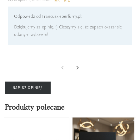
TAK
NIE
Odpowiedź od Francuskieperfumy.pl:
Dziękujemy za opinię. :) Cieszymy się, że zapach okazał się
udanym wyborem!
NAPISZ OPINIĘ!
Produkty polecane