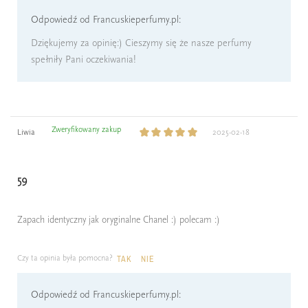
Odpowiedź od Francuskieperfumy.pl:
Dziękujemy za opinię:) Cieszymy się że nasze perfumy
spełniły Pani oczekiwania!
Zweryfikowany zakup
Liwia
2025-02-18
59
Zapach identyczny jak oryginalne Chanel :) polecam :)
Czy ta opinia była pomocna?
TAK
NIE
Odpowiedź od Francuskieperfumy.pl: