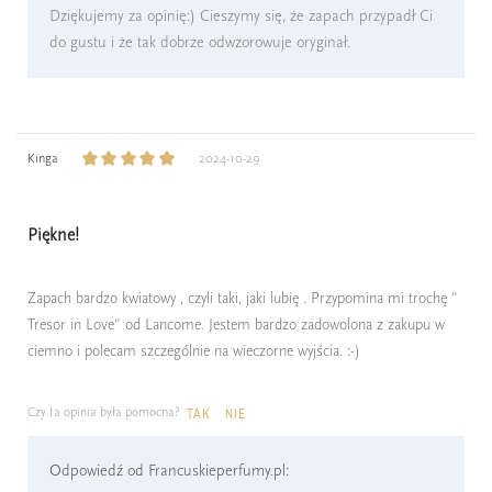
Dziękujemy za opinię:) Cieszymy się, że zapach przypadł Ci
do gustu i że tak dobrze odwzorowuje oryginał.
Kinga
2024-10-29
Piękne!
Zapach bardzo kwiatowy , czyli taki, jaki lubię . Przypomina mi trochę "
Tresor in Love" od Lancome. Jestem bardzo zadowolona z zakupu w
ciemno i polecam szczególnie na wieczorne wyjścia. :-)
Czy ta opinia była pomocna?
TAK
NIE
Odpowiedź od Francuskieperfumy.pl: