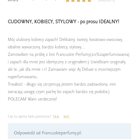
Renata
2025-07-13
CUDOWNY, KOBIECY, STYLOWY - po prosu IDEALNY!
Mój ulubiony kobiecy zapach! Delikatny, świeży, kwiatowo-owocowy,
idealnie wywarzony, bardzo kobiecy, stylowy....
Zamówiłam na próbę z linii Francuskie Perfumy(20%zaperfumowania)
i zapach dla mnie jest identyczny z oryginałem:) Uwielbiam oryginały,
ale te...jak dla mnie 1:1! Zamawiam więc Aj Deluxe o mocniejszym
naperfumowaniu.
Trwałość - długo się utrzymują jestem bardzo zadowolona, inni
zwracają uwagę czym pachę bo zapach bardzo się podoba:)
POLECAM Wam serdecznie!
Czy ta opinia była pomocna?
TAK
NIE
Odpowiedź od Francuskieperfumy.pl: