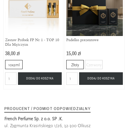
Zestaw Próbek FP Nr 1 - TOP 10
Pudełko prezentowe
Dla Mężczyzn
38,00 zł
15,00 zł
10x2ml
Złoty
Czerwony
DODAJ DO KOSZYKA
DODAJ DO KOSZYKA
PRODUCENT / PODMIOT ODPOWIEDZIALNY
French Perfume Sp. z o.o. SP .K.
ul. Zygmunta Krasińskiego 1/26, 32-300 Olkusz