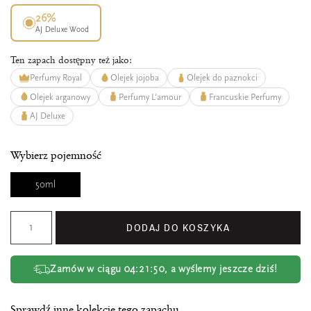
26%
AJ Deluxe Wood
Ten zapach dostępny też jako:
Perfumy Royal
Olejek jojoba
Olejek do paznokci
Olejek arganowy
Perfumy L'amour
Francuskie Perfumy
AJ Deluxe
Wybierz pojemność
50ml
DODAJ DO KOSZYKA
Zamów w ciągu
04:21:50
, a wyślemy jeszcze dziś!
Sprawdź inne kolekcje tego zapachu