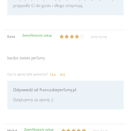
przypadły Ci do gustu i długo utrzymują.
Zweryfikowany zakup
Kasia
2025-05-09
bardzo świeże perfumy
Czy ta opinia była pomocna?
TAK
NIE
Odpowiedź od Francuskieperfumy.pl:
Dziękujemy za opinię :)
Zweryfikowany zakup
Michał
2025-03-25