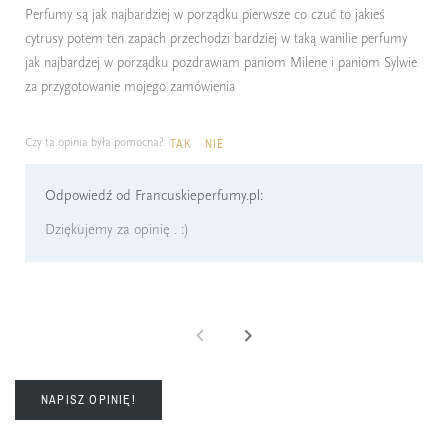
Perfumy są jak najbardziej w porządku pierwsze co czuć to jakieś
cytrusy potem ten zapach przechodzi bardziej w taką wanilie perfumy
jak najbardzej w porządku pozdrawiam paniom Milene i paniom Sylwie
za przygotowanie mojego zamówienia
Czy ta opinia była pomocna?
TAK
NIE
Odpowiedź od Francuskieperfumy.pl:
Dziękujemy za opinię . :)
NAPISZ OPINIĘ!