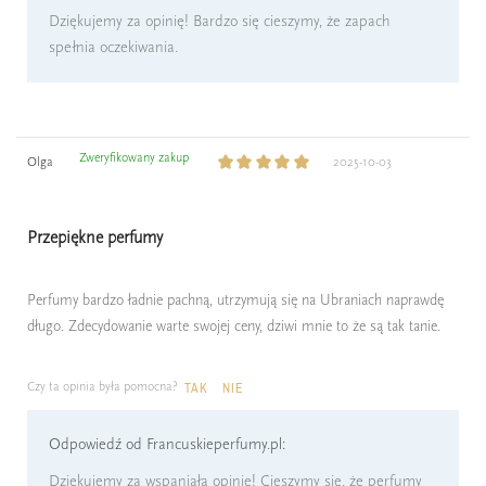
Dziękujemy za opinię! Bardzo się cieszymy, że zapach
spełnia oczekiwania.
Zweryfikowany zakup
Olga
2025-10-03
Przepiękne perfumy
Perfumy bardzo ładnie pachną, utrzymują się na Ubraniach naprawdę
długo. Zdecydowanie warte swojej ceny, dziwi mnie to że są tak tanie.
Czy ta opinia była pomocna?
TAK
NIE
Odpowiedź od Francuskieperfumy.pl:
Dziękujemy za wspaniałą opinię! Cieszymy się, że perfumy