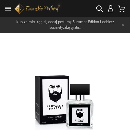
Kup za min. 199 zł, dodaj perfumy Summer Edition i odbierz
×
kosmetyczkę gratis.