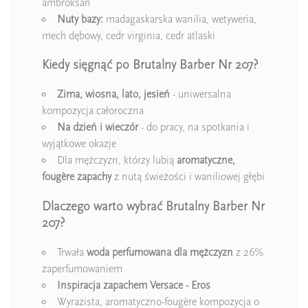
ambroksan
Nuty bazy:
madagaskarska wanilia, wetyweria,
mech dębowy, cedr virginia, cedr atlaski
Kiedy sięgnąć po Brutalny Barber Nr 207?
Zima, wiosna, lato, jesień
- uniwersalna
kompozycja całoroczna
Na dzień i wieczór
- do pracy, na spotkania i
wyjątkowe okazje
Dla mężczyzn, którzy lubią
aromatyczne,
fougère zapachy
z nutą świeżości i waniliowej głębi
Dlaczego warto wybrać Brutalny Barber Nr
207?
Trwała
woda perfumowana dla mężczyzn
z 26%
zaperfumowaniem
Inspiracja zapachem Versace - Eros
Wyrazista, aromatyczno-fougère kompozycja o