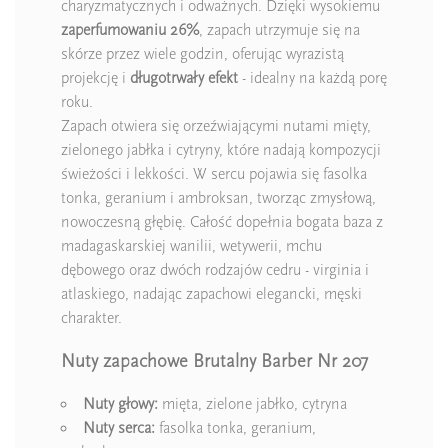
charyzmatycznych i odważnych. Dzięki wysokiemu
zaperfumowaniu
26%
, zapach utrzymuje się na
skórze przez wiele godzin, oferując wyrazistą
projekcję i
długotrwały efekt
- idealny na każdą porę
roku.
Zapach otwiera się orzeźwiającymi nutami mięty,
zielonego jabłka i cytryny, które nadają kompozycji
świeżości i lekkości. W sercu pojawia się fasolka
tonka, geranium i ambroksan, tworząc zmysłową,
nowoczesną głębię. Całość dopełnia bogata baza z
madagaskarskiej wanilii, wetywerii, mchu
dębowego oraz dwóch rodzajów cedru - virginia i
atlaskiego, nadając zapachowi elegancki, męski
charakter.
Nuty zapachowe Brutalny Barber Nr 207
Nuty głowy:
mięta, zielone jabłko, cytryna
Nuty serca:
fasolka tonka, geranium,