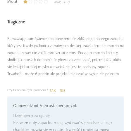
Michał
2025-12-19
Tragiczne
Zamawiając zamówienie spodziewałem sie zbliżonego dobrego zapachu
który jest trwały (w końcu zamówiłem deluxe). zawiodłem sie mocno na
zapachu nawet nie zbliżonym versace eros. Początek mocno kobiecy,
słodki jak proszek do prania że głowa zaczęła boleć, potem już zrobiło
sie lepiej i bardziej męsko ale wciaż nie jest to podobny zapach.
Trwałość - może 6 godzin ale projekcji nie czuć w ogóle. nie polecam
Czy ta opinia była pomocna?
TAK
NIE
Odpowiedź od Francuskieperfumy.pl:
Dziękujemy za opinię.
Pierwsze nuty zapachu mogą wydawać się słodsze, a jego
charakter rozwija się w czasie. Trwałość i projekcja mogą