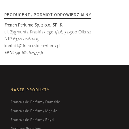
PRODUCENT / PODMIOT ODPOWIEDZIALNY
French Perfume Sp. z o.o. SP .K.
ul. Zygmunta Krasińskiego 1/26, 32-300 Olkusz
NIP 637-222-60-05
kontakt@francuskieperfumy.pl
EAN:
5906826257756
NASZE PRODUKTY
Francuskie Perfumy Damskie
Francuskie Perfumy Męskie
Francuskie Perfumy Royal
Perfumy Premium