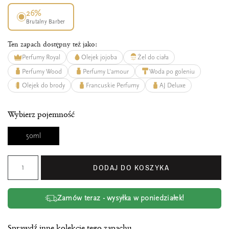
26%
Brutalny Barber
Ten zapach dostępny też jako:
Perfumy Royal
Olejek jojoba
Żel do ciała
Perfumy Wood
Perfumy L'amour
Woda po goleniu
Olejek do brody
Francuskie Perfumy
AJ Deluxe
Wybierz pojemność
50ml
DODAJ DO KOSZYKA
Zamów teraz - wysyłka w poniedziałek!
Sprawdź inne kolekcje tego zapachu