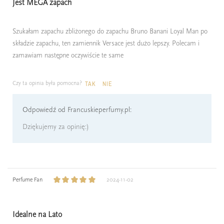
Jest MEGA zapach
Szukałam zapachu zbliżonego do zapachu Bruno Banani Loyal Man po
składzie zapachu, ten zamiennik Versace jest dużo lepszy. Polecam i
zamawiam następne oczywiście te same
Czy ta opinia była pomocna?
TAK
NIE
Odpowiedź od Francuskieperfumy.pl:
Dziękujemy za opinię:)
Perfume Fan
2024-11-02
Idealne na Lato