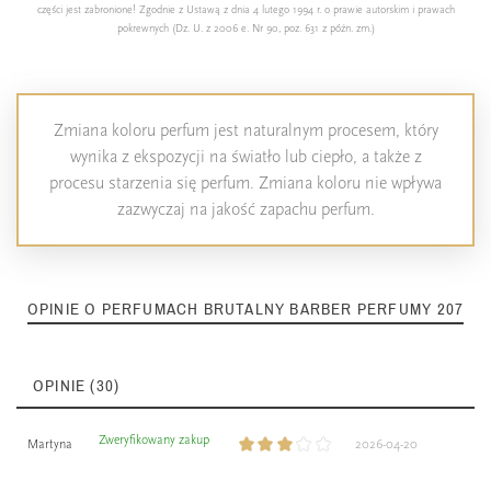
części jest zabronione! Zgodnie z Ustawą z dnia 4 lutego 1994 r. o prawie autorskim i prawach
pokrewnych (Dz. U. z 2006 e. Nr 90, poz. 631 z późn. zm.)
Zmiana koloru perfum jest naturalnym procesem, który
wynika z ekspozycji na światło lub ciepło, a także z
procesu starzenia się perfum. Zmiana koloru nie wpływa
zazwyczaj na jakość zapachu perfum.
OPINIE O PERFUMACH BRUTALNY BARBER PERFUMY 207
OPINIE (30)
Zweryfikowany zakup
Martyna
2026-04-20