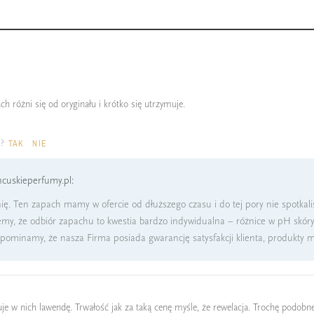
ach różni się od oryginału i krótko się utrzymuje.
a?
TAK
NIE
cuskieperfumy.pl:
ię. Ten zapach mamy w ofercie od dłuższego czasu i do tej pory nie spotkal
my, że odbiór zapachu to kwestia bardzo indywidualna – różnice w pH skóry
ypominamy, że nasza Firma posiada gwarancję satysfakcji klienta, produkty 
je w nich lawendę. Trwałość jak za taką cenę myśle, że rewelacja. Trochę podo