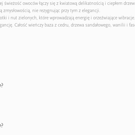
ej świeżość owoców łączy się z kwiatową delikatnością i ciepłem drzew
 zmysłowością, nie rezygnując przy tym z elegancji.
tki i nut zielonych, które wprowadzają energię i orzeźwiające wibracje
ancję. Całość wieńczy baza z cedru, drzewa sandałowego, wanilii i faso
7?
7?