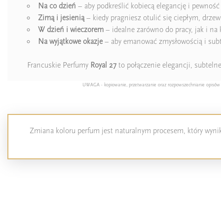
Na co dzień
– aby podkreślić kobiecą elegancję i pewność 
Zimą i jesienią
– kiedy pragniesz otulić się ciepłym, dr
W dzień i wieczorem
– idealne zarówno do pracy, jak i na 
Na wyjątkowe okazje
– aby emanować zmysłowością i subt
Francuskie Perfumy
Royal 27
to połączenie elegancji, subteln
UWAGA - kopiowanie, przetwarzanie oraz rozpowszechnianie opisów pro
Zmiana koloru perfum jest naturalnym procesem, który wynika