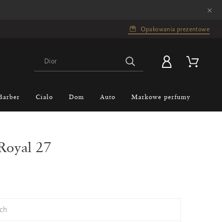
×
.
Opakowania prezentowe
Barber
Ciało
Dom
Auto
Markowe perfumy
Royal 27
ch