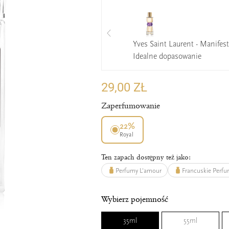
Yves Saint Laurent - Manifes
Idealne dopasowanie
29,00 ZŁ
Zaperfumowanie
22%
Royal
Ten zapach dostępny też jako:
Perfumy L'amour
Francuskie Perf
Wybierz pojemność
35ml
55ml