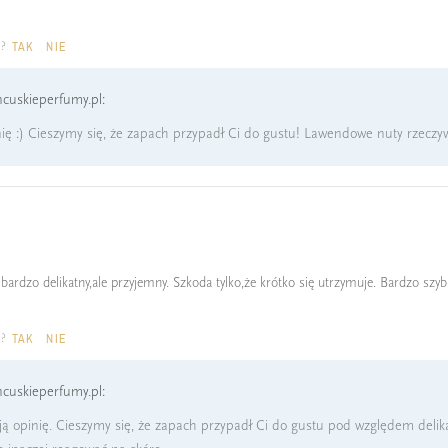
a?
TAK
NIE
cuskieperfumy.pl:
ię :) Cieszymy się, że zapach przypadł Ci do gustu! Lawendowe nuty rzecz
o bardzo delikatny,ale przyjemny. Szkoda tylko,że krótko się utrzymuje. Bardzo s
a?
TAK
NIE
cuskieperfumy.pl:
ą opinię. Cieszymy się, że zapach przypadł Ci do gustu pod względem delikat