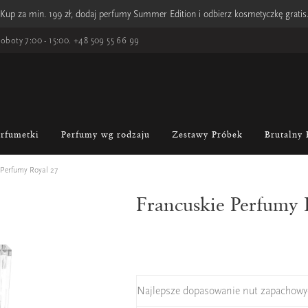
Kup za min. 199 zł, dodaj perfumy Summer Edition i odbierz kosmetyczkę gratis
oboty 7:00 - 15:00.
+48 509 55 66 99
erfumetki
Perfumy wg rodzaju
Zestawy Próbek
Brutalny 
 Perfumy Royal 27
Francuskie Perfumy 
Najlepsze dopasowanie nut zapachowy