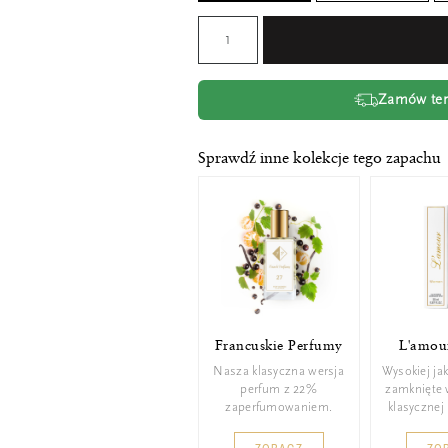
Zamów tera
Sprawdź inne kolekcje tego zapachu
Francuskie Perfumy
L'amour
Nasza klasyczna wersja
Wysokiej ja
perfum z 22%
zamknięte 
zaperfumowaniem.
klasycznej