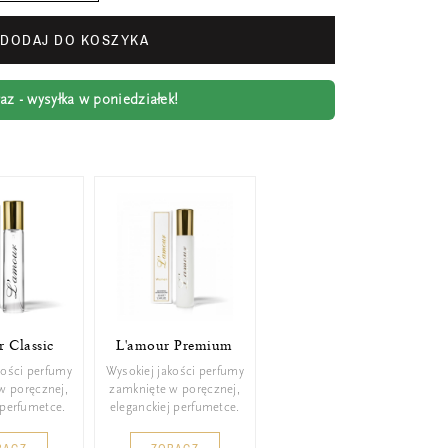
DODAJ DO KOSZYKA
z - wysyłka w poniedziałek!
 Classic
L'amour Premium
kości perfumy
Wysokiej jakości perfumy
w poręcznej,
zamknięte w poręcznej,
 perfumetce.
eleganckiej perfumetce.