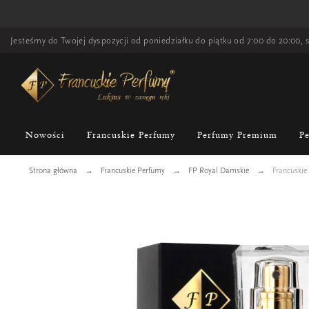
Jesteśmy do Twojej dyspozycji od poniedziałku do piątku od 7:00 do 20:00, s
Nowości
Francuskie Perfumy
Perfumy Premium
P
Strona główna
Francuskie Perfumy
FP Royal Damskie
Francuskie