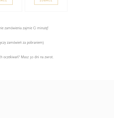
BACZ
ZOBACZ
enie zamówienia zajmie Ci minutę!
tyczy zamówień za pobraniem)
ch oczekiwań? Masz 30 dni na zwrot.