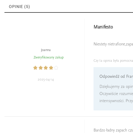
OPINIE (5)
Manifesto
Niestety nietrafione,zap
Joanna
Zweryfikowany zakup
Czy ta opinia była pomocn
Odpowiedź od Fran
2025-04-14
Dziękujemy za opin
Oczywiście rozumie
intensywności. Prz
Bardzo ładny zapach czu