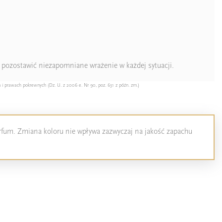
e pozostawić niezapomniane wrażenie w każdej sytuacji.
 i prawach pokrewnych (Dz. U. z 2006 e. Nr 90, poz. 631 z późn. zm.)
perfum. Zmiana koloru nie wpływa zazwyczaj na jakość zapachu