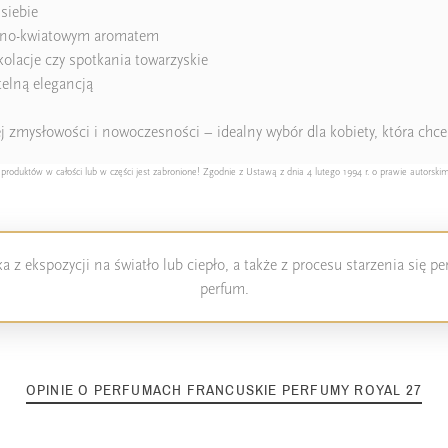
siebie
zewno-kwiatowym aromatem
kolacje czy spotkania towarzyskie
elną elegancją
ej zmysłowości i nowoczesności – idealny wybór dla kobiety, która chc
duktów w całości lub w części jest zabronione! Zgodnie z Ustawą z dnia 4 lutego 1994 r. o prawie autorskim
 z ekspozycji na światło lub ciepło, a także z procesu starzenia się 
perfum.
OPINIE O PERFUMACH FRANCUSKIE PERFUMY ROYAL 27