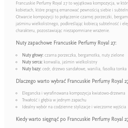
Francuskie Perfumy Royal 27 to wyjątkowa kompozycja, w któr
kobietach, które pragną emanować pewnością siebie i subtelną
Otwarcie kompozycji to połączenie czarnej porzeczki, bergamo
jaśminu wielkolistnego, podkreślając kobiecą subtelność i eleg
charakteru, pozostawiając niezapomniane wrażenie.
Nuty zapachowe Francuskie Perfumy Royal 27:
Nuty głowy:
czarna porzeczka, bergamotka, nuty zielone
Nuty serca:
konwalia, jaśmin wielkolistny
Nuty bazy:
cedr, drzewo sandałowe, wanilia, fasolka tonka
Dlaczego warto wybrać Francuskie Perfumy Royal 2
Elegancka i wyrafinowana kompozycja kwiatowo-drzewna
Trwałość i głębia w jednym zapachu
Idealny wybór na codzienne stylizacje i wieczorne wyjścia
Kiedy warto sięgnąć po Francuskie Perfumy Royal 2