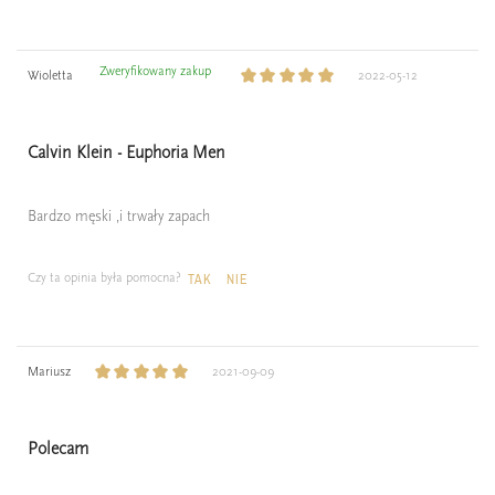
Zweryfikowany zakup
Wioletta
2022-05-12
Calvin Klein - Euphoria Men
Bardzo męski ,i trwały zapach
Czy ta opinia była pomocna?
TAK
NIE
Mariusz
2021-09-09
Polecam