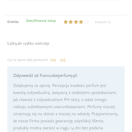
Zweryfikowany zakup
Klientka
2024-01-13
Ładny,ale szybko wietrzeje.
Czy ta opinia była pomocna?
TAK
NIE
Odpowiedź od Francuskieperfumy.pl:
Dziękujemy za opinię. Percepcja trwałości perfum jest
kwestią indywidualną, związaną z osobistymi upodobaniami,
jak również z indywidualnym PH skóry, a także innego
rodzaju subiektywnymi uwarunkowaniami. Perfumy inaczej
utrzymują się na skórze a inaczej na odzieży. Przypominamy,
że nasza Firma posiada gwarancję satysfakcji klienta,
produkty można zwrócić w ciągu 14 dni bez podania