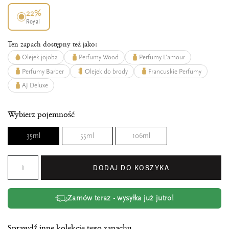
22%
Royal
Ten zapach dostępny też jako:
Olejek jojoba
Perfumy Wood
Perfumy L'amour
Perfumy Barber
Olejek do brody
Francuskie Perfumy
AJ Deluxe
Wybierz pojemność
35ml
55ml
106ml
DODAJ DO KOSZYKA
Zamów teraz - wysyłka już jutro!
Sprawdź inne kolekcje tego zapachu