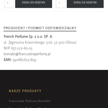
DODAJ DO KOSZYKA
DODAJ DO KOSZYKA
PRODUCENT / PODMIOT ODPOWIEDZIALNY
French Perfume Sp. z o.o. SP .K.
ul. Zygmunta Krasińskiego 1/26, 32-300 Olkusz
NIP 637-222-60-05
kontakt@francuskieperfumy.pl
EAN:
5906826231893
NASZE PRODUKTY
Francuskie Perfumy Damskie