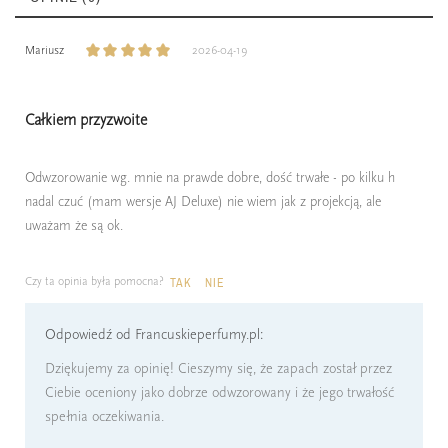
Mariusz
2026-04-19
Całkiem przyzwoite
Odwzorowanie wg. mnie na prawde dobre, dość trwałe - po kilku h
nadal czuć (mam wersje AJ Deluxe) nie wiem jak z projekcją, ale
uważam że są ok.
Czy ta opinia była pomocna?
TAK
NIE
Odpowiedź od Francuskieperfumy.pl:
Dziękujemy za opinię! Cieszymy się, że zapach został przez
Ciebie oceniony jako dobrze odwzorowany i że jego trwałość
spełnia oczekiwania.