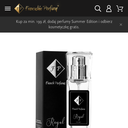
Kup za min. 199 zł, dodaj perfumy Summer Edition i odbierz
×
kosmetyczkę gratis.