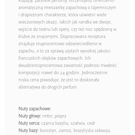
Kupując paryskie perfumy, otrzymujesz orientalno-
aromatyczną mieszankę zapachową o tajemniczym
i drapieżnym charakterze, która uświetni wiele
wieczorowych okazji, takich jak randka we dwoje,
wyjście do teatru lub opery, czy też noc spędzoną w
klubie ze znajomymi. Dopracowana receptura
znajduje stuprocentowe odzwierciedlenie w
zapachu, a to za sprawą użytych wysokiej jakości
francuskich olejków zapachowych. Ich
dwudziestoprocentowa zawartość podnosi trwałość
kompozycji nawet do 24 godzin. Jednocześnie
niska cena powoduje, że jest to doskonała
alternatywa do drogich perfum.
Nuty zapachowe:
Nuty głowy:
imbir, pieprz
Nuty serca:
czarna bazylia, szałwia, cedr
Nuty bazy:
bursztyn, zamsz, brazylijska sekwoja,