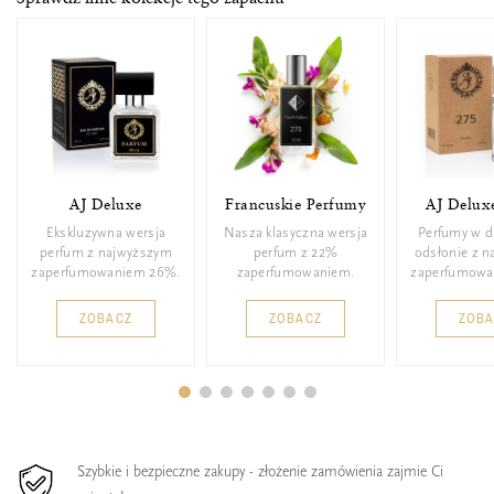
AJ Deluxe
Francuskie Perfumy
AJ Delux
Ekskluzywna wersja
Nasza klasyczna wersja
Perfumy w d
perfum z najwyższym
perfum z 22%
odsłonie z 
zaperfumowaniem 26%.
zaperfumowaniem.
zaperfumowa
ZOBACZ
ZOBACZ
ZOB
Szybkie i bezpieczne zakupy - złożenie zamówienia zajmie Ci