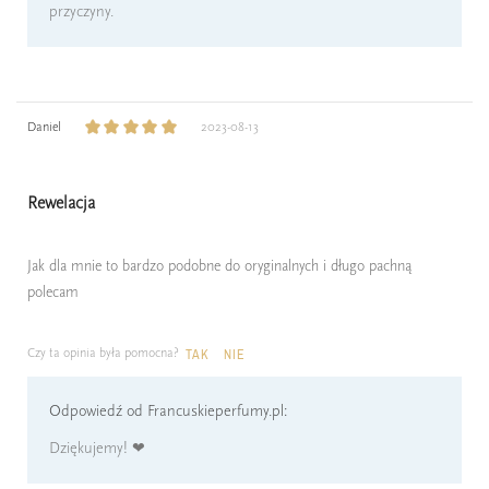
przyczyny.
Daniel
2023-08-13
Rewelacja
Jak dla mnie to bardzo podobne do oryginalnych i długo pachną
polecam
Czy ta opinia była pomocna?
TAK
NIE
Odpowiedź od Francuskieperfumy.pl:
Dziękujemy! ❤