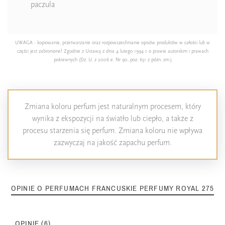
paczula
UWAGA - kopiowanie, przetwarzanie oraz rozpowszechnianie opisów produktów w całości lub w
części jest zabronione! Zgodnie z Ustawą z dnia 4 lutego 1994 r. o prawie autorskim i prawach
pokrewnych (Dz. U. z 2006 e. Nr 90, poz. 631 z późn. zm.)
Zmiana koloru perfum jest naturalnym procesem, który
wynika z ekspozycji na światło lub ciepło, a także z
procesu starzenia się perfum. Zmiana koloru nie wpływa
zazwyczaj na jakość zapachu perfum.
OPINIE O PERFUMACH FRANCUSKIE PERFUMY ROYAL 275
OPINIE (6)