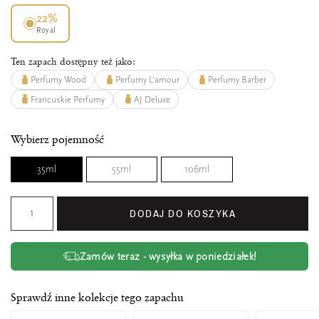
22%
Royal
Ten zapach dostępny też jako:
Perfumy Wood
Perfumy L'amour
Perfumy Barber
Francuskie Perfumy
AJ Deluxe
Wybierz pojemność
35ml
55ml
106ml
DODAJ DO KOSZYKA
Zamów teraz - wysyłka w poniedziałek!
Sprawdź inne kolekcje tego zapachu