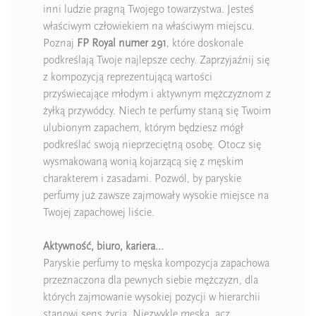
inni ludzie pragną Twojego towarzystwa. Jesteś
właściwym człowiekiem na właściwym miejscu.
Poznaj
FP Royal numer 291
, które doskonale
podkreślają Twoje najlepsze cechy. Zaprzyjaźnij się
z kompozycją reprezentującą wartości
przyświecające młodym i aktywnym mężczyznom z
żyłką przywódcy. Niech te perfumy staną się Twoim
ulubionym zapachem, którym będziesz mógł
podkreślać swoją nieprzeciętną osobę. Otocz się
wysmakowaną wonią kojarzącą się z męskim
charakterem i zasadami. Pozwól, by paryskie
perfumy już zawsze zajmowały wysokie miejsce na
Twojej zapachowej liście.
Aktywność, biuro, kariera…
Paryskie perfumy to męska kompozycja zapachowa
przeznaczona dla pewnych siebie mężczyzn, dla
których zajmowanie wysokiej pozycji w hierarchii
stanowi sens życia. Niezwykle męska, acz