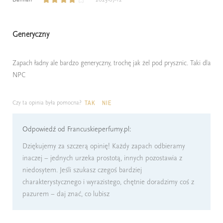
Generyczny
Zapach ładny ale bardzo generyczny, trochę jak żel pod prysznic. Taki dla
NPC
Czy ta opinia była pomocna?
TAK
NIE
Odpowiedź od Francuskieperfumy.pl:
Dziękujemy za szczerą opinię! Każdy zapach odbieramy
inaczej – jednych urzeka prostotą, innych pozostawia z
niedosytem. Jeśli szukasz czegoś bardziej
charakterystycznego i wyrazistego, chętnie doradzimy coś z
pazurem – daj znać, co lubisz