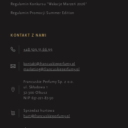
Regulamin Konkursu "Wakacje Marzeń 2026"
Regulamin Promocji Summer Edition
KONTAKT Z NAMI
+48 509 55 66 99
kontakt@francuskieperfumy.pl
marketing@francuskieperfumy.pl
Francuskie Perfumy Sp. z o.o.
ul. Składowa 1
32-300 Olkusz
NIP 637-221-87-50
Sprzedaż hurtowa
hurt@francuskieperfumy.pl