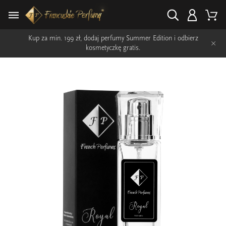
Kup za min. 199 zł, dodaj perfumy Summer Edition i odbierz
×
kosmetyczkę gratis.