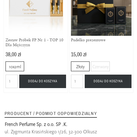
Zestaw Próbek FP Nr 1 - TOP 10
Pudełko prezentowe
Dla Mężczyzn
38,00 zł
15,00 zł
10x2ml
Złoty
Czerwony
DODAJ DO KOSZYKA
DODAJ DO KOSZYKA
PRODUCENT / PODMIOT ODPOWIEDZIALNY
French Perfume Sp. z o.o. SP .K.
ul. Zygmunta Krasińskiego 1/26, 32-300 Olkusz