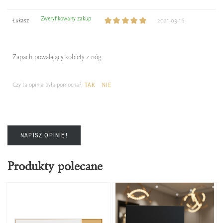
Zweryfikowany zakup
Łukasz
2021-09-16
Zapach powalający kobiety z nóg
Czy ta opinia była pomocna?
TAK
NIE
NAPISZ OPINIĘ!
Produkty polecane