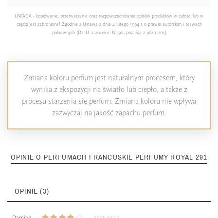
UWAGA - kopiowanie, przetwarzanie oraz rozpowszechnianie opisów produktów w całości lub w
części jest zabronione! Zgodnie z Ustawą z dnia 4 lutego 1994 r. o prawie autorskim i prawach
pokrewnych (Dz. U. z 2006 e. Nr 90, poz. 631 z późn. zm.)
Zmiana koloru perfum jest naturalnym procesem, który
wynika z ekspozycji na światło lub ciepło, a także z
procesu starzenia się perfum. Zmiana koloru nie wpływa
zazwyczaj na jakość zapachu perfum.
OPINIE O PERFUMACH FRANCUSKIE PERFUMY ROYAL 291
OPINIE (3)
Damian
2025-07-12