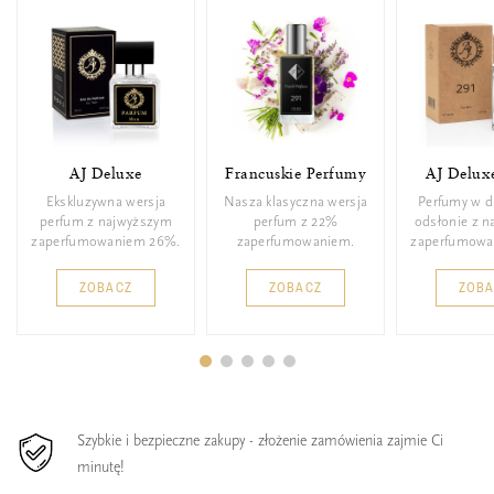
AJ Deluxe
Francuskie Perfumy
AJ Delux
Ekskluzywna wersja
Nasza klasyczna wersja
Perfumy w d
perfum z najwyższym
perfum z 22%
odsłonie z 
zaperfumowaniem 26%.
zaperfumowaniem.
zaperfumowa
ZOBACZ
ZOBACZ
ZOB
Szybkie i bezpieczne zakupy - złożenie zamówienia zajmie Ci
minutę!