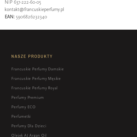
NIP 637-222-60-05
kontakt@francuskieperfumy.pl
EAN:
5906826232340
NASZE PRODUKTY
Francuskie Perfumy Damskie
Francuskie Perfumy Męskie
Francuskie Perfumy Royal
Perfumy Premium
Perfumy ECO
Perfumetki
Perfumy Dla Dzieci
Olejek AJ Argan Oil