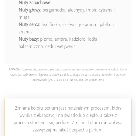
Nuty zapachowe:
Nuty głowy:
bergamotka, aldehydy, imbir, cytryna i
mięta
Nuty serca:
liść fiołka, szałwia, geranium, jabłko i
ananas
Nuty bazy:
piżmo, ambra, kadzidło, jodła
balsamiczna, cedr i wetyweria.
UWAGA - kopiowanie, przetwarzanie oraz rozpowszechnianie opisów produktów w całości lub w
części jest zabronione! Zgodnie z Ustawą z dnia 4 lutego 1994 r. o prawie autorskim i prawach
pokrewnych (Dz. U. z 2006 e. Nr 90, poz. 631 z późn. zm.)
Zmiana koloru perfum jest naturalnym procesem, który
wynika z ekspozycji na światło lub ciepło, a także z
procesu starzenia się perfum. Zmiana koloru nie wpływa
zazwyczaj na jakość zapachu perfum.