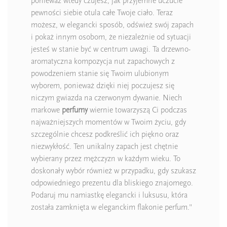
ponieważ wtedy czujesz, jak przyjemne uczucie
pewności siebie otula całe Twoje ciało. Teraz
możesz, w elegancki sposób, odśwież swój zapach
i pokaż innym osobom, że niezależnie od sytuacji
jesteś w stanie być w centrum uwagi. Ta drzewno-
aromatyczna kompozycja nut zapachowych z
powodzeniem stanie się Twoim ulubionym
wyborem, ponieważ dzięki niej poczujesz się
niczym gwiazda na czerwonym dywanie. Niech
markowe
perfumy
wiernie towarzyszą Ci podczas
najważniejszych momentów w Twoim życiu, gdy
szczególnie chcesz podkreślić ich piękno oraz
niezwykłość. Ten unikalny zapach jest chętnie
wybierany przez mężczyzn w każdym wieku. To
doskonały wybór również w przypadku, gdy szukasz
odpowiedniego prezentu dla bliskiego znajomego.
Podaruj mu namiastkę elegancki i luksusu, która
została zamknięta w eleganckim flakonie perfum."