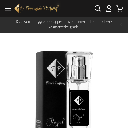
Kup za min. 199 zł, dodaj perfumy Summer Edition i odbierz
×
kosmetyczkę gratis.