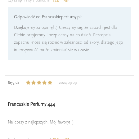
Czy ta opinia była pomocna?
TAK
NIE
Odpowiedź od Francuskieperfumy.pl:
Dziękujemy za opinię! :) Cieszymy się, że zapach jest dla
Ciebie przyjemny i bezpieczny na co dzień. Percepcja
zapachu może się różnić w zależności od skóry, dlatego jego
intensywność może zmieniać się w czasie.
Brygida
2024-09-09
Francuskie Perfumy 444
Najlepszy z najlepszych. Mój faworyt :)