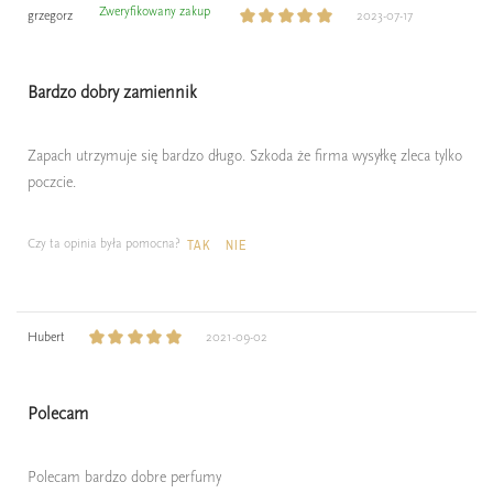
Zweryfikowany zakup
grzegorz
2023-07-17
Bardzo dobry zamiennik
Zapach utrzymuje się bardzo długo. Szkoda że firma wysyłkę zleca tylko
poczcie.
Czy ta opinia była pomocna?
TAK
NIE
Hubert
2021-09-02
Polecam
Polecam bardzo dobre perfumy