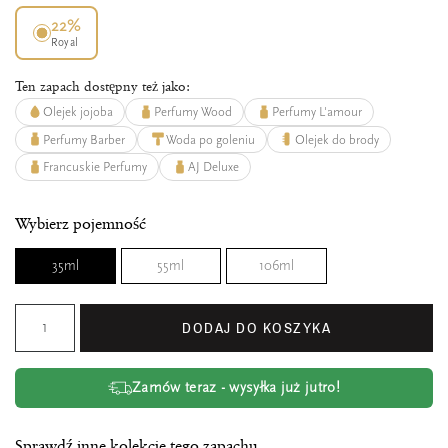
22%
Royal
Ten zapach dostępny też jako:
Olejek jojoba
Perfumy Wood
Perfumy L'amour
Perfumy Barber
Woda po goleniu
Olejek do brody
Francuskie Perfumy
AJ Deluxe
Wybierz pojemność
35ml
55ml
106ml
DODAJ DO KOSZYKA
Zamów teraz - wysyłka już jutro!
Sprawdź inne kolekcje tego zapachu