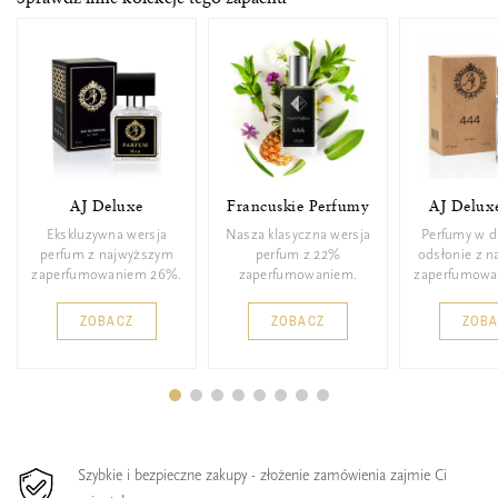
AJ Deluxe
Francuskie Perfumy
AJ Delux
Ekskluzywna wersja
Nasza klasyczna wersja
Perfumy w d
perfum z najwyższym
perfum z 22%
odsłonie z 
zaperfumowaniem 26%.
zaperfumowaniem.
zaperfumowa
ZOBACZ
ZOBACZ
ZOB
Szybkie i bezpieczne zakupy - złożenie zamówienia zajmie Ci