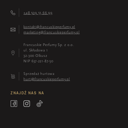
+48 509 55 66 99
kontakt@francuskieperfumy.pl
marketing@francuskieperfumy.pl
Francuskie Perfumy Sp. z o.o.
ul. Składowa 1
32-300 Olkusz
NIP 637-221-87-50
Sprzedaż hurtowa
hurt@francuskieperfumy.pl
ZNAJDŹ NAS NA