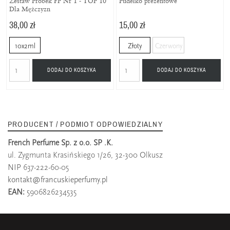
Zestaw Próbek FP Nr 1 - TOP 10
Pudełko prezentowe
Dla Mężczyzn
38,00 zł
15,00 zł
10x2ml
Złoty
Czerwony
DODAJ DO KOSZYKA
DODAJ DO KOSZYKA
PRODUCENT / PODMIOT ODPOWIEDZIALNY
French Perfume Sp. z o.o. SP .K.
ul. Zygmunta Krasińskiego 1/26, 32-300 Olkusz
NIP 637-222-60-05
kontakt@francuskieperfumy.pl
EAN:
5906826234535