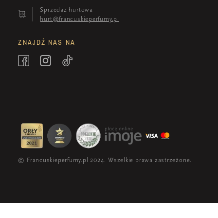
Sprzedaż hurtowa
hurt@francuskieperfumy.pl
ZNAJDŹ NAS NA
© Francuskieperfumy.pl 2024. Wszelkie prawa zastrzeżone.