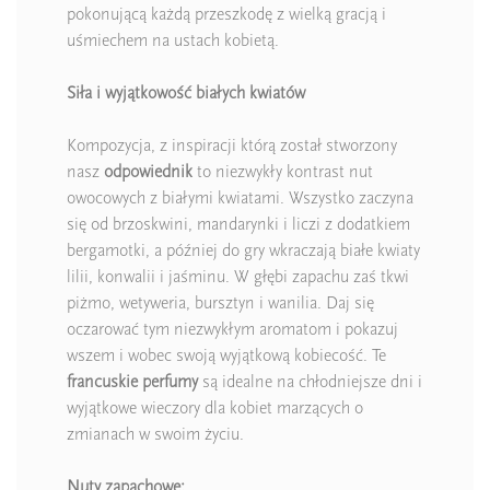
pokonującą każdą przeszkodę z wielką gracją i
uśmiechem na ustach kobietą.
Siła i wyjątkowość białych kwiatów
Kompozycja, z inspiracji którą został stworzony
nasz
odpowiednik
to niezwykły kontrast nut
owocowych z białymi kwiatami. Wszystko zaczyna
się od brzoskwini, mandarynki i liczi z dodatkiem
bergamotki, a później do gry wkraczają białe kwiaty
lilii, konwalii i jaśminu. W głębi zapachu zaś tkwi
piżmo, wetyweria, bursztyn i wanilia. Daj się
oczarować tym niezwykłym aromatom i pokazuj
wszem i wobec swoją wyjątkową kobiecość. Te
francuskie perfumy
są idealne na chłodniejsze dni i
wyjątkowe wieczory dla kobiet marzących o
zmianach w swoim życiu.
Nuty zapachowe: