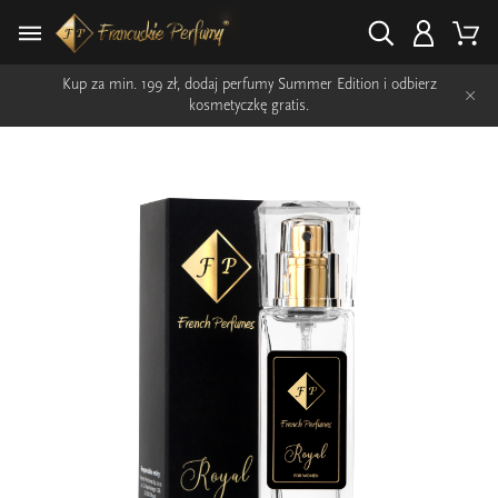
Kup za min. 199 zł, dodaj perfumy Summer Edition i odbierz
×
kosmetyczkę gratis.