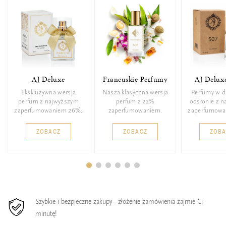
AJ Deluxe
Francuskie Perfumy
AJ Delux
Ekskluzywna wersja
Nasza klasyczna wersja
Perfumy w d
perfum z najwyższym
perfum z 22%
odsłonie z 
zaperfumowaniem 26%.
zaperfumowaniem.
zaperfumowa
ZOBACZ
ZOBACZ
ZOB
Szybkie i bezpieczne zakupy - złożenie zamówienia zajmie Ci
minutę!