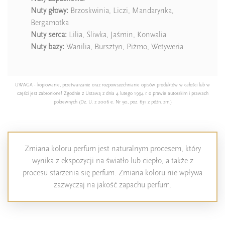
Nuty głowy:
Brzoskwinia, Liczi, Mandarynka,
Bergamotka
Nuty serca:
Lilia, Śliwka, Jaśmin, Konwalia
Nuty bazy:
Wanilia, Bursztyn, Piżmo, Wetyweria
UWAGA - kopiowanie, przetwarzanie oraz rozpowszechnianie opisów produktów w całości lub w
części jest zabronione! Zgodnie z Ustawą z dnia 4 lutego 1994 r. o prawie autorskim i prawach
pokrewnych (Dz. U. z 2006 e. Nr 90, poz. 631 z późn. zm.)
Zmiana koloru perfum jest naturalnym procesem, który
wynika z ekspozycji na światło lub ciepło, a także z
procesu starzenia się perfum. Zmiana koloru nie wpływa
zazwyczaj na jakość zapachu perfum.