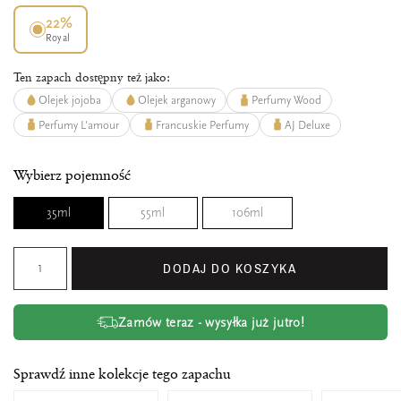
22%
Royal
Ten zapach dostępny też jako:
Olejek jojoba
Olejek arganowy
Perfumy Wood
Perfumy L'amour
Francuskie Perfumy
AJ Deluxe
Wybierz pojemność
35ml
55ml
106ml
DODAJ DO KOSZYKA
Zamów teraz - wysyłka już jutro!
Sprawdź inne kolekcje tego zapachu