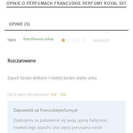
OPINIE O PERFUMACH FRANCUSKIE PERFUMY ROYAL 507
OPINIE (5)
Zweryfikowany zakup
TIBEX
2025-02-27
Rozczarowanie
Zapach bardzo delikatny i niestety bardzo szybko znika.
Czy ta opinia była pomocna?
TAK
NIE
Odpowiedź od Francuskieperfumy.pl:
Dziękujemy za podzielenie się swoją opinią Faktycznie,
trwałość tego zapachu jest często poruszana wśród