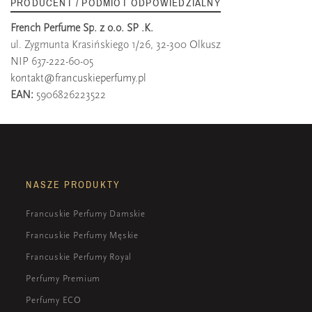
PRODUCENT / PODMIOT ODPOWIEDZIALNY
French Perfume Sp. z o.o. SP .K.
ul. Zygmunta Krasińskiego 1/26, 32-300 Olkusz
NIP 637-222-60-05
kontakt@francuskieperfumy.pl
EAN:
5906826223522
NASZE PRODUKTY
Francuskie Perfumy Damskie
Francuskie Perfumy Męskie
Francuskie Perfumy Royal
Perfumy Premium
Perfumy ECO