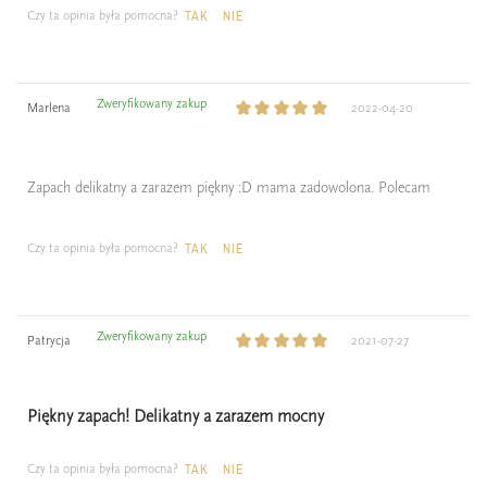
Czy ta opinia była pomocna?
TAK
NIE
Zweryfikowany zakup
Marlena
2022-04-20
Zapach delikatny a zarazem piękny :D mama zadowolona. Polecam
Czy ta opinia była pomocna?
TAK
NIE
Zweryfikowany zakup
Patrycja
2021-07-27
Piękny zapach! Delikatny a zarazem mocny
Czy ta opinia była pomocna?
TAK
NIE