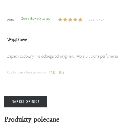
Zweryfikowany zakup
Anna
2021-07-27
Wyjątkowe
Zapach cudowny, nie odbiega od oryginału. Moja ulubiona perfumeria
Czy ta opinia była pomocna?
TAK
NIE
NAPISZ OPINIĘ!
Produkty polecane