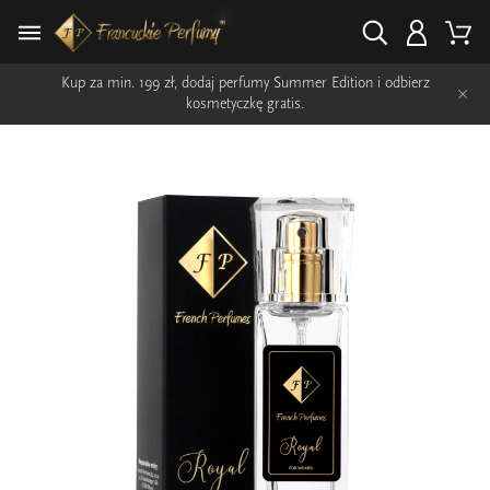
Kup za min. 199 zł, dodaj perfumy Summer Edition i odbierz
×
kosmetyczkę gratis.