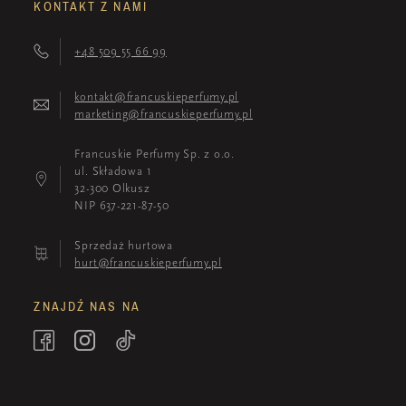
KONTAKT Z NAMI
+48 509 55 66 99
kontakt@francuskieperfumy.pl
marketing@francuskieperfumy.pl
Francuskie Perfumy Sp. z o.o.
ul. Składowa 1
32-300 Olkusz
NIP 637-221-87-50
Sprzedaż hurtowa
hurt@francuskieperfumy.pl
ZNAJDŹ NAS NA