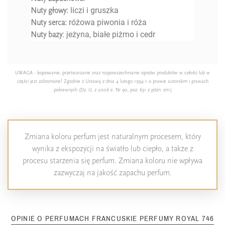
liczi i gruszka
Nuty głowy:
różowa piwonia i róża
Nuty serca:
: jeżyna, białe piżmo i cedr
Nuty bazy
UWAGA - kopiowanie, przetwarzanie oraz rozpowszechnianie opisów produktów w całości lub w
części jest zabronione! Zgodnie z Ustawą z dnia 4 lutego 1994 r. o prawie autorskim i prawach
pokrewnych (Dz. U. z 2006 e. Nr 90, poz. 631 z późn. zm.)
Zmiana koloru perfum jest naturalnym procesem, który
wynika z ekspozycji na światło lub ciepło, a także z
procesu starzenia się perfum. Zmiana koloru nie wpływa
zazwyczaj na jakość zapachu perfum.
OPINIE O PERFUMACH FRANCUSKIE PERFUMY ROYAL 746