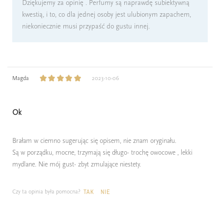
Dziękujemy za opinię . Perfumy są naprawdę subiektywną
kwestią, i to, co dla jednej osoby jest ulubionym zapachem,
niekoniecznie musi przypaść do gustu innej.
Magda
2023-10-06
Ok
Brałam w ciemno sugerując się opisem, nie znam oryginału.
Są w porządku, mocne, trzymają się długo- trochę owocowe , lekki
mydlane. Nie mój gust- zbyt zmulające niestety.
Czy ta opinia była pomocna?
TAK
NIE