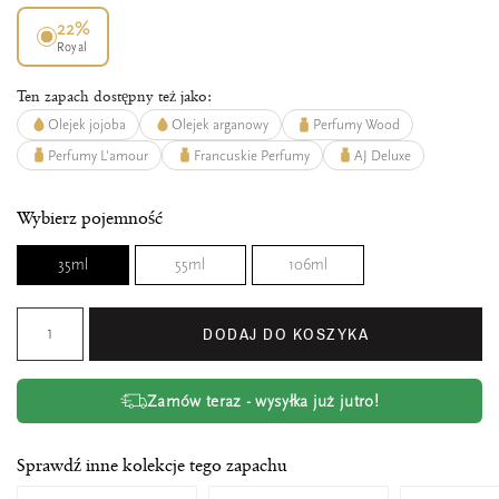
22%
Royal
Ten zapach dostępny też jako:
Olejek jojoba
Olejek arganowy
Perfumy Wood
Perfumy L'amour
Francuskie Perfumy
AJ Deluxe
Wybierz pojemność
35ml
55ml
106ml
DODAJ DO KOSZYKA
Zamów teraz - wysyłka już jutro!
Sprawdź inne kolekcje tego zapachu