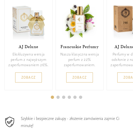
AJ Deluxe
Francuskie Perfumy
AJ Delux
Ekskluzywna wersja
Nasza klasyczna wersja
Perfumy w d
perfum z najwyższym
perfum z 22%
odsłonie z 
zaperfumowaniem 26%.
zaperfumowaniem.
zaperfumowa
ZOBACZ
ZOBACZ
ZOB
Szybkie i bezpieczne zakupy - złożenie zamówienia zajmie Ci
minutę!