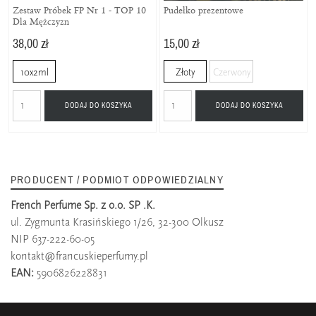
Zestaw Próbek FP Nr 1 - TOP 10
Pudełko prezentowe
Dla Mężczyzn
38,00 zł
15,00 zł
10x2ml
Złoty
Czerwony
DODAJ DO KOSZYKA
DODAJ DO KOSZYKA
PRODUCENT / PODMIOT ODPOWIEDZIALNY
French Perfume Sp. z o.o. SP .K.
ul. Zygmunta Krasińskiego 1/26, 32-300 Olkusz
NIP 637-222-60-05
kontakt@francuskieperfumy.pl
EAN:
5906826228831