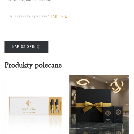
Czy ta opinia była pomocna?
TAK
NIE
NAPISZ OPINIĘ!
Produkty polecane