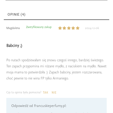
OPINIE (4)
Zweryfikowany zakup
Magdalena
2024-12-06
Babciny ;)
Po nutach spodziewałam się znowu czegoś innego, bardziej świeżego.
Ten zapach przypomina mi różane mydło, z naciskiem na mydło. Nawet
moja mama to potwierdziła :) Zapach babciny, jestem rozczarowana,
choć pewnie to nie wina FP tylko Armaniego.
Czy ta opinia była pomocna?
TAK
NIE
Odpowiedź od Francuskieperfumy.pl: