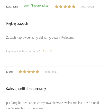
Zweryfikowany zakup
Katarzyna
2023-09-23
Piękny zapach
Zapach naprawdę ładny, delikatny, trwały. Polecam.
Czy ta opinia była pomocna?
TAK
NIE
Marta
2022-07-25
świeże, delikatne perfumy
perfumy bardzo ładne, zdecydowanie wyczuwalna malina, dosć słodkie,
ale świeże, bardzo polecam