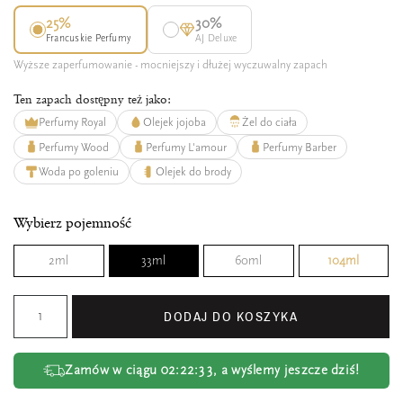
25%
30%
Francuskie Perfumy
AJ Deluxe
Wyższe zaperfumowanie - mocniejszy i dłużej wyczuwalny zapach
Ten zapach dostępny też jako:
Perfumy Royal
Olejek jojoba
Żel do ciała
Perfumy Wood
Perfumy L'amour
Perfumy Barber
Woda po goleniu
Olejek do brody
Wybierz pojemność
2ml
33ml
60ml
104ml
DODAJ DO KOSZYKA
Zamów w ciągu
02:22:32
, a wyślemy jeszcze dziś!