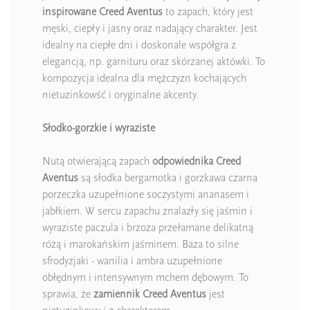
inspirowane Creed Aventus
to zapach, który jest
męski, ciepły i jasny oraz nadający charakter. Jest
idealny na ciepłe dni i doskonale współgra z
elegancją, np. garnituru oraz skórzanej aktówki. To
kompozycja idealna dla mężczyzn kochających
nietuzinkowść i oryginalne akcenty.
Słodko-gorzkie i wyraziste
Nutą otwierającą zapach
odpowiednika Creed
Aventus
są słodka bergamotka i gorzkawa czarna
porzeczka uzupełnione soczystymi ananasem i
jabłkiem. W sercu zapachu znalazły się jaśmin i
wyraziste paczula i brzoza przełamane delikatną
różą i marokańskim jaśminem. Baza to silne
sfrodyzjaki - wanilia i ambra uzupełnione
obłędnym i intensywnym mchem dębowym. To
sprawia, że
zamiennik Creed Aventus
jest