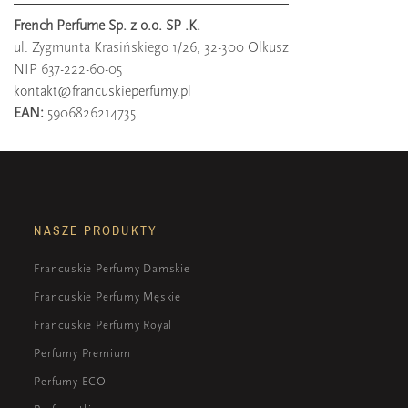
French Perfume Sp. z o.o. SP .K.
ul. Zygmunta Krasińskiego 1/26, 32-300 Olkusz
NIP 637-222-60-05
kontakt@francuskieperfumy.pl
EAN:
5906826214735
NASZE PRODUKTY
Francuskie Perfumy Damskie
Francuskie Perfumy Męskie
Francuskie Perfumy Royal
Perfumy Premium
Perfumy ECO