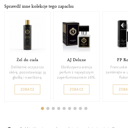
Sprawdź inne kolekcje tego zapachu
Żel do ciała
AJ Deluxe
FP Ro
Delikatnie oczyszcza
Ekskluzywna wersja
Francuskie
skórę, pozostawiając ją
perfum z najwyższym
zamknięte w 
gładką i nawilżoną.
zaperfumowaniem 26%.
flakon
ZOBACZ
ZOBACZ
ZOB