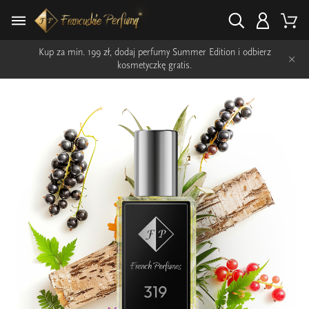
Kup za min. 199 zł, dodaj perfumy Summer Edition i odbierz
×
kosmetyczkę gratis.