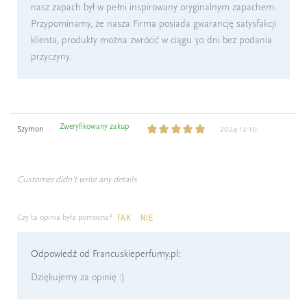
nasz zapach był w pełni inspirowany oryginalnym zapachem.
Przypominamy, że nasza Firma posiada gwarancję satysfakcji
klienta, produkty można zwrócić w ciągu 30 dni bez podania
przyczyny.
Zweryfikowany zakup
Szymon
2024-12-10
Customer didn't write any details
Czy ta opinia była pomocna?
TAK
NIE
Odpowiedź od Francuskieperfumy.pl:
Dziękujemy za opinię :)