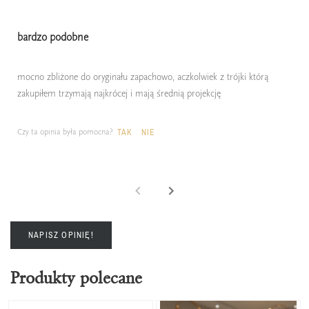
bardzo podobne
mocno zbliżone do oryginału zapachowo, aczkolwiek z trójki którą
zakupiłem trzymają najkrócej i mają średnią projekcję
Czy ta opinia była pomocna?
TAK
NIE
NAPISZ OPINIĘ!
Produkty polecane