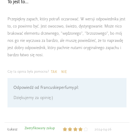
To jest to...
Przepiękny zapach, który potrafi oczarować. W wersji odpowiednika jest
to, co powinno być. Jest owocowo, świeżo, dystyngowanie. Może nico
brakować elementu drzewnego, "wędzonego", "brzozowego", bo mój
nos go nie wyczuwa za bardzo, ale muszę powiedzieć, że to naprawdę
jest dobry odpowiednik, który pachnie nutami oryginalnego zapachu i
bardzo łatwo się nosi.
Czy ta opinia była pomocna?
TAK
NIE
Odpowiedź od Francuskieperfumy.pl:
Dziękujemy za opinię:)
Zweryfikowany zakup
Łukasz
2024-04-26