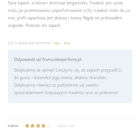
Fajny zapach, w którym dominuje bergamotka. Trwałość jest raczej
niska, po przetestowaniu (zaperfumowanie 22%) trwałość maks do 20
min, profil zapachowy jest złożony i świeży. Nigdy nie próbowałem
oryginału. Polecam ten zapach.
Czy ta opinia była pomocna?
TAK
NIE
Odpowiedź od Francuskieperfumy.pl:
Dziękujemy za opinię! Cieszymy się, że zapach przypadł Ci
do gustu i doceniłeś jego świeży, złożony charakter.
Dziękujemy również za podzielenie się swoimi
spostrzeżeniami dotyczącymi trwałości oraz za polecenie!
Łukasz
2025-11-30