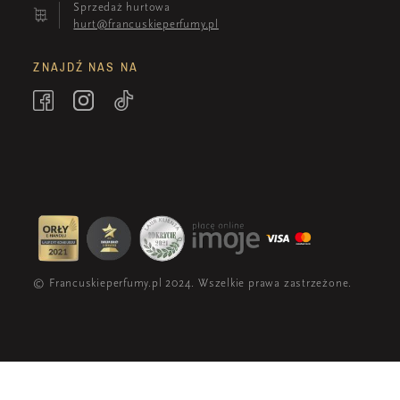
Sprzedaż hurtowa
hurt@francuskieperfumy.pl
ZNAJDŹ NAS NA
© Francuskieperfumy.pl 2024. Wszelkie prawa zastrzeżone.