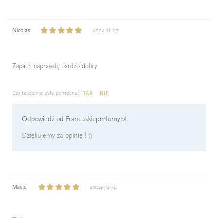
Nicolas
2024-11-07
Zapach naprawdę bardzo dobry.
Czy ta opinia była pomocna?
TAK
NIE
Odpowiedź od Francuskieperfumy.pl:
Dziękujemy za opinię ! :)
Maciej
2024-10-10