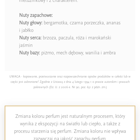
nietuzinkowy i z charakterem.
Nuty zapachowe:
Nuty głowy:
bergamotka, czarna porzeczka, ananas
i jabłko
Nuty serca:
brzoza, paczula, róża i marokański
jaśmin
Nuty bazy:
piżmo, mech dębowy, wanilia i ambra
UWAGA - kopiowanie, przetwarzanie oraz rozpowszechnianie opisów produktów w całości lub w
części jest zabronione! Zgodnie z Ustawą z dnia 4 lutego 1994 r. o prawie autorskim i prawach
pokrewnych (Dz. U. z 2006 e. Nr 90, poz. 631 z późn. zm.)
Zmiana koloru perfum jest naturalnym procesem, który
wynika z ekspozycji na światło lub ciepło, a także z
procesu starzenia się perfum. Zmiana koloru nie wpływa
zazwyczaj na jakość zapachu perfum.