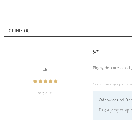
OPINIE (6)
570
Piękny, delikatny zapac
Ala
Czy ta opinia była pomocn
2025-06-24
Odpowiedź od Fran
Dziękujemy za opini