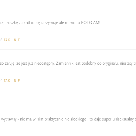
inał, troszkę za krótko się utrzymuje ale mimo to POLECAM!
a?
TAK
NIE
 żałuję ,że jest już niedostępny. Zamiennik jest podobny do oryginału, niestety t
a?
TAK
NIE
wytrawny - nie ma w nim praktycznie nic słodkiego i to daje super uniseksualny