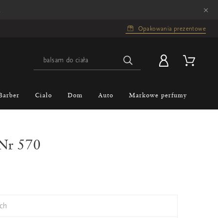
×
.
Opakowania prezentowe
Barber
Ciało
Dom
Auto
Markowe perfumy
 Nr 570
ch