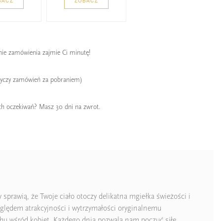
BACZ
ZOBACZ
enie zamówienia zajmie Ci minutę!
tyczy zamówień za pobraniem)
ch oczekiwań? Masz 30 dni na zwrot.
sprawią, że Twoje ciało otoczy delikatna mgiełka świeżości i
względem atrakcyjności i wytrzymałości oryginalnemu
chu wśród kobiet. Każdego dnia pozwala nam poczuć siłę