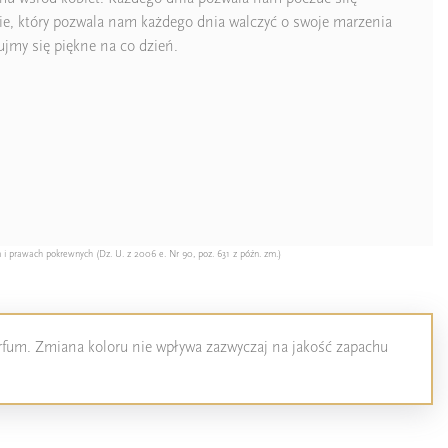
ebie, który pozwala nam każdego dnia walczyć o swoje marzenia
ujmy się piękne na co dzień.
 i prawach pokrewnych (Dz. U. z 2006 e. Nr 90, poz. 631 z późn. zm.)
perfum. Zmiana koloru nie wpływa zazwyczaj na jakość zapachu