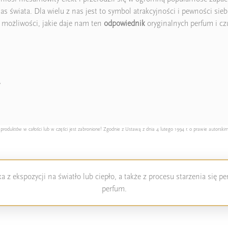
as świata. Dla wielu z nas jest to symbol atrakcyjności i pewności si
z możliwości, jakie daje nam ten
odpowiednik
oryginalnych perfum i cz
y
duktów w całości lub w części jest zabronione! Zgodnie z Ustawą z dnia 4 lutego 1994 r. o prawie autorskim
 z ekspozycji na światło lub ciepło, a także z procesu starzenia się 
perfum.