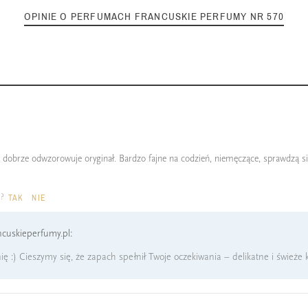
OPINIE O PERFUMACH FRANCUSKIE PERFUMY NR 570
h, dobrze odwzorowuje oryginał. Bardzo fajne na codzień, niemęczące, sprawdzą s
a?
TAK
NIE
cuskieperfumy.pl:
ę :) Cieszymy się, że zapach spełnił Twoje oczekiwania – delikatne i świeże