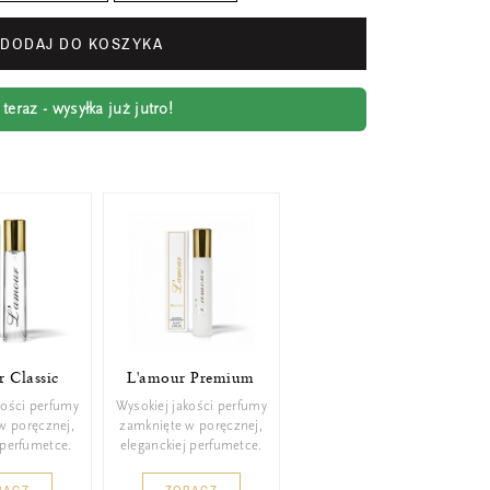
DODAJ DO KOSZYKA
eraz - wysyłka już jutro!
 Classic
L'amour Premium
kości perfumy
Wysokiej jakości perfumy
w poręcznej,
zamknięte w poręcznej,
 perfumetce.
eleganckiej perfumetce.