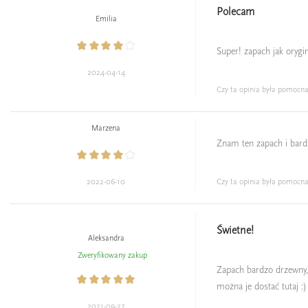
Polecam
Emilia
Super! zapach jak oryg
2024-04-14
Czy ta opinia była pomocn
Marzena
Znam ten zapach i bardzo
2022-06-10
Czy ta opinia była pomocn
Świetne!
Aleksandra
Zweryfikowany zakup
Zapach bardzo drzewny, 
można je dostać tutaj :)
2021-09-27