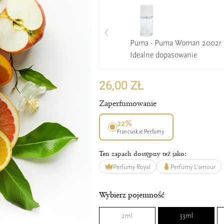
Puma - Puma Woman 2002r 
Idealne dopasowanie
26,00 ZŁ
Zaperfumowanie
22%
Francuskie Perfumy
Ten zapach dostępny też jako:
Perfumy Royal
Perfumy L'amour
Wybierz pojemność
2ml
33ml