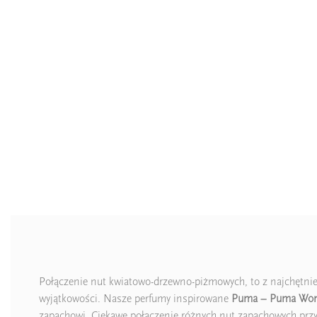
Połączenie nut kwiatowo-drzewno-piżmowych, to z najchętniej 
wyjątkowości. Nasze perfumy inspirowane
Puma – Puma Wom
zapachowi. Ciekawe połączenie różnych nut zapachowych przy