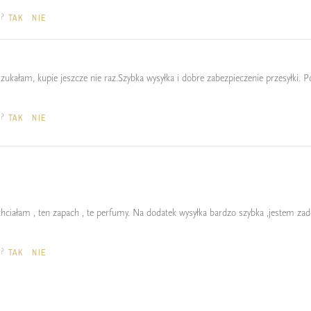
a?
TAK
NIE
szukałam, kupie jeszcze nie raz.Szybka wysyłka i dobre zabezpieczenie przesyłki. 
a?
TAK
NIE
 chciałam , ten zapach , te perfumy. Na dodatek wysyłka bardzo szybka ,jestem z
a?
TAK
NIE