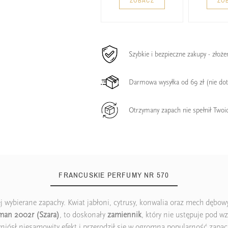
ZOBACZ
ZO
Szybkie i bezpieczne zakupy - złoż
Darmowa wysyłka od 69 zł (nie do
Otrzymany zapach nie spełnił Twoi
FRANCUSKIE PERFUMY NR 570
wybierane zapachy. Kwiat jabłoni, cytrusy, konwalia oraz mech dębowy 
an 2002r (Szara)
, to doskonały
zamiennik
, który nie ustępuje pod 
niósł niesamowity efekt i przerodził się w ogromną popularność zapa