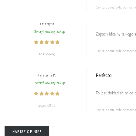
Czy ta opinia była pomocn
Katarzyna
Zweryfikowany zakup
Zapach idealny takiego 
Czy ta opinia była pomocn
2021-09-19
Perfecto
Katarzyna K.
Zweryfikowany zakup
To jest dokładnie to co
2020-08-16
Czy ta opinia była pomocn
NAPISZ OPINIĘ!