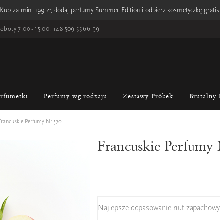
Kup za min. 199 zł, dodaj perfumy Summer Edition i odbierz kosmetyczkę gratis
oboty 7:00 - 15:00.
+48 509 55 66 99
erfumetki
Perfumy wg rodzaju
Zestawy Próbek
Brutalny 
Francuskie Perfumy Nr 570
Francuskie Perfumy
Najlepsze dopasowanie nut zapachowy