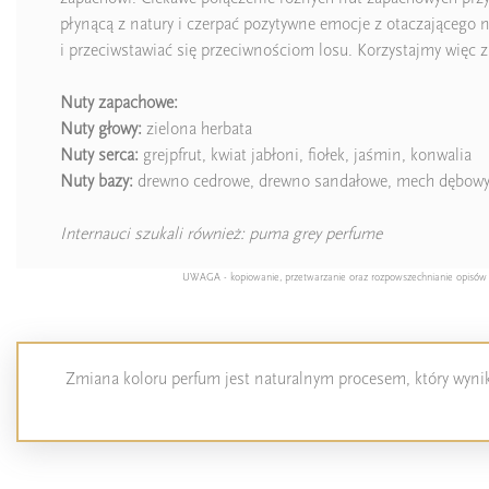
płynącą z natury i czerpać pozytywne emocje z otaczającego n
i przeciwstawiać się przeciwnościom losu. Korzystajmy więc 
Nuty zapachowe:
Nuty głowy:
zielona herbata
Nuty serca:
grejpfrut, kwiat jabłoni, fiołek, jaśmin, konwalia
Nuty bazy:
drewno cedrowe, drewno sandałowe, mech dębow
Internauci szukali również: puma grey perfume
UWAGA - kopiowanie, przetwarzanie oraz rozpowszechnianie opisów pro
Zmiana koloru perfum jest naturalnym procesem, który wynika