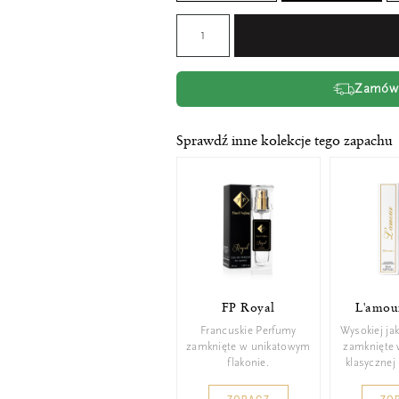
Zamów t
Sprawdź inne kolekcje tego zapachu
FP Royal
L'amour
Francuskie Perfumy
Wysokiej ja
zamknięte w unikatowym
zamknięte 
flakonie.
klasycznej