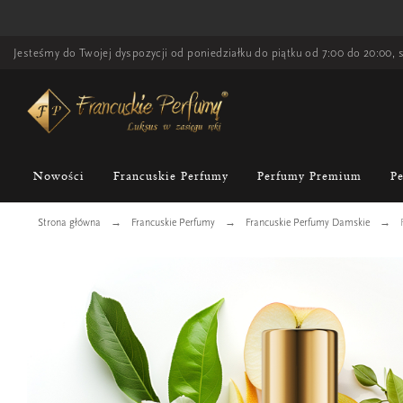
Jesteśmy do Twojej dyspozycji od poniedziałku do piątku od 7:00 do 20:00, s
Nowości
Francuskie Perfumy
Perfumy Premium
P
Strona główna
Francuskie Perfumy
Francuskie Perfumy Damskie