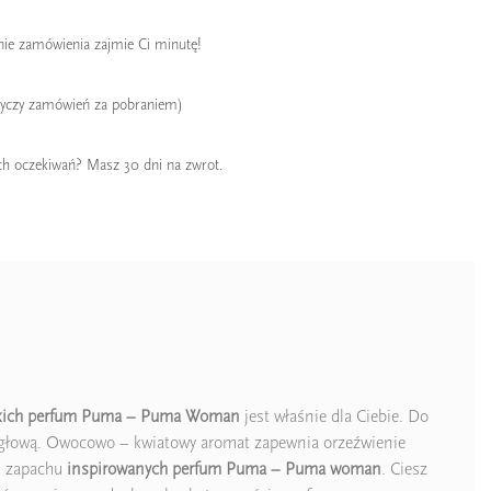
enie zamówienia zajmie Ci minutę!
tyczy zamówień za pobraniem)
ch oczekiwań? Masz 30 dni na zwrot.
skich perfum Puma – Puma Woman
jest właśnie dla Ciebie. Do
oną głową. Owocowo – kwiatowy aromat zapewnia orzeźwienie
d zapachu
inspirowanych perfum Puma – Puma woman
. Ciesz