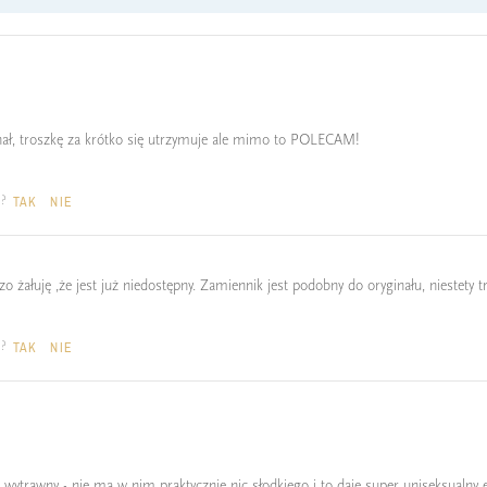
inał, troszkę za krótko się utrzymuje ale mimo to POLECAM!
a?
TAK
NIE
 żałuję ,że jest już niedostępny. Zamiennik jest podobny do oryginału, niestety t
a?
TAK
NIE
wytrawny - nie ma w nim praktycznie nic słodkiego i to daje super uniseksualny