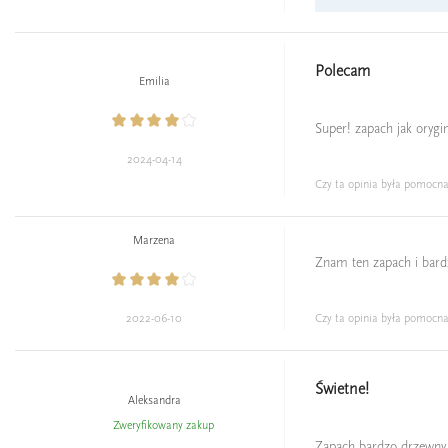
Polecam
Emilia
Super! zapach jak oryg
2024-04-14
Czy ta opinia była pomocn
Marzena
Znam ten zapach i bardzo
2022-06-10
Czy ta opinia była pomocn
Świetne!
Aleksandra
Zweryfikowany zakup
Zapach bardzo drzewny, 