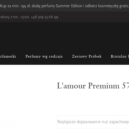
Kup za min. 199 zł, dodaj perfumy Summer Edition i odbierz kosmetyczkę gratis
oboty 7:00 - 15:00.
+48 509 55 66 99
erfumetki
Perfumy wg rodzaju
Zestawy Próbek
Brutalny 
L'amour Premium 5
Najlepsze dopasowanie nut zapachowy