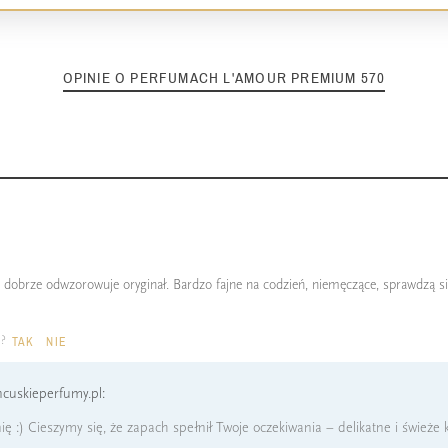
OPINIE O PERFUMACH L'AMOUR PREMIUM 570
h, dobrze odwzorowuje oryginał. Bardzo fajne na codzień, niemęczące, sprawdzą s
a?
TAK
NIE
cuskieperfumy.pl:
ę :) Cieszymy się, że zapach spełnił Twoje oczekiwania – delikatne i świeże