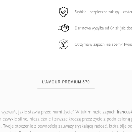
Szybkie i bezpieczne zakupy - złoż
Darmowa wysyłka od 69 zł (nie do
Otrzymany zapach nie spełnił Twoi
L'AMOUR PREMIUM 570
ch wyzwań, jakie stawia przed nami życie? W takim razie zapach
francu
 niezwykle silne, niezależnie i zawsze kroczą przez życie z podniesi
. Twoje otoczenie z pewnością zauważy tryskającą radość, która bije o