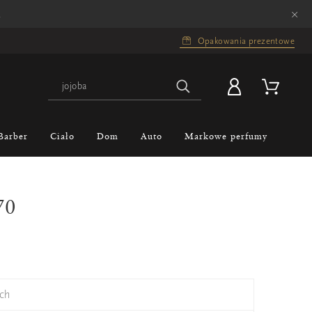
×
.
Opakowania prezentowe
Barber
Ciało
Dom
Auto
Markowe perfumy
70
ch