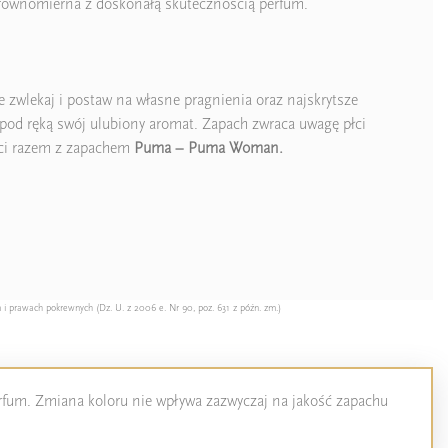
st równomierna z doskonałą skutecznością perfum.
 zwlekaj i postaw na własne pragnienia oraz najskrytsze
 pod ręką swój ulubiony aromat. Zapach zwraca uwagę płci
ści razem z zapachem
Puma – Puma Woman.
 i prawach pokrewnych (Dz. U. z 2006 e. Nr 90, poz. 631 z późn. zm.)
perfum. Zmiana koloru nie wpływa zazwyczaj na jakość zapachu