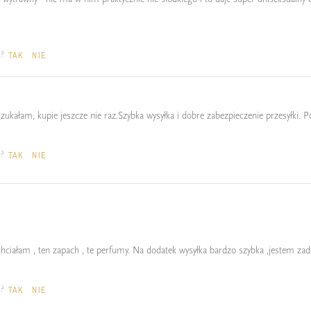
a?
TAK
NIE
szukałam, kupie jeszcze nie raz.Szybka wysyłka i dobre zabezpieczenie przesyłki. 
a?
TAK
NIE
 chciałam , ten zapach , te perfumy. Na dodatek wysyłka bardzo szybka ,jestem z
a?
TAK
NIE