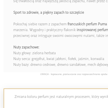
się trwałością oraz najwyższą jakością zapachu, nawet przez
Sport to zdrowie, a piękny zapach to szczęście
Pokochaj siebie razem z zapachem
francuskich perfum Pum
marzenia. Wygodny i praktyczny flakonik
inspirowanej perfum
przeciwnej oraz intryguje swoimi owocowymi nutami, także in
Nuty zapachowe:
Nuty głowy: zielona herbata
Nuty serca: grejpfrut, kwiat jabłoni, fiołek, jaśmin, konwalia
Nuty bazy: drewno cedrowe, drewno sandałowe, mech dębow
UWAGA - kopiowanie, przetwarzanie oraz rozpowszechnianie opisów pro
Zmiana koloru perfum jest naturalnym procesem, który wynika