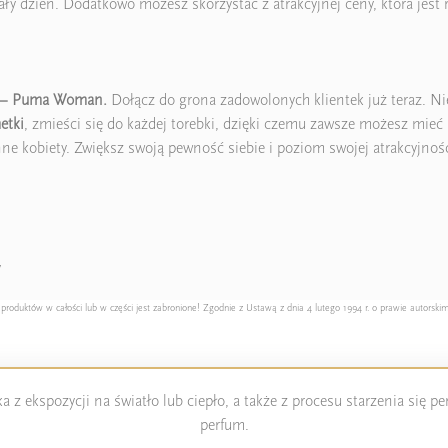
 cały dzień. Dodatkowo możesz skorzystać z atrakcyjnej ceny, która je
a – Puma Woman.
Dołącz do grona zadowolonych klientek już teraz. Nie
etki
, zmieści się do każdej torebki, dzięki czemu zawsze możesz mieć
ne kobiety. Zwiększ swoją pewność siebie i poziom swojej atrakcyjno
y
duktów w całości lub w części jest zabronione! Zgodnie z Ustawą z dnia 4 lutego 1994 r. o prawie autorskim
 z ekspozycji na światło lub ciepło, a także z procesu starzenia się 
perfum.