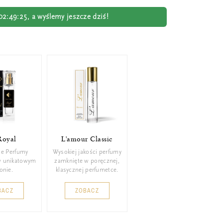
02:49:24
, a wyślemy jeszcze dziś!
Royal
L'amour Classic
ie Perfumy
Wysokiej jakości perfumy
w unikatowym
zamknięte w poręcznej,
konie.
klasycznej perfumetce.
BACZ
ZOBACZ