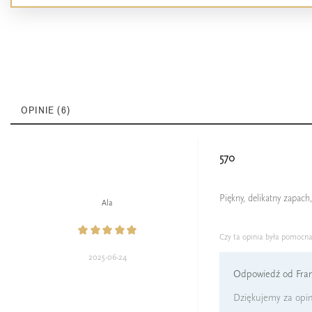
OPINIE (6)
570
Piękny, delikatny zapac
Ala
Czy ta opinia była pomocn
2025-06-24
Odpowiedź od Fran
Dziękujemy za opini