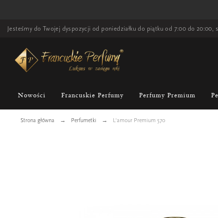
Jesteśmy do Twojej dyspozycji od poniedziałku do piątku od 7:00 do 20:00, s
Nowości
Francuskie Perfumy
Perfumy Premium
P
Strona główna
Perfumetki
L'amour Premium 570