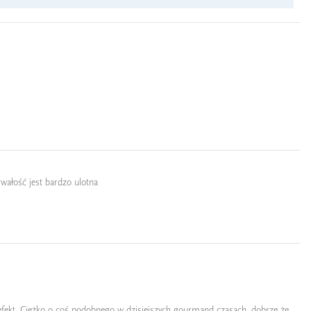
rwałość jest bardzo ulotna
 efekt. Ciężko o coś podobnego w dzisiejszych gourmand czasach, dobrze że