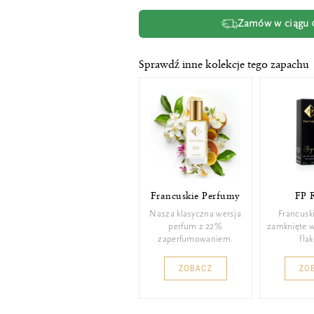
Zamów w ciągu
Sprawdź inne kolekcje tego zapachu
Francuskie Perfumy
FP 
Nasza klasyczna wersja
Francusk
perfum z 22%
zamknięte 
zaperfumowaniem.
fla
ZOBACZ
ZO