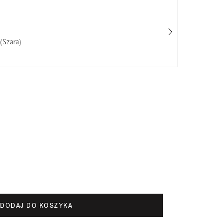
(Szara)
Cha
25%
DODAJ DO KOSZYKA