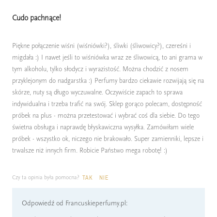
Cudo pachnące!
Piękne połączenie wiśni (wiśniówki?), śliwki (śliwowicy?), czereśni i
migdała :) I nawet jeśli to wiśniówka wraz ze śliwowicą, to ani grama w
tym alkoholu, tylko słodycz i wyrazistość. Można chodzić z nosem
przyklejonym do nadgarstka :) Perfumy bardzo ciekawie rozwijają się na
skórze, nuty są długo wyczuwalne. Oczywiście zapach to sprawa
indywidualna i trzeba trafić na swój. Sklep gorąco polecam, dostępność
próbek na plus - można przetestować i wybrać coś dla siebie. Do tego
świetna obsługa i naprawdę błyskawiczna wysyłka. Zamówiłam wiele
próbek - wszystko ok, niczego nie brakowało. Super zamienniki, lepsze i
trwalsze niż innych firm. Robicie Państwo mega robotę! :)
Czy ta opinia była pomocna?
TAK
NIE
Odpowiedź od Francuskieperfumy.pl: