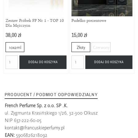
Zestaw Próbek FP Nr 1 - TOP 10
Pudełko prezentowe
Dla Mężczyzn
38,00 zł
15,00 zł
10x2ml
Złoty
Czerwony
DODAJ DO KOSZYKA
DODAJ DO KOSZYKA
PRODUCENT / PODMIOT ODPOWIEDZIALNY
French Perfume Sp. z o.o. SP .K.
ul. Zygmunta Krasińskiego 1/26, 32-300 Olkusz
NIP 637-222-60-05
kontakt@francuskieperfumy.pl
EAN:
5906826218092