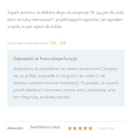
Zapach pomimo, że delikatny długo się utrzymuje. Nr 744 jest dla osób,
które nie lubią intensywnych i przytłaczających zapachów. Jak napisałem
w tytule, to jest zapach dla kobiet.
Czy ta opinia była pomocna?
TAK
NIE
Odpowiedź od Francuskieperfumy.pl:
Dziękujemy za podzielenie się swoimi wrażeniami! Cieszymy
się, że próbka przypadła Ci do gustu i że udało Ci się
dostrzec subtelne niuanse kompozycji. To prawda, że zapach
potrafi okiełznać intensywny aromat wiśni, zachowując przy
tym elegancką, pudrową otoczkę.
Zweryfikowany zakup
Aleksandra
2025-11-03