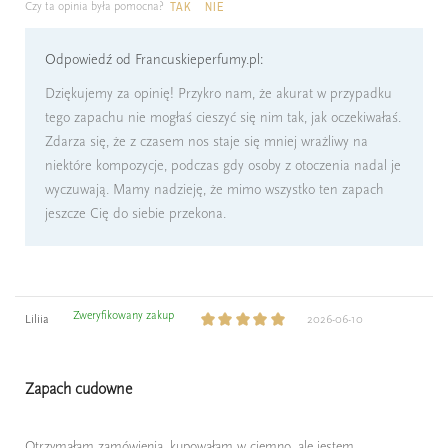
Czy ta opinia była pomocna?
TAK
NIE
Odpowiedź od Francuskieperfumy.pl:
Dziękujemy za opinię! Przykro nam, że akurat w przypadku
tego zapachu nie mogłaś cieszyć się nim tak, jak oczekiwałaś.
Zdarza się, że z czasem nos staje się mniej wrażliwy na
niektóre kompozycje, podczas gdy osoby z otoczenia nadal je
wyczuwają. Mamy nadzieję, że mimo wszystko ten zapach
jeszcze Cię do siebie przekona.
Zweryfikowany zakup
Liliia
2026-06-10
Zapach cudowne
Otrzymałam zamówienia, kupowałam w ciemno, ale jestem