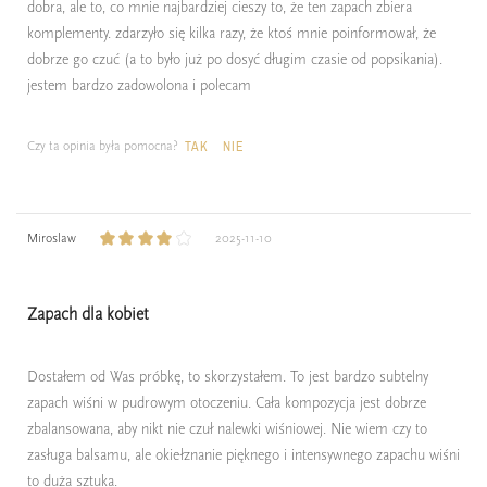
dobra, ale to, co mnie najbardziej cieszy to, że ten zapach zbiera
komplementy. zdarzyło się kilka razy, że ktoś mnie poinformował, że
dobrze go czuć (a to było już po dosyć długim czasie od popsikania).
jestem bardzo zadowolona i polecam
Czy ta opinia była pomocna?
TAK
NIE
Miroslaw
2025-11-10
Zapach dla kobiet
Dostałem od Was próbkę, to skorzystałem. To jest bardzo subtelny
zapach wiśni w pudrowym otoczeniu. Cała kompozycja jest dobrze
zbalansowana, aby nikt nie czuł nalewki wiśniowej. Nie wiem czy to
zasługa balsamu, ale okiełznanie pięknego i intensywnego zapachu wiśni
to duża sztuka.