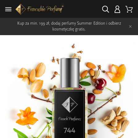
Kup za min. 199 zł, dodaj perfumy Summer Edition i odbierz
×
kosmetyczkę gratis.