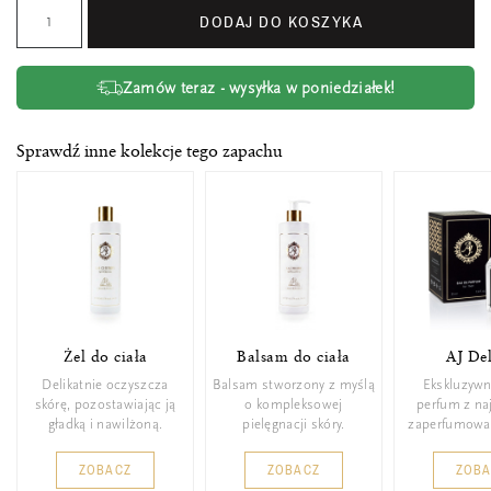
DODAJ DO KOSZYKA
Zamów teraz - wysyłka w poniedziałek!
Sprawdź inne kolekcje tego zapachu
Żel do ciała
Balsam do ciała
AJ De
Delikatnie oczyszcza
Balsam stworzony z myślą
Ekskluzywn
skórę, pozostawiając ją
o kompleksowej
perfum z n
gładką i nawilżoną.
pielęgnacji skóry.
zaperfumowa
ZOBACZ
ZOBACZ
ZOB