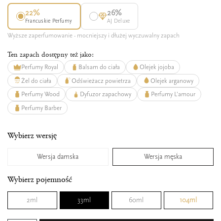
22%
26%
Francuskie Perfumy
AJ Deluxe
Wyższe zaperfumowanie - mocniejszy i dłużej wyczuwalny zapach
Ten zapach dostępny też jako:
Perfumy Royal
Balsam do ciała
Olejek jojoba
Żel do ciała
Odświeżacz powietrza
Olejek arganowy
Perfumy Wood
Dyfuzor zapachowy
Perfumy L'amour
Perfumy Barber
Wybierz wersję
Wersja damska
Wersja męska
Wybierz pojemność
2ml
33ml
60ml
104ml