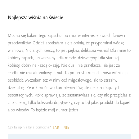
Najlepsza wiśnia na świecie
Mocno się bałam tego zapachu, bo miał w internecie swoich fanów i
przeciwników. Gdzieś spotkałam się z opinią, że przypominał wódkę
wiśniową. Nic z tych rzeczy, to jest piękna, delikatna wiśnia! Dla mnie to
kobiecy zapach, uniwersalny i dla młodej dziewczyny i dla starszej
kobiety, dobry na każdą okazję. Nie dusi, nie przytłacza, nie jest za
słodki, nie ma alkoholowych nut. To po prostu miła dla nosa wiśnia, ja
osobiście wyczułam też w nim coś migdałowego, ale to strzał w
dziesiatkę. Zebrał mnóstwo komplementów, ale nie z rodzaju tych
ostentacyjnych, które sprawiają, że zastanawiasz się, czy nie przegięłaś z
zapachem,, tylko koleżanki dopytywały, czy to był jakiś produkt do kąpieli
albo włosów. To będzie mój numer jeden
Czy ta opinia była pomocna?
TAK
NIE