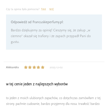
Czy ta opinia była pomocna?
TAK
NIE
Odpowiedź od Francuskieperfumy.pl:
Bardzo dziękujemy za opinię! Cieszymy się, że zakup „w
ciemno” okazał się trafiony i że zapach przypadł Pani do
gustu.
Aleksandra
2025-12-02
w tej cenie jeden z najlepszych wyborów
to jeden z moich ulubionych zapachów, co dotychczas zamówiłam z tej
strony. pachnie cudownie, bardzo przyjemny dla nosa. trwałość bardzo