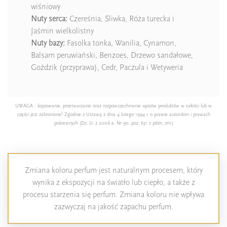
wiśniowy
Nuty serca:
Czereśnia, Śliwka, Róża turecka i
Jaśmin wielkolistny
Nuty bazy:
Fasolka tonka, Wanilia, Cynamon,
Balsam peruwiański, Benzoes, Drzewo sandałowe,
Goździk (przyprawa), Cedr, Paczula i Wetyweria
UWAGA - kopiowanie, przetwarzanie oraz rozpowszechnianie opisów produktów w całości lub w
części jest zabronione! Zgodnie z Ustawą z dnia 4 lutego 1994 r. o prawie autorskim i prawach
pokrewnych (Dz. U. z 2006 e. Nr 90, poz. 631 z późn. zm.)
Zmiana koloru perfum jest naturalnym procesem, który
wynika z ekspozycji na światło lub ciepło, a także z
procesu starzenia się perfum. Zmiana koloru nie wpływa
zazwyczaj na jakość zapachu perfum.