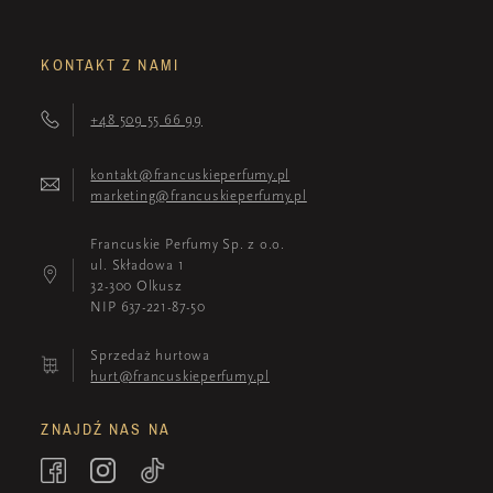
KONTAKT Z NAMI
+48 509 55 66 99
kontakt@francuskieperfumy.pl
marketing@francuskieperfumy.pl
Francuskie Perfumy Sp. z o.o.
ul. Składowa 1
32-300 Olkusz
NIP 637-221-87-50
Sprzedaż hurtowa
hurt@francuskieperfumy.pl
ZNAJDŹ NAS NA