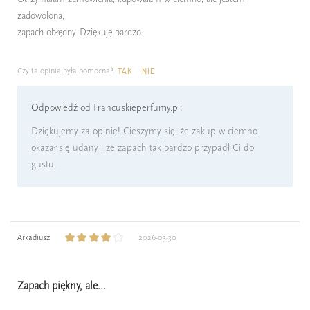
zadowolona,
zapach obłędny. Dziękuję bardzo.
Czy ta opinia była pomocna?
TAK
NIE
Odpowiedź od Francuskieperfumy.pl:
Dziękujemy za opinię! Cieszymy się, że zakup w ciemno
okazał się udany i że zapach tak bardzo przypadł Ci do
gustu.
Arkadiusz
2026-03-30
Zapach piękny, ale...