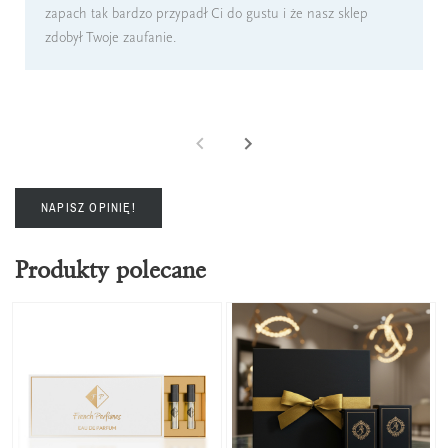
zapach tak bardzo przypadł Ci do gustu i że nasz sklep
zdobył Twoje zaufanie.
NAPISZ OPINIĘ!
Produkty polecane