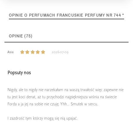
OPINIE O PERFUMACH FRANCUSKIE PERFUMY NR 744 *
OPINIE (75)
Asia
2026-07-09
Popsuty nos
Nigdy, ale to nigdy nie narzekałam na waszą trwałość więc zapewne nie
tu jest koci denat, aż tu przychodzi najpiękniejsza wiśnia na świecie
Forda a ja jej na sobie nie czuję. Yhh... Smutek w sercu.
I zazdrość tym którzy mogą się nią upajać.