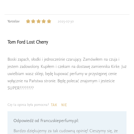
Yaroslav
2025-07-30
Tom Ford Lost Cherry
Boski zapach, słodki i jednocześnie czarujący. Zamówiłem na czuja i
jestem zadowolony. Kupiłem i czekam na dostawę zamiennika Kirke. Już
uwielbiam wasz sklep, będę kupować perfumy w przystępnej cenie
wyłącznie na Państwa stronie. Będę polecać znajomym i jesteście
SUPER????????
Czy ta opinia była pomocna?
TAK
NIE
Odpowiedź od Francuskieperfumy.pl:
Bardzo dziękujemy za tak cudowną opinię! Cieszymy się, że