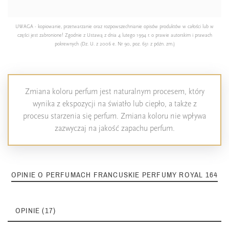
UWAGA - kopiowanie, przetwarzanie oraz rozpowszechnianie opisów produktów w całości lub w
części jest zabronione! Zgodnie z Ustawą z dnia 4 lutego 1994 r. o prawie autorskim i prawach
pokrewnych (Dz. U. z 2006 e. Nr 90, poz. 631 z późn. zm.)
Zmiana koloru perfum jest naturalnym procesem, który
wynika z ekspozycji na światło lub ciepło, a także z
procesu starzenia się perfum. Zmiana koloru nie wpływa
zazwyczaj na jakość zapachu perfum.
OPINIE O PERFUMACH FRANCUSKIE PERFUMY ROYAL 164
OPINIE (17)