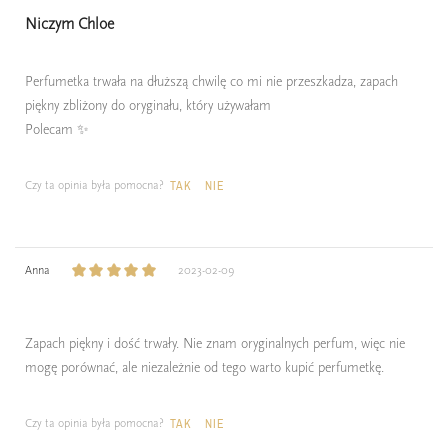
Niczym Chloe
Perfumetka trwała na dłuższą chwilę co mi nie przeszkadza, zapach
piękny zbliżony do oryginału, który używałam
Polecam ✨
Czy ta opinia była pomocna?
TAK
NIE
Anna
2023-02-09
Zapach piękny i dość trwały. Nie znam oryginalnych perfum, więc nie
mogę porównać, ale niezależnie od tego warto kupić perfumetkę.
Czy ta opinia była pomocna?
TAK
NIE