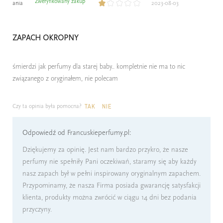
Zweryfikowany zakup
ania
2023-08-03
ZAPACH OKROPNY
śmierdzi jak perfumy dla starej baby.. kompletnie nie ma to nic
związanego z oryginałem, nie polecam
Czy ta opinia była pomocna?
TAK
NIE
Odpowiedź od Francuskieperfumy.pl:
Dziękujemy za opinię. Jest nam bardzo przykro, że nasze
perfumy nie spełniły Pani oczekiwań, staramy się aby każdy
nasz zapach był w pełni inspirowany oryginalnym zapachem.
Przypominamy, że nasza Firma posiada gwarancję satysfakcji
klienta, produkty można zwrócić w ciągu 14 dni bez podania
przyczyny.