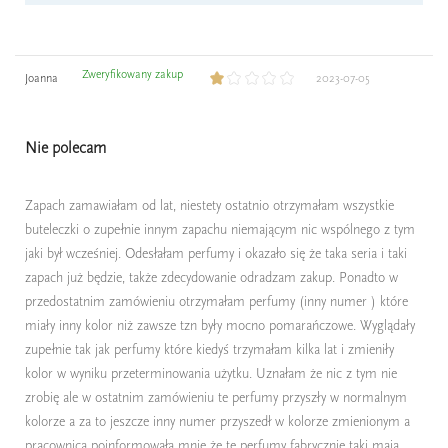
Zweryfikowany zakup
Joanna
2023-07-05
Nie polecam
Zapach zamawiałam od lat, niestety ostatnio otrzymałam wszystkie
buteleczki o zupełnie innym zapachu niemającym nic wspólnego z tym
jaki był wcześniej. Odesłałam perfumy i okazało się że taka seria i taki
zapach już będzie, także zdecydowanie odradzam zakup. Ponadto w
przedostatnim zamówieniu otrzymałam perfumy (inny numer ) które
miały inny kolor niż zawsze tzn były mocno pomarańczowe. Wyglądały
zupełnie tak jak perfumy które kiedyś trzymałam kilka lat i zmieniły
kolor w wyniku przeterminowania użytku. Uznałam że nic z tym nie
zrobię ale w ostatnim zamówieniu te perfumy przyszły w normalnym
kolorze a za to jeszcze inny numer przyszedł w kolorze zmienionym a
pracownica poinformowała mnie że te perfumy fabrycznie taki mają