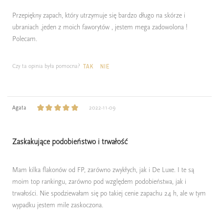
Przepiękny zapach, który utrzymuje się bardzo długo na skórze i
ubraniach ,jeden z moich faworytów , jestem mega zadowolona !
Polecam.
Czy ta opinia była pomocna?
TAK
NIE
Agata
2022-11-09
Zaskakujące podobieństwo i trwałość
Mam kilka flakonów od FP, zarówno zwykłych, jak i De Luxe. I te są
moim top rankingu, zarówno pod względem podobieństwa, jak i
trwałości. Nie spodziewałam się po takiej cenie zapachu 24 h, ale w tym
wypadku jestem mile zaskoczona.