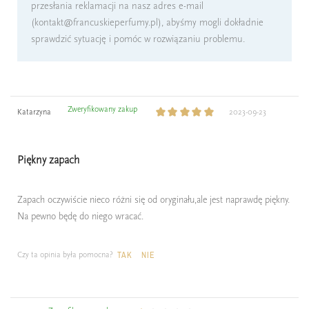
przesłania reklamacji na nasz adres e-mail
(kontakt@francuskieperfumy.pl), abyśmy mogli dokładnie
sprawdzić sytuację i pomóc w rozwiązaniu problemu.
Zweryfikowany zakup
Katarzyna
2023-09-23
Piękny zapach
Zapach oczywiście nieco różni się od oryginału,ale jest naprawdę piękny.
Na pewno będę do niego wracać.
Czy ta opinia była pomocna?
TAK
NIE