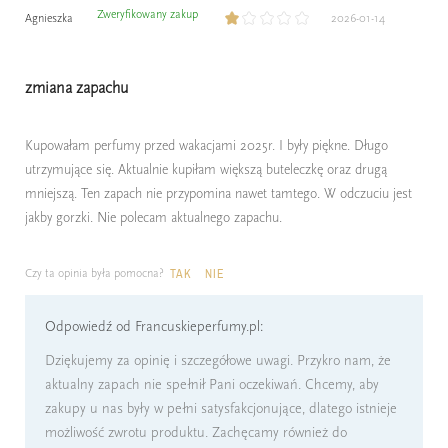
Zweryfikowany zakup
Agnieszka
2026-01-14
zmiana zapachu
Kupowałam perfumy przed wakacjami 2025r. I były piękne. Długo
utrzymujące się. Aktualnie kupiłam większą buteleczkę oraz drugą
mniejszą. Ten zapach nie przypomina nawet tamtego. W odczuciu jest
jakby gorzki. Nie polecam aktualnego zapachu.
Czy ta opinia była pomocna?
TAK
NIE
Odpowiedź od Francuskieperfumy.pl:
Dziękujemy za opinię i szczegółowe uwagi. Przykro nam, że
aktualny zapach nie spełnił Pani oczekiwań. Chcemy, aby
zakupy u nas były w pełni satysfakcjonujące, dlatego istnieje
możliwość zwrotu produktu. Zachęcamy również do