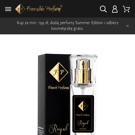
Kup za min. 199 zł, dodaj perfumy Summer Edition i odbierz
×
kosmetyczkę gratis.