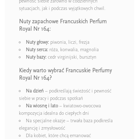
pewność siebie zarówno w codziennych
sytuacjach, jak i podczas wyjątkowych chwil.
Nuty zapachowe Francuskich Perfum
Royal Nr 164:
Nuty głowy:
piwonia, liczi, frezja
Nuty serca:
róża, konwalia, magnolia
Nuty bazy:
cedr virginijski, bursztyn
Kiedy warto wybrać Francuskie Perfumy
Royal Nr 164?
Na dzień
– podkreślają świeżość i pewność
siebie w pracy i podczas spotkań
Na wiosnę i lato
– kwiatowo-owocowa
kompozycja idealna do ciepłych dni
Na specjalne okazje – trwała baza podkreśla
elegancję i zmysłowość
Dla kobiet, które chcą emanować