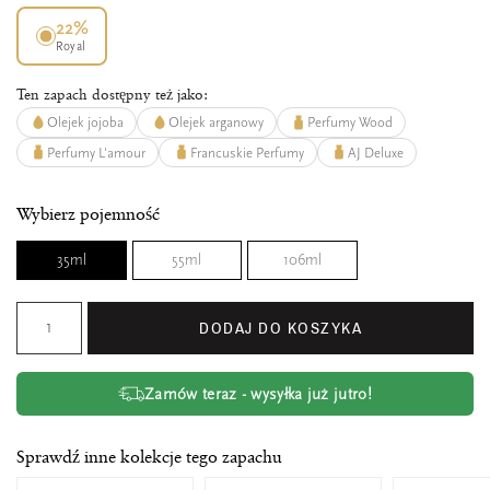
22%
Royal
Ten zapach dostępny też jako:
Olejek jojoba
Olejek arganowy
Perfumy Wood
Perfumy L'amour
Francuskie Perfumy
AJ Deluxe
Wybierz pojemność
35ml
55ml
106ml
DODAJ DO KOSZYKA
Zamów teraz - wysyłka już jutro!
Sprawdź inne kolekcje tego zapachu