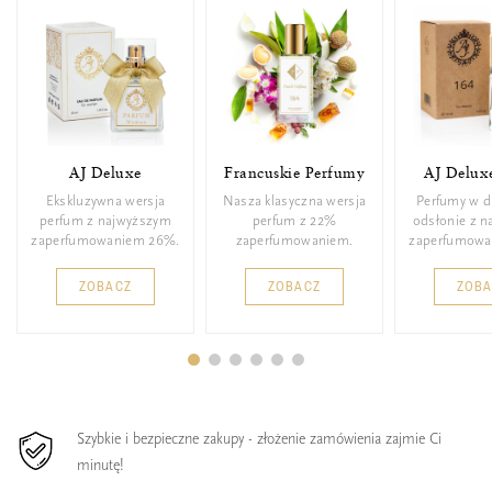
AJ Deluxe
Francuskie Perfumy
AJ Delux
Ekskluzywna wersja
Nasza klasyczna wersja
Perfumy w d
perfum z najwyższym
perfum z 22%
odsłonie z 
zaperfumowaniem 26%.
zaperfumowaniem.
zaperfumowa
ZOBACZ
ZOBACZ
ZOB
Szybkie i bezpieczne zakupy - złożenie zamówienia zajmie Ci
minutę!