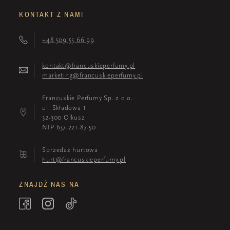
KONTAKT Z NAMI
+48 509 55 66 99
kontakt@francuskieperfumy.pl
marketing@francuskieperfumy.pl
Francuskie Perfumy Sp. z o.o.
ul. Składowa 1
32-300 Olkusz
NIP 637-221-87-50
Sprzedaż hurtowa
hurt@francuskieperfumy.pl
ZNAJDŹ NAS NA