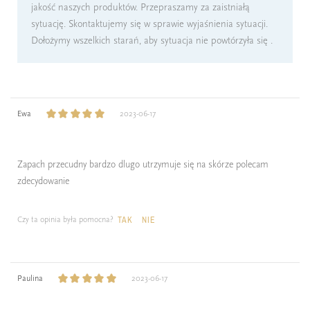
jakość naszych produktów. Przepraszamy za zaistniałą
sytuację. Skontaktujemy się w sprawie wyjaśnienia sytuacji.
Dołożymy wszelkich starań, aby sytuacja nie powtórzyła się .
Ewa
2023-06-17
Zapach przecudny bardzo dlugo utrzymuje się na skórze polecam
zdecydowanie
Czy ta opinia była pomocna?
TAK
NIE
Paulina
2023-06-17