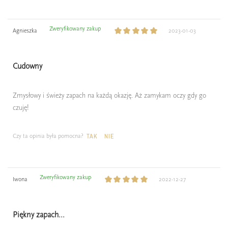
Zweryfikowany zakup
Agnieszka
2023-01-03
Cudowny
Zmysłowy i świeży zapach na każdą okazję. Aż zamykam oczy gdy go
czuję!
Czy ta opinia była pomocna?
TAK
NIE
Zweryfikowany zakup
Iwona
2022-12-27
Piękny zapach...