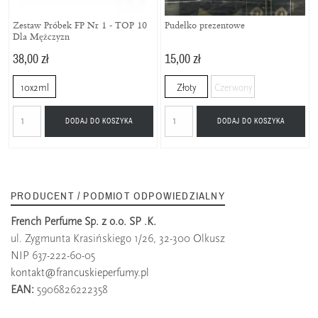
Zestaw Próbek FP Nr 1 - TOP 10
Pudełko prezentowe
Dla Mężczyzn
38,00 zł
15,00 zł
10x2ml
Złoty
Czerwony
DODAJ DO KOSZYKA
DODAJ DO KOSZYKA
PRODUCENT / PODMIOT ODPOWIEDZIALNY
French Perfume Sp. z o.o. SP .K.
ul. Zygmunta Krasińskiego 1/26, 32-300 Olkusz
NIP 637-222-60-05
kontakt@francuskieperfumy.pl
EAN:
5906826222358