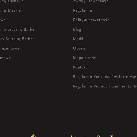
fumy Damskie
Zwroty i reklamacje
umy Męskie
Regulamin
owe
Polityka prywatności
niu Brutalny Barber
Blog
dy Brutalny Barber
Marki
Prezentowe
Opinie
lamowe
Mapa strony
Kontakt
Regulamin Konkursu "Wakacje Mar
Regulamin Promocji Summer Edit