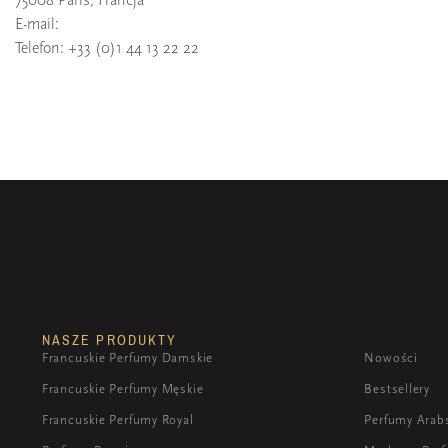
E-mail:
Telefon: +33 (0)1 44 13 22 22
NASZE PRODUKTY
Francuskie Perfumy Damskie
Nowości
Francuskie Perfumy Męskie
Bestsellery
Francuskie Perfumy Royal
Perfumy Arab