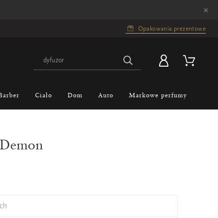
×
.
Opakowania prezentowe
Barber
Ciało
Dom
Auto
Markowe perfumy
u Demon
ch