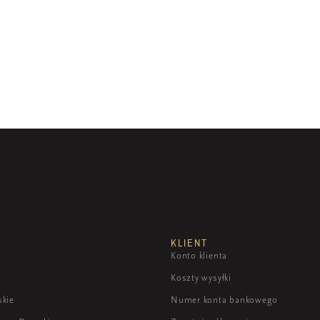
KLIENT
Konto klienta
Koszty wysyłki
skie
Numer konta bankowego