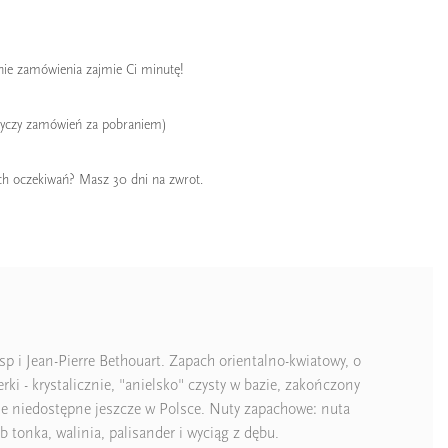
enie zamówienia zajmie Ci minutę!
tyczy zamówień za pobraniem)
ch oczekiwań? Masz 30 dni na zwrot.
 i Jean-Pierre Bethouart. Zapach orientalno-kwiatowy, o
erki - krystalicznie, "anielsko" czysty w bazie, zakończony
e niedostępne jeszcze w Polsce. Nuty zapachowe: nuta
b tonka, walinia, palisander i wyciąg z dębu.