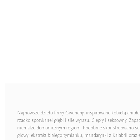
Najnowsze dzieło firmy Givenchy, inspirowane kobietą aniołe
rzadko spotykanej głębi i sile wyrazu. Ciepły i seksowny. Zapac
niemalże demonicznym rogiem. Podobnie skonstruowano sesję
głowy: ekstrakt białego tymianku, mandarynki z Kalabrii oraz es