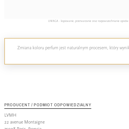
UWAGA - kopiowanie, przetwarzanie oraz rozpowszechnianie opisów pro
Zmiana koloru perfum jest naturalnym procesem, który wynika
PRODUCENT / PODMIOT ODPOWIEDZIALNY
LVMH
22 avenue Montaigne
75008 Paris, Francja