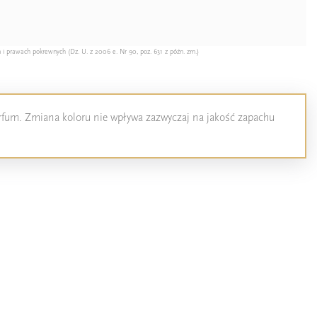
 i prawach pokrewnych (Dz. U. z 2006 e. Nr 90, poz. 631 z późn. zm.)
perfum. Zmiana koloru nie wpływa zazwyczaj na jakość zapachu