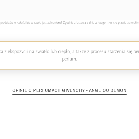
duktów w całości lub w części jest zabronione! Zgodnie z Ustawą z dnia 4 lutego 1994 r. o prawie autorskim
 z ekspozycji na światło lub ciepło, a także z procesu starzenia się 
perfum.
OPINIE O PERFUMACH GIVENCHY - ANGE OU DEMON