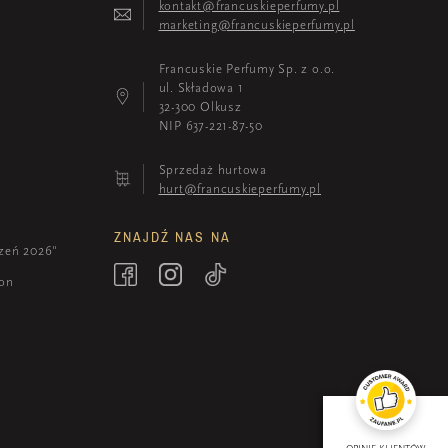
kontakt@francuskieperfumy.pl
marketing@francuskieperfumy.pl
Francuskie Perfumy Sp. z o.o.
ul. Składowa 1
32-300 Olkusz
NIP 637-221-87-50
Sprzedaż hurtowa
hurt@francuskieperfumy.pl
ZNAJDŹ NAS NA
zeń 2026"
ion