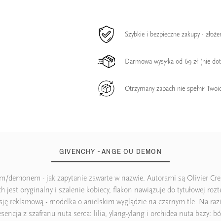
Szybkie i bezpieczne zakupy - złoż
Darmowa wysyłka od 69 zł (nie do
Otrzymany zapach nie spełnił Twoi
GIVENCHY - ANGE OU DEMON
m/demonem - jak zapytanie zawarte w nazwie. Autorami są Olivier Cresp
h jest oryginalny i szalenie kobiecy, flakon nawiązuje do tytułowej rozt
 reklamową - modelka o anielskim wyglądzie na czarnym tle. Na razi
encja z szafranu nuta serca: lilia, ylang-ylang i orchidea nuta bazy: bó