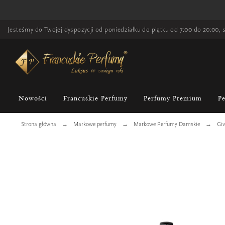
Jesteśmy do Twojej dyspozycji od poniedziałku do piątku od 7:00 do 20:00, s
Nowości
Francuskie Perfumy
Perfumy Premium
P
Strona główna
Markowe perfumy
Markowe Perfumy Damskie
Giv