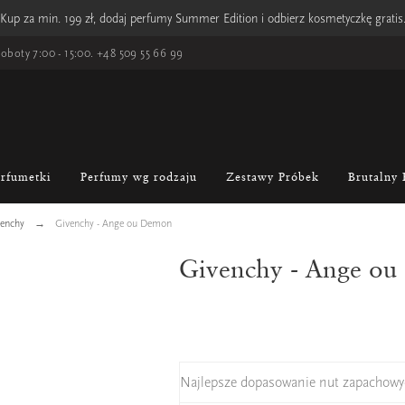
Kup za min. 199 zł, dodaj perfumy Summer Edition i odbierz kosmetyczkę gratis
oboty 7:00 - 15:00.
+48 509 55 66 99
erfumetki
Perfumy wg rodzaju
Zestawy Próbek
Brutalny 
enchy
Givenchy - Ange ou Demon
Givenchy - Ange o
Najlepsze dopasowanie nut zapachowy