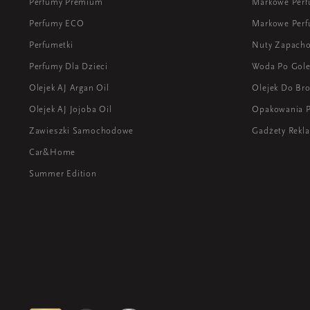
Perfumy Premium
Markowe Per
Perfumy ECO
Markowe Perf
Perfumetki
Nuty Zapach
Perfumy Dla Dzieci
Woda Po Gole
Olejek AJ Argan Oil
Olejek Do Bro
Olejek AJ Jojoba Oil
Opakowania 
Zawieszki Samochodowe
Gadżety Rek
Car&Home
Summer Edition