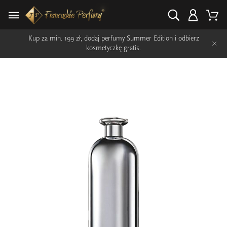
Kup za min. 199 zł, dodaj perfumy Summer Edition i odbierz
×
kosmetyczkę gratis.