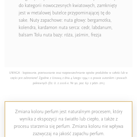
do kategorii nowoczesnych kwiatowych, zamknięty
jest w metalowej butelce przypominającej tę do
sake. Nuty zapachowe: nuta głowy: bergamotka,
kolendra, kardamon nuta serca: cedr, labdanum,
balsam Tolu nuta bazy: róża, jaśmin, frezja
UWAGA - kopiowanie, przetwarzanie oraz rozpowszechnianie opisów produktów w całości lub w
części jest zabronione! Zgodnie z Ustawą z dnia 4 lutego 1994 r. o prawie autorskim i prawach
pokrewnych (Dz. U. z 2006 e. Nr 90, poz. 631 z późn. zm.)
Zmiana koloru perfum jest naturalnym procesem, który
wynika z ekspozycji na światło lub ciepło, a także z
procesu starzenia się perfum. Zmiana koloru nie wpływa
zazwyczaj na jakość zapachu perfum.