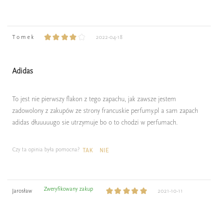
T o m e k
2022-04-18
Adidas
To jest nie pierwszy flakon z tego zapachu, jak zawsze jestem
zadowolony z zakupów ze strony francuskie perfumy.pl a sam zapach
adidas dłuuuuugo sie utrzymuje bo o to chodzi w perfumach.
Czy ta opinia była pomocna?
TAK
NIE
Zweryfikowany zakup
Jarosław
2021-10-11