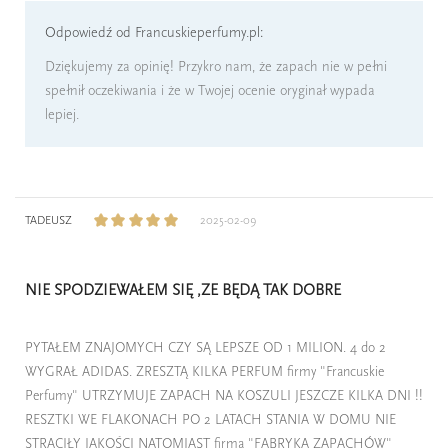
Odpowiedź od Francuskieperfumy.pl:
Dziękujemy za opinię! Przykro nam, że zapach nie w pełni
spełnił oczekiwania i że w Twojej ocenie oryginał wypada
lepiej.
TADEUSZ
2025-02-09
NIE SPODZIEWAŁEM SIĘ ,ZE BĘDĄ TAK DOBRE
PYTAŁEM ZNAJOMYCH CZY SĄ LEPSZE OD 1 MILION. 4 do 2
WYGRAŁ ADIDAS. ZRESZTĄ KILKA PERFUM firmy "Francuskie
Perfumy" UTRZYMUJE ZAPACH NA KOSZULI JESZCZE KILKA DNI !!
RESZTKI WE FLAKONACH PO 2 LATACH STANIA W DOMU NIE
STRACIŁY JAKOŚCI NATOMIAST firma "FABRYKA ZAPACHÓW"