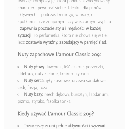
tworząc kompozycję, która podkreśla zdecydowany
charakter i pewność siebie. Idealna dla panów
aktywnych – podczas treningu, w pracy, na
spotkaniach ze znajomymi czy wieczornym wyjściu
-
zapewnia poczucie stylu i męskości w każdej
sytuacji
. To perfumetka, która nie chowa się w tle,
lecz
zostawia wyraźny, zapadający w pamięć ślad
.
Nuty zapachowe L’amour Classic 209:
Nuty głowy:
lawenda, liść czarnej porzeczki,
aldehydy, nuty zielone, kminek, cytryna
Nuty serca:
igły sosnowe, drzewo sandałowe,
cedr, frezja, róża
Nuty bazy:
mech dębowy, bursztyn, labdanum,
piżmo, styraks, fasolka tonka
Kiedy używać L’amour Classic 209?
Towarzyszy w
dni pełne aktywności i wyzwań
,