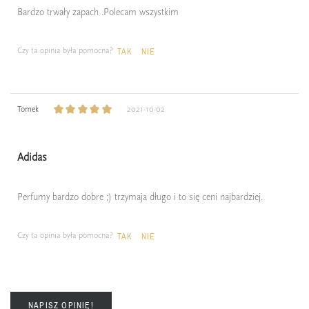
Bardzo trwały zapach .Polecam wszystkim
Czy ta opinia była pomocna?
TAK
NIE
Tomek
2021-10-02
Adidas
Perfumy bardzo dobre ;) trzymaja długo i to się ceni najbardziej.
Czy ta opinia była pomocna?
TAK
NIE
NAPISZ OPINIĘ!