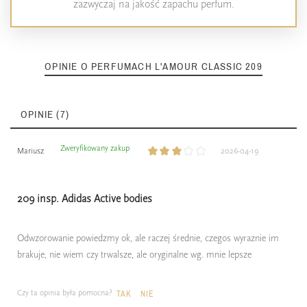
zazwyczaj na jakość zapachu perfum.
OPINIE O PERFUMACH L'AMOUR CLASSIC 209
OPINIE (7)
Zweryfikowany zakup
Mariusz
2026-04-19
209 insp. Adidas Active bodies
Odwzorowanie powiedzmy ok, ale raczej średnie, czegos wyraznie im
brakuje, nie wiem czy trwalsze, ale oryginalne wg. mnie lepsze
Czy ta opinia była pomocna?
TAK
NIE