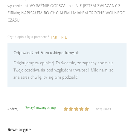
wg.mnie jest WYRAŹNIE GORSZA. .p.s.-NIE JESTEM ZWIAZANY Z
FIRMA; NAPISAŁEM BO CHCIAŁEM i MIAŁEM TROCHE WOLNEGO
CZASU
Czy ta opinia była pomocna?
TAK
NIE
Odpowiedź od Francuskieperfumy.pl:
Dziękujemy za opinię :) To świetnie, że zapachy spełniają
Twoje oczekiwania pod względem trwałości! Miło nam, że
znalazłeś chwilę, by się tym podzielić!
Zweryfikowany zakup
Andrzej
2023-10-21
Rewelacyjne