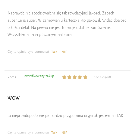
Naprawdę nie spodziewałem się tak rewelacyjnej jakości. Zapach
super.Cena super. W zamówieniu karteczka kto pakował. Widać dbałość
o każdy detal. Na pewno nie jest to moje ostatnie zamówienie.
Wszystkim niezdecydowanym polecam.
Czy ta opinia była pomocna?
TAK
NIE
Zweryfikowany zakup
Roma
2022-07-08
WOW
to nieprawdopodobne jak bardzo przypomina oryginał. jestem na TAK
Czy ta opinia była pomocna?
TAK
NIE