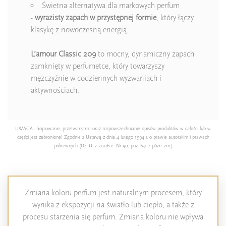
Świetna alternatywa dla markowych perfum
-
wyrazisty zapach w przystępnej formie
, który łączy
klasykę z nowoczesną energią.
L’amour Classic 209
to mocny, dynamiczny zapach
zamknięty w perfumetce, który towarzyszy
mężczyźnie w codziennych wyzwaniach i
aktywnościach.
UWAGA - kopiowanie, przetwarzanie oraz rozpowszechnianie opisów produktów w całości lub w
części jest zabronione! Zgodnie z Ustawą z dnia 4 lutego 1994 r. o prawie autorskim i prawach
pokrewnych (Dz. U. z 2006 e. Nr 90, poz. 631 z późn. zm.)
Zmiana koloru perfum jest naturalnym procesem, który
wynika z ekspozycji na światło lub ciepło, a także z
procesu starzenia się perfum. Zmiana koloru nie wpływa