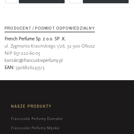
PRODUCENT / PODMIOT ODPOWIEDZIALNY
French Perfume Sp. z o.o. SP .K.
ul. Zygmunta Krasińskiego 1/26, 32-300 Olkusz
NIP 637-222-60-05
kontakt@francuskieperfumy.pl
EAN:
5906826243513
NASZE PRODUKTY
Francuskie Perfumy Damskie
Francuskie Perfumy Męskie