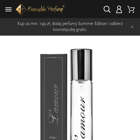
Kup za min. 199 zł, dodaj perfumy Summer Edition i odbierz
×
kosmetyczkę gratis.