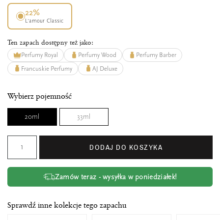
22%
L’amour Classic
Ten zapach dostępny też jako:
Perfumy Royal
Perfumy Wood
Perfumy Barber
Francuskie Perfumy
AJ Deluxe
Wybierz pojemność
20ml
33ml
DODAJ DO KOSZYKA
Zamów teraz - wysyłka w poniedziałek!
Sprawdź inne kolekcje tego zapachu