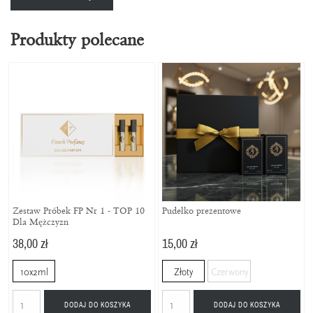
Produkty polecane
Zestaw Próbek FP Nr 1 - TOP 10
Pudełko prezentowe
Dla Mężczyzn
38,00 zł
15,00 zł
10x2ml
Złoty
Czerwony
DODAJ DO KOSZYKA
DODAJ DO KOSZYKA