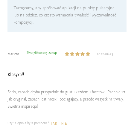
Zachęcamy, aby spróbować aplikacji na punkty pulsacyjne
lub na odzież, co często wzmacnia trwałość i wyczuwalność
kompozycji.
Zweryfikowany zakup
Marlena
2022-06-23
Klasyka!!
Serio, zapach chyba przypadnie do gustu kazdemu facetowi. Pachnie 1:1
jak oryginal, zapach jest meski, pociagajacy, a przede wszystkim trwaly.
Swietna inspiracja!
Czy ta opinia była pomocna?
TAK
NIE