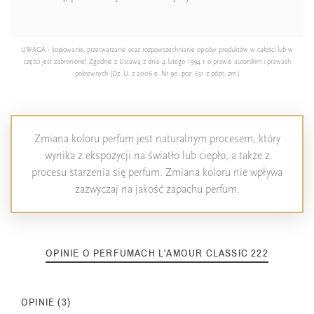
UWAGA - kopiowanie, przetwarzanie oraz rozpowszechnianie opisów produktów w całości lub w
części jest zabronione! Zgodnie z Ustawą z dnia 4 lutego 1994 r. o prawie autorskim i prawach
pokrewnych (Dz. U. z 2006 e. Nr 90, poz. 631 z późn. zm.)
Zmiana koloru perfum jest naturalnym procesem, który
wynika z ekspozycji na światło lub ciepło, a także z
procesu starzenia się perfum. Zmiana koloru nie wpływa
zazwyczaj na jakość zapachu perfum.
OPINIE O PERFUMACH L'AMOUR CLASSIC 222
OPINIE (3)