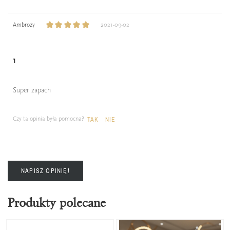
Ambroży
2021-09-02
1
Super zapach
Czy ta opinia była pomocna?
TAK
NIE
NAPISZ OPINIĘ!
Produkty polecane