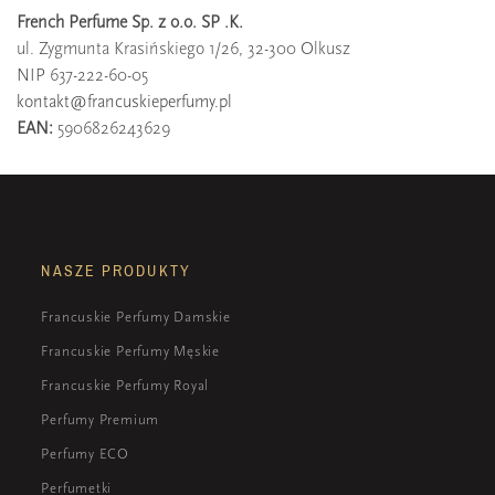
French Perfume Sp. z o.o. SP .K.
ul. Zygmunta Krasińskiego 1/26, 32-300 Olkusz
NIP 637-222-60-05
kontakt@francuskieperfumy.pl
EAN:
5906826243629
NASZE PRODUKTY
Francuskie Perfumy Damskie
Francuskie Perfumy Męskie
Francuskie Perfumy Royal
Perfumy Premium
Perfumy ECO
Perfumetki