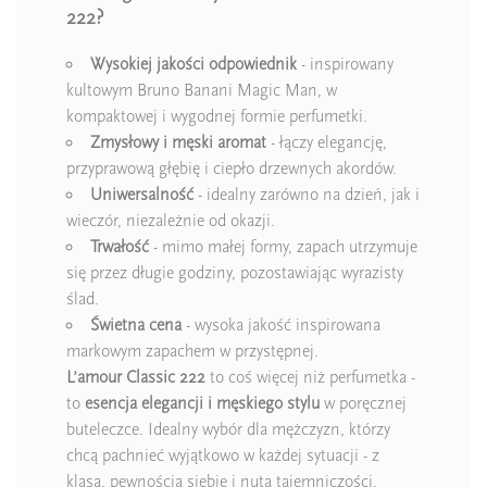
222?
Wysokiej jakości odpowiednik
- inspirowany
kultowym Bruno Banani Magic Man, w
kompaktowej i wygodnej formie perfumetki.
Zmysłowy i męski aromat
- łączy elegancję,
przyprawową głębię i ciepło drzewnych akordów.
Uniwersalność
- idealny zarówno na dzień, jak i
wieczór, niezależnie od okazji.
Trwałość
- mimo małej formy, zapach utrzymuje
się przez długie godziny, pozostawiając wyrazisty
ślad.
Świetna cena
- wysoka jakość inspirowana
markowym zapachem w przystępnej.
L’amour Classic 222
to coś więcej niż perfumetka -
to
esencja elegancji i męskiego stylu
w poręcznej
buteleczce. Idealny wybór dla mężczyzn, którzy
chcą pachnieć wyjątkowo w każdej sytuacji - z
klasą, pewnością siebie i nutą tajemniczości.