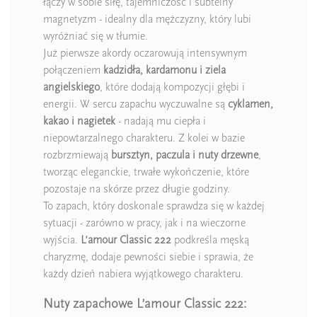
łączy w sobie siłę, tajemniczość i subtelny
magnetyzm - idealny dla mężczyzny, który lubi
wyróżniać się w tłumie.
Już pierwsze akordy oczarowują intensywnym
połączeniem
kadzidła, kardamonu i ziela
angielskiego
, które dodają kompozycji głębi i
energii. W sercu zapachu wyczuwalne są
cyklamen,
kakao i nagietek
- nadają mu ciepła i
niepowtarzalnego charakteru. Z kolei w bazie
rozbrzmiewają
bursztyn, paczula i nuty drzewne
,
tworząc eleganckie, trwałe wykończenie, które
pozostaje na skórze przez długie godziny.
To zapach, który doskonale sprawdza się w każdej
sytuacji - zarówno w pracy, jak i na wieczorne
wyjścia.
L’amour Classic 222
podkreśla męską
charyzmę, dodaje pewności siebie i sprawia, że
każdy dzień nabiera wyjątkowego charakteru.
Nuty zapachowe L’amour Classic 222: