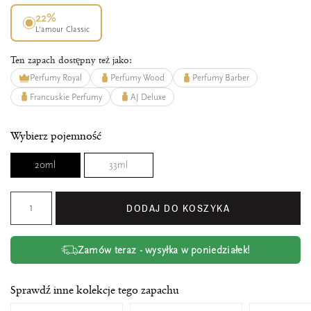
22%
L’amour Classic
Ten zapach dostępny też jako:
Perfumy Royal
Perfumy Wood
Perfumy Barber
Francuskie Perfumy
AJ Deluxe
Wybierz pojemność
20ml
33ml
DODAJ DO KOSZYKA
Zamów teraz - wysyłka w poniedziałek!
Sprawdź inne kolekcje tego zapachu