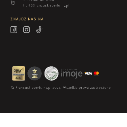
hurt@francuskieperfumy.pl
ZNAJDŹ NAS NA
© Francuskieperfumy.pl 2024. Wszelkie prawa zastrzeżone.