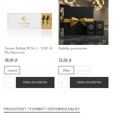
Zestaw Próbek FP Nr 1 - TOP 10
Pudełko prezentowe
Dla Mężczyzn
38,00 zł
15,00 zł
10x2ml
Złoty
Czerwony
DODAJ DO KOSZYKA
DODAJ DO KOSZYKA
PRODUCENT / PODMIOT ODPOWIEDZIALNY