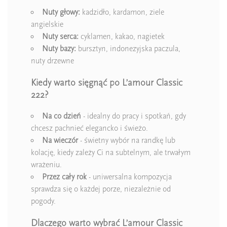
Nuty głowy:
kadzidło, kardamon, ziele
angielskie
Nuty serca:
cyklamen, kakao, nagietek
Nuty bazy:
bursztyn, indonezyjska paczula,
nuty drzewne
Kiedy warto sięgnąć po L’amour Classic
222?
Na co dzień
- idealny do pracy i spotkań, gdy
chcesz pachnieć elegancko i świeżo.
Na wieczór
- świetny wybór na randkę lub
kolację, kiedy zależy Ci na subtelnym, ale trwałym
wrażeniu.
Przez cały rok
- uniwersalna kompozycja
sprawdza się o każdej porze, niezależnie od
pogody.
Dlaczego warto wybrać L’amour Classic