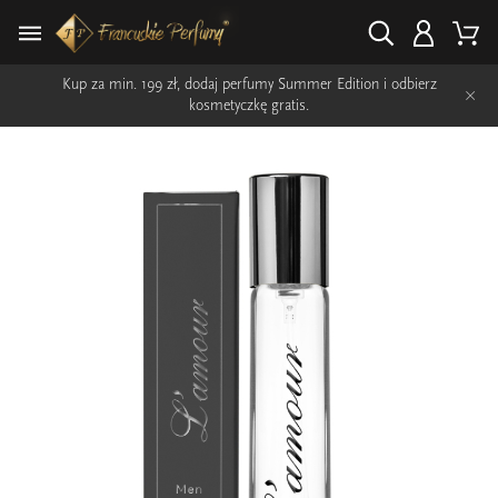
Kup za min. 199 zł, dodaj perfumy Summer Edition i odbierz
×
kosmetyczkę gratis.