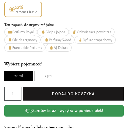
22%
L’amour Classic
Ten zapach dostępny też jako:
Perfumy Royal
Olejek jojoba
Odświeżacz powietrza
Olejek arganowy
Perfumy Wood
Dyfuzor zapachowy
Francuskie Perfumy
AJ Deluxe
Wybierz pojemność
20ml
33ml
DODAJ DO KOSZYKA
Zamów teraz - wysyłka w poniedziałek!
Sprawdź inne kolekcje tego zapachu