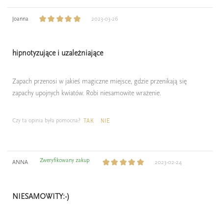
Joanna
2023-03-26
hipnotyzujące i uzależniające
Zapach przenosi w jakieś magiczne miejsce, gdzie przenikają się
zapachy upojnych kwiatów. Robi niesamowite wrażenie.
Czy ta opinia była pomocna?
TAK
NIE
Zweryfikowany zakup
ANNA
2023-02-24
NIESAMOWITY:-)