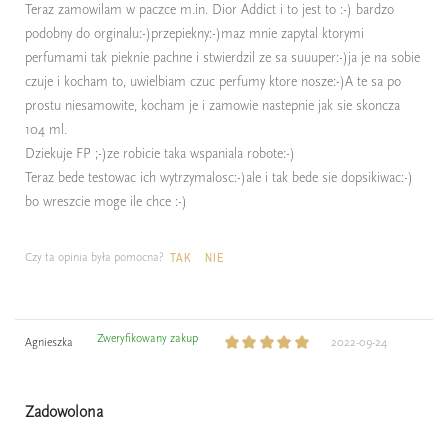
Teraz zamowilam w paczce m.in. Dior Addict i to jest to :-) bardzo
podobny do orginalu:-)przepiekny:-)maz mnie zapytal ktorymi
perfumami tak pieknie pachne i stwierdzil ze sa suuuper:-)ja je na sobie
czuje i kocham to, uwielbiam czuc perfumy ktore nosze:-)A te sa po
prostu niesamowite, kocham je i zamowie nastepnie jak sie skoncza
104 ml.
Dziekuje FP ;-)ze robicie taka wspaniala robote:-)
Teraz bede testowac ich wytrzymalosc:-)ale i tak bede sie dopsikiwac:-)
bo wreszcie moge ile chce :-)
Czy ta opinia była pomocna?
TAK
NIE
Zweryfikowany zakup
Agnieszka
2022-09-24
Zadowolona