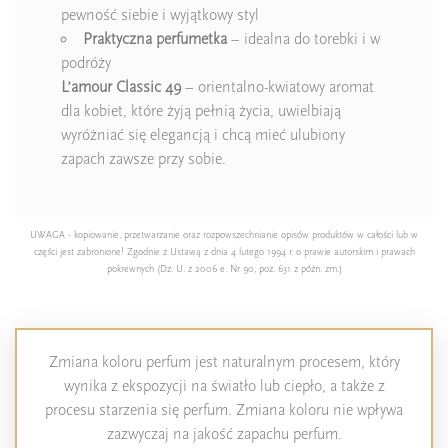
pewność siebie i wyjątkowy styl
Praktyczna perfumetka
– idealna do torebki i w
podróży
L’amour Classic 49
– orientalno-kwiatowy aromat
dla kobiet, które żyją pełnią życia, uwielbiają
wyróżniać się elegancją i chcą mieć ulubiony
zapach zawsze przy sobie.
UWAGA - kopiowanie, przetwarzanie oraz rozpowszechnianie opisów produktów w całości lub w
części jest zabronione! Zgodnie z Ustawą z dnia 4 lutego 1994 r. o prawie autorskim i prawach
pokrewnych (Dz. U. z 2006 e. Nr 90, poz. 631 z późn. zm.)
Zmiana koloru perfum jest naturalnym procesem, który
wynika z ekspozycji na światło lub ciepło, a także z
procesu starzenia się perfum. Zmiana koloru nie wpływa
zazwyczaj na jakość zapachu perfum.