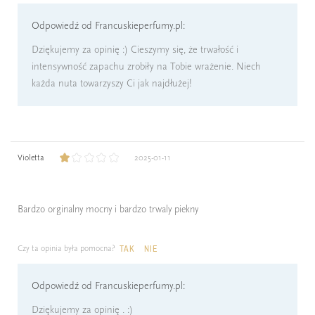
Odpowiedź od Francuskieperfumy.pl:
Dziękujemy za opinię :) Cieszymy się, że trwałość i
intensywność zapachu zrobiły na Tobie wrażenie. Niech
każda nuta towarzyszy Ci jak najdłużej!
Violetta
2025-01-11
Bardzo orginalny mocny i bardzo trwaly piekny
Czy ta opinia była pomocna?
TAK
NIE
Odpowiedź od Francuskieperfumy.pl:
Dziękujemy za opinię . :)