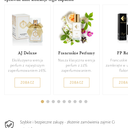
AJ Deluxe
Francuskie Perfumy
FP Ro
Ekskluzywna wersja
Nasza klasyczna wersja
Francuskie
perfum z najwyższym
perfum z 22%
zamknięte w 
zaperfumowaniem 26%.
zaperfumowaniem.
flakon
ZOBACZ
ZOBACZ
ZOB
Szybkie i bezpieczne zakupy - złożenie zamówienia zajmie Ci