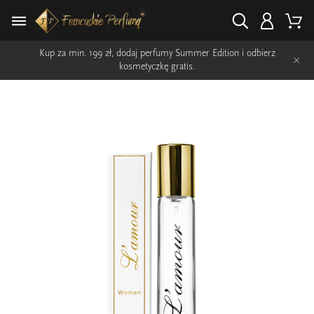
Kup za min. 199 zł, dodaj perfumy Summer Edition i odbierz
×
kosmetyczkę gratis.