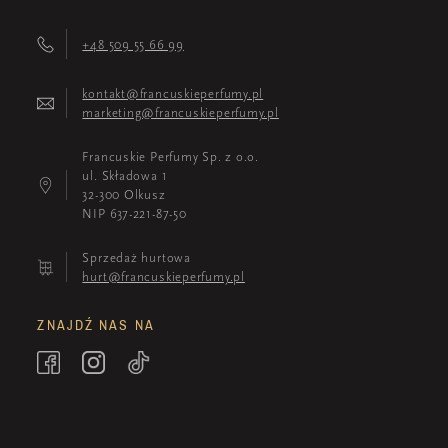
+48 509 55 66 99
kontakt@francuskieperfumy.pl
marketing@francuskieperfumy.pl
Francuskie Perfumy Sp. z o.o.
ul. Składowa 1
32-300 Olkusz
NIP 637-221-87-50
Sprzedaż hurtowa
hurt@francuskieperfumy.pl
ZNAJDŹ NAS NA