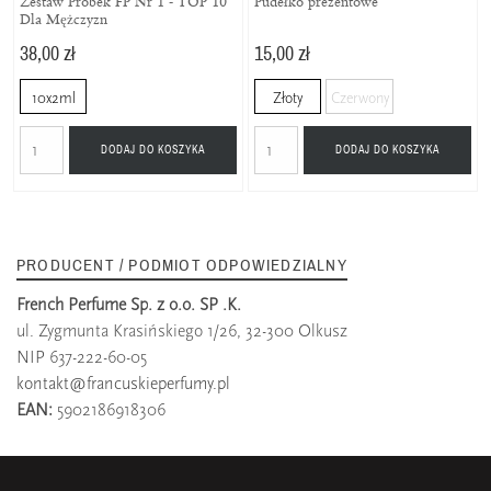
Zestaw Próbek FP Nr 1 - TOP 10
Pudełko prezentowe
Dla Mężczyzn
38,00 zł
15,00 zł
10x2ml
Złoty
Czerwony
DODAJ DO KOSZYKA
DODAJ DO KOSZYKA
PRODUCENT / PODMIOT ODPOWIEDZIALNY
French Perfume Sp. z o.o. SP .K.
ul. Zygmunta Krasińskiego 1/26, 32-300 Olkusz
NIP 637-222-60-05
kontakt@francuskieperfumy.pl
EAN:
5902186918306