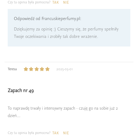
Czy ta opinia była pomocna?
TAK
NIE
Odpowiedź od Francuskieperfumy.pl:
Dziękujemy za opinię :) Cieszymy się, że perfumy spełniły
Twoje oczekiwania i zrobiły tak dobre wrażenie.
Teresa
2025-03-01
Zapach nr 49
To naprawdę trwały i intensywny zapach - czuję go na sobie już 2
dzień....
Czy ta opinia była pomocna?
TAK
NIE