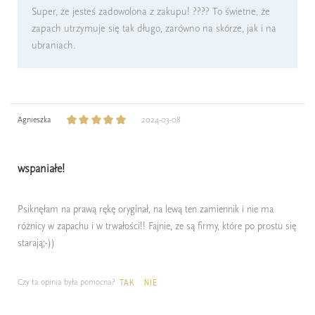
Super, że jesteś zadowolona z zakupu! ???? To świetne, że
zapach utrzymuje się tak długo, zarówno na skórze, jak i na
ubraniach.
Agnieszka
2024-03-08
wspaniałe!
Psiknęłam na prawą rękę oryginał, na lewą ten zamiennik i nie ma
różnicy w zapachu i w trwałości!! Fajnie, ze są firmy, które po prostu się
starają;-))
Czy ta opinia była pomocna?
TAK
NIE