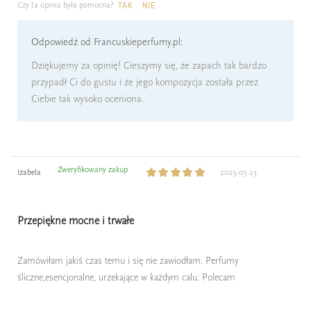
Czy ta opinia była pomocna?
TAK
NIE
Odpowiedź od Francuskieperfumy.pl:
Dziękujemy za opinię! Cieszymy się, że zapach tak bardzo
przypadł Ci do gustu i że jego kompozycja została przez
Ciebie tak wysoko oceniona.
Zweryfikowany zakup
Izabela
2025-05-23
Przepiękne mocne i trwałe
Zamówiłam jakiś czas temu i się nie zawiodłam. Perfumy
śliczne,esencjonalne, urzekające w każdym calu. Polecam