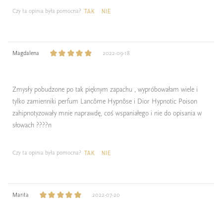
Czy ta opinia była pomocna?
TAK
NIE
Magdalena
2022-09-18
Zmysły pobudzone po tak pięknym zapachu , wypróbowałam wiele i
tylko zamienniki perfum Lancôme Hypnôse i Dior Hypnotic Poison
zahipnotyzowały mnie naprawdę, coś wspaniałego i nie do opisania w
słowach ????n
Czy ta opinia była pomocna?
TAK
NIE
Marita
2022-07-20