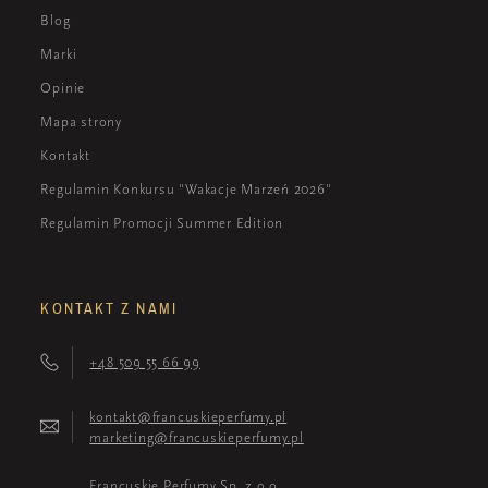
Blog
Marki
Opinie
Mapa strony
Kontakt
Regulamin Konkursu "Wakacje Marzeń 2026"
Regulamin Promocji Summer Edition
KONTAKT Z NAMI
+48 509 55 66 99
kontakt@francuskieperfumy.pl
marketing@francuskieperfumy.pl
Francuskie Perfumy Sp. z o.o.