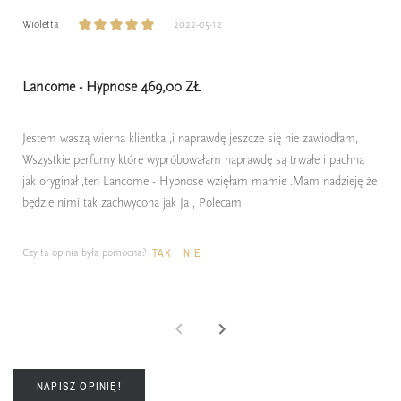
Wioletta
2022-05-12
Lancome - Hypnose 469,00 ZŁ
Jestem waszą wierna klientka ,i naprawdę jeszcze się nie zawiodłam,
Wszystkie perfumy które wypróbowałam naprawdę są trwałe i pachną
jak oryginał ,ten Lancome - Hypnose wzięłam mamie .Mam nadzieję że
będzie nimi tak zachwycona jak Ja , Polecam
Czy ta opinia była pomocna?
TAK
NIE
NAPISZ OPINIĘ!