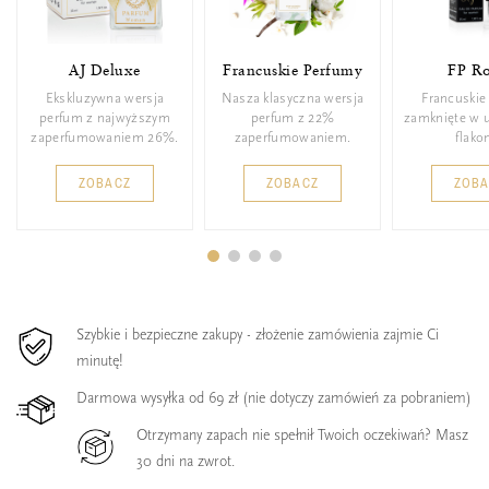
AJ Deluxe
Francuskie Perfumy
FP Ro
Ekskluzywna wersja
Nasza klasyczna wersja
Francuskie
perfum z najwyższym
perfum z 22%
zamknięte w 
zaperfumowaniem 26%.
zaperfumowaniem.
flakon
ZOBACZ
ZOBACZ
ZOB
Szybkie i bezpieczne zakupy - złożenie zamówienia zajmie Ci
minutę!
Darmowa wysyłka od 69 zł (nie dotyczy zamówień za pobraniem)
Otrzymany zapach nie spełnił Twoich oczekiwań? Masz
30 dni na zwrot.