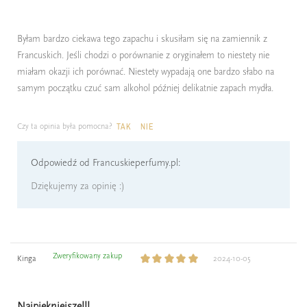
Byłam bardzo ciekawa tego zapachu i skusiłam się na zamiennik z
Francuskich. Jeśli chodzi o porównanie z oryginałem to niestety nie
miałam okazji ich porównać. Niestety wypadają one bardzo słabo na
samym początku czuć sam alkohol później delikatnie zapach mydła.
Czy ta opinia była pomocna?
TAK
NIE
Odpowiedź od Francuskieperfumy.pl:
Dziękujemy za opinię :)
Zweryfikowany zakup
Kinga
2024-10-05
Najpiękniejsze!!!