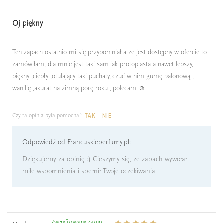
Oj piękny
Ten zapach ostatnio mi się przypomniał a że jest dostępny w ofercie to
zamówiłam, dla mnie jest taki sam jak protoplasta a nawet lepszy,
piękny ,ciepły ,otulający taki puchaty, czuć w nim gumę balonową ,
wanilię ,akurat na zimną porę roku , polecam ☺️
Czy ta opinia była pomocna?
TAK
NIE
Odpowiedź od Francuskieperfumy.pl:
Dziękujemy za opinię :) Cieszymy się, że zapach wywołał
miłe wspomnienia i spełnił Twoje oczekiwania.
Zweryfikowany zakup