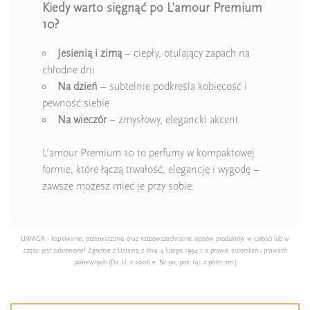
Kiedy warto sięgnąć po L'amour Premium
10?
Jesienią i zimą
– ciepły, otulający zapach na
chłodne dni
Na dzień
– subtelnie podkreśla kobiecość i
pewność siebie
Na wieczór
– zmysłowy, elegancki akcent
L'amour Premium 10 to perfumy w kompaktowej
formie, które łączą trwałość, elegancję i wygodę –
zawsze możesz mieć je przy sobie.
UWAGA - kopiowanie, przetwarzanie oraz rozpowszechnianie opisów produktów w całości lub w
części jest zabronione! Zgodnie z Ustawą z dnia 4 lutego 1994 r. o prawie autorskim i prawach
pokrewnych (Dz. U. z 2006 e. Nr 90, poz. 631 z późn. zm.)