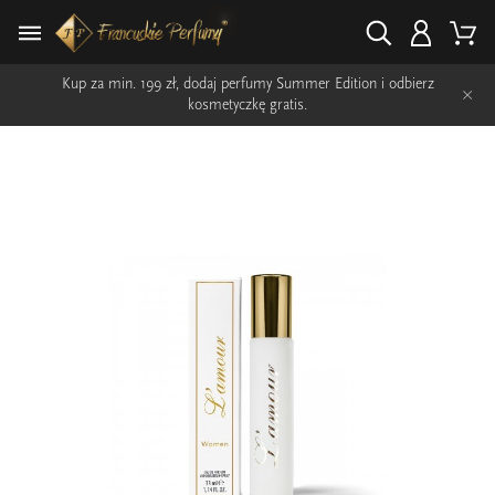
Kup za min. 199 zł, dodaj perfumy Summer Edition i odbierz
×
kosmetyczkę gratis.