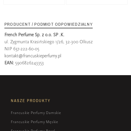
PRODUCENT / PODMIOT ODPOWIEDZIALNY
French Perfume Sp. z o.o. SP .K.
ul. Zygmunta Krasińskiego 1/26, 32-300 Olkusz
NIP 637-222-60-05
kontakt@francuskieperfumy.pl
EAN:
5906826243353
NASZE PRODUKTY
Francuskie Perfumy Damskie
Francuskie Perfumy Męskie
Francuskie Perfumy Royal