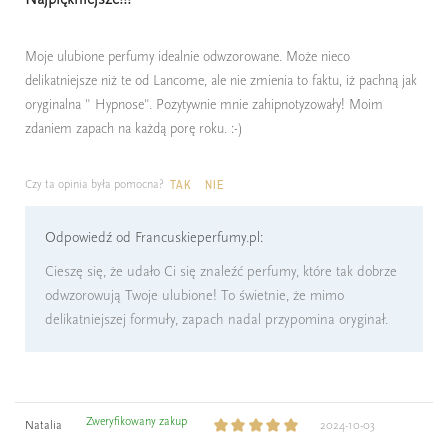
Moje ulubione perfumy idealnie odwzorowane. Może nieco
delikatniejsze niż te od Lancome, ale nie zmienia to faktu, iż pachną jak
oryginalna " Hypnose". Pozytywnie mnie zahipnotyzowały! Moim
zdaniem zapach na każdą porę roku. :-)
Czy ta opinia była pomocna?
TAK
NIE
Odpowiedź od Francuskieperfumy.pl:
Cieszę się, że udało Ci się znaleźć perfumy, które tak dobrze
odwzorowują Twoje ulubione! To świetnie, że mimo
delikatniejszej formuły, zapach nadal przypomina oryginał.
Zweryfikowany zakup
Natalia
2024-10-03