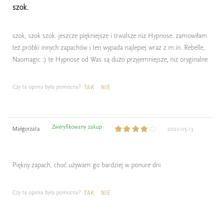
szok.
szok, szok szok. jeszcze piękniejsze i trwalsze niz Hypnose. zamowiłam
też próbki innych zapachów i ten wypada najlepiej wraz z m.in. Rebelle,
Naomagic :) te Hypnose od Was są dużo przyjemniejsze, niz oryginalne
Czy ta opinia była pomocna?
TAK
NIE
Zweryfikowany zakup
Małgorzata
2022-05-13
Piękny zapach, choć używam go bardziej w ponure dni
Czy ta opinia była pomocna?
TAK
NIE