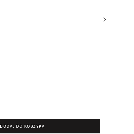
Adi
50
DODAJ DO KOSZYKA