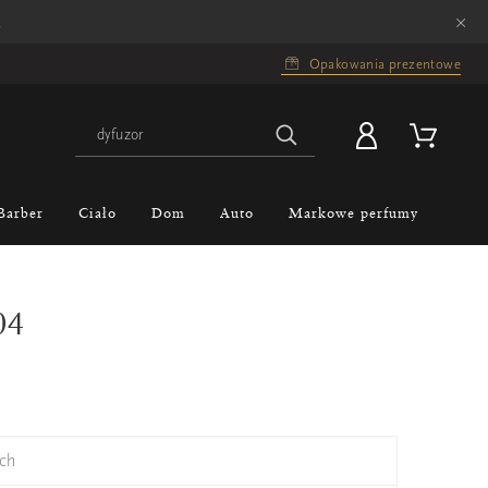
×
.
Opakowania prezentowe
Barber
Ciało
Dom
Auto
Markowe perfumy
04
ch