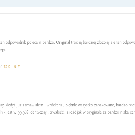
ten odpowodnik polecam bardzo. Oryginał trochę bardziej złożony ale ten odpowod
wego.
a?
TAK
NIE
my, kiedyś już zamawiałem i wróciłem , pięknie wszystko zapakowane, bardzo p
nik jest w 99,9% identyczny , trwałość, jakość jak w oryginale za bardzo niska ce