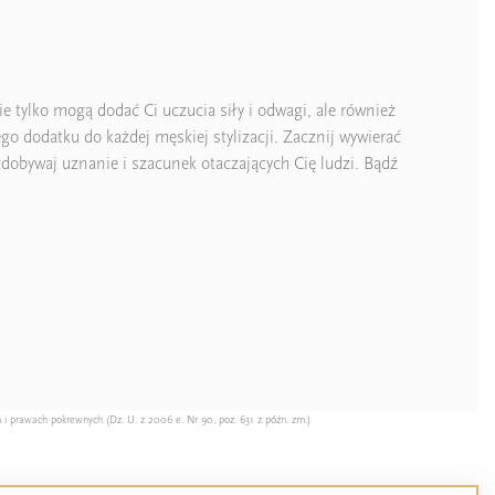
e tylko mogą dodać Ci uczucia siły i odwagi, ale również
go dodatku do każdej męskiej stylizacji. Zacznij wywierać
dobywaj uznanie i szacunek otaczających Cię ludzi. Bądź
 i prawach pokrewnych (Dz. U. z 2006 e. Nr 90, poz. 631 z późn. zm.)