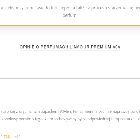
 z ekspozycji na światło lub ciepło, a także z procesu starzenia się 
perfum.
OPINIE O PERFUMACH L'AMOUR PREMIUM 404
 stało się z oryginalnym zapachem A'Men, ten zamiennik pachnie naprawdę bardz
j alkoholowy pomimo tego, że przechowywany był w odpowiedniej temperaturze i z
a?
TAK
NIE