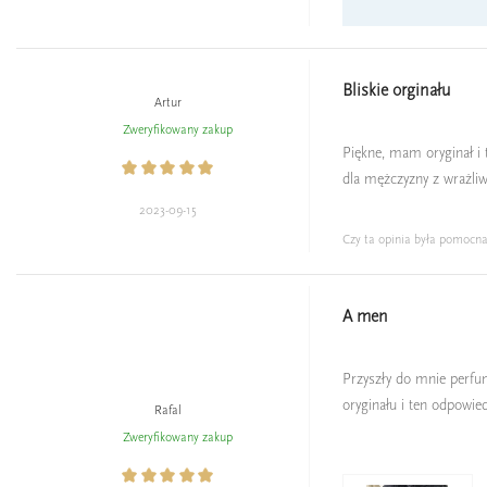
Bliskie orginału
Artur
Zweryfikowany zakup
Piękne, mam oryginał i 
dla mężczyzny z wrażli
2023-09-15
Czy ta opinia była pomocn
A men
Przyszły do mnie perfu
oryginału i ten odpowied
Rafal
Zweryfikowany zakup