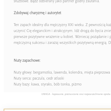
służbowe. Bądź odbierany jako partner godny zaufania.
Zdobywaj charyzmę i autorytet
Ten zapach idealny dla mężczyzny XXI wieku. Z pewnością ka
uczynić Cię eleganckim i atrakcyjnym. Idź drogą do bycia znie
pierwsze pozytywne wrażenie u kobiet. Wzniecaj pożądanie i 
mężczyzną sukcesu i zarażaj wszystkich pozytywną energią. Da
Nuty zapachowe:
Nuty głowy: bergamotka, lawenda, kolendra, mięta pieprzowa
Nuty serca: paczula, cedr atlaski
Nuty bazy: kawa, styraks, bób tonka, piżmo
UWAGA - kopiowanie, przetwarzanie oraz rozpowszechnianie opisów pro