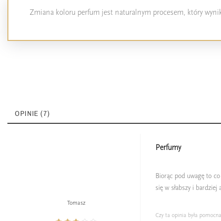
Zmiana koloru perfum jest naturalnym procesem, który wynika
OPINIE (7)
Perfumy
Biorąc pod uwagę to co
się w słabszy i bardzie
Tomasz
Czy ta opinia była pomocn