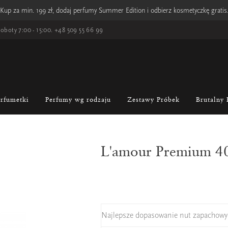
Kup za min. 199 zł, dodaj perfumy Summer Edition i odbierz kosmetyczkę gratis
oboty 7:00 - 15:00.
+48 509 55 66 99
erfumetki
Perfumy wg rodzaju
Zestawy Próbek
Brutalny 
L'amour Premium 4
Najlepsze dopasowanie nut zapachowy