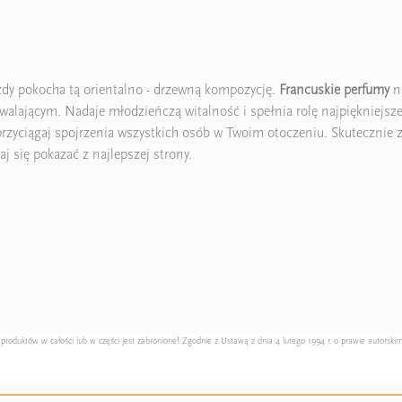
żdy pokocha tą orientalno - drzewną kompozycję.
Francuskie perfumy
ni
walającym. Nadaje młodzieńczą witalność i spełnia rolę najpiękniejsze
przyciągaj spojrzenia wszystkich osób w Twoim otoczeniu. Skutecznie z
j się pokazać z najlepszej strony.
duktów w całości lub w części jest zabronione! Zgodnie z Ustawą z dnia 4 lutego 1994 r. o prawie autorskim