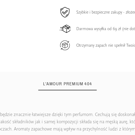
Szybkie i bezpieczne zakupy - złoż
Darmowa wysyłka od 69 zł (nie do
Otrzymany zapach nie spełnił Twoi
L'AMOUR PREMIUM 404
będzie znacznie łatwiejsze dzięki tym perfumom. Cechują się doskona
ość składników jak i samej kompozycji składa się na męską aurę, któr
oczach. Aromaty zapachowe mają wpływ na przychylność ludzi z którymi