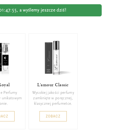
01:47:54
, a wyślemy jeszcze dziś!
Royal
L'amour Classic
ie Perfumy
Wysokiej jakości perfumy
w unikatowym
zamknięte w poręcznej,
konie.
klasycznej perfumetce.
BACZ
ZOBACZ