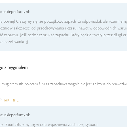
cuskieperfumy.pl:
ą opinię! Cieszymy się, że początkowo zapach Ci odpowiadał, ale rozumiemy,
óżnić w zależności od przechowywania i czasu, nawet w odpowiednich waru
ć zapachu. Jeśli będziesz szukać zapachu, który będzie trwały przez długi c
je oczekiwania. ;)
o z oryginałem
 muglerem nie polecam ! Nuta zapachowa wogole nie jest zbliżona do prawdzi
a?
TAK
NIE
cuskieperfumy.pl:
e. Skontaktujemy się w celu wyjaśnienia zaistniałej sytuacji.