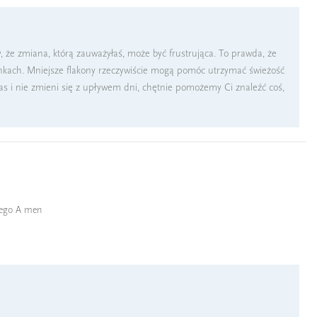
 że zmiana, którą zauważyłaś, może być frustrująca. To prawda, że
nkach. Mniejsze flakony rzeczywiście mogą pomóc utrzymać świeżość
zas i nie zmieni się z upływem dni, chętnie pomożemy Ci znaleźć coś,
wego A men