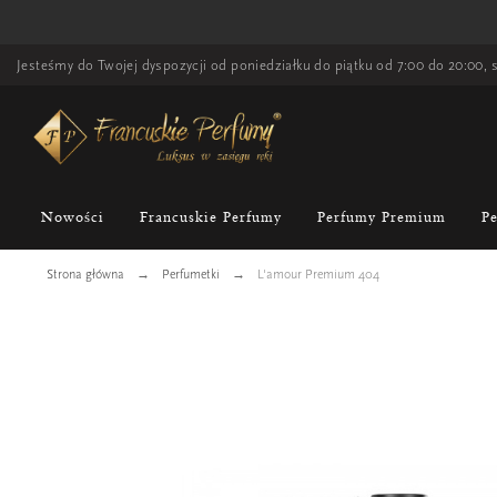
Jesteśmy do Twojej dyspozycji od poniedziałku do piątku od 7:00 do 20:00, s
Nowości
Francuskie Perfumy
Perfumy Premium
P
Strona główna
Perfumetki
L'amour Premium 404