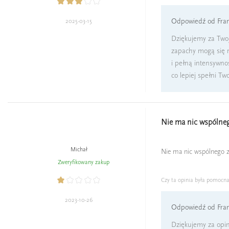
Odpowiedź od Fran
2025-03-15
Dziękujemy za Twoj
zapachy mogą się r
i pełną intensywnoś
co lepiej spełni Two
Nie ma nic wspólneg
Michał
Nie ma nic wspólnego z
Zweryfikowany zakup
Czy ta opinia była pomocn
2023-10-26
Odpowiedź od Fran
Dziękujemy za opini