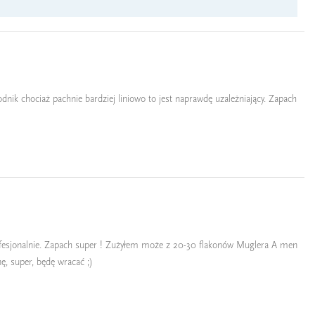
nik chociaż pachnie bardziej liniowo to jest naprawdę uzależniający. Zapach
rofesjonalnie. Zapach super ! Zużyłem może z 20-30 flakonów Muglera A men
nę, super, będę wracać ;)