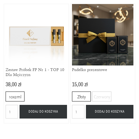
Zestaw Próbek FP Nr 1 - TOP 10
Pudełko prezentowe
Dla Mężczyzn
38,00 zł
15,00 zł
10x2ml
Złoty
Czerwony
DODAJ DO KOSZYKA
DODAJ DO KOSZYKA