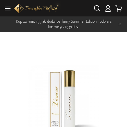
Kup za min. 199 zł, dodaj perfumy Summer Edition i odbierz
×
kosmetyczkę gratis.