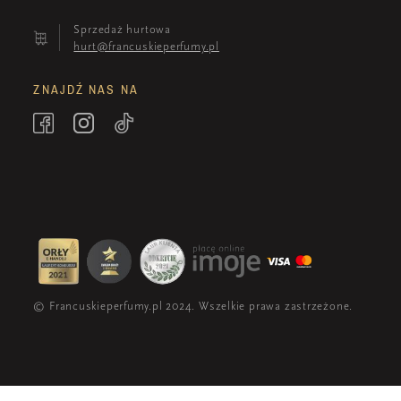
Sprzedaż hurtowa
hurt@francuskieperfumy.pl
ZNAJDŹ NAS NA
© Francuskieperfumy.pl 2024. Wszelkie prawa zastrzeżone.