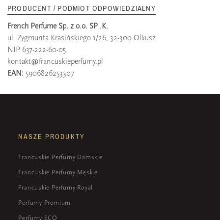
PRODUCENT / PODMIOT ODPOWIEDZIALNY
French Perfume Sp. z o.o. SP .K.
ul. Zygmunta Krasińskiego 1/26, 32-300 Olkusz
NIP 637-222-60-05
kontakt@francuskieperfumy.pl
EAN:
5906826253307
NASZE PRODUKTY
Francuskie Perfumy Damskie
Francuskie Perfumy Męskie
Francuskie Perfumy Royal
Perfumy Premium
Perfumy ECO