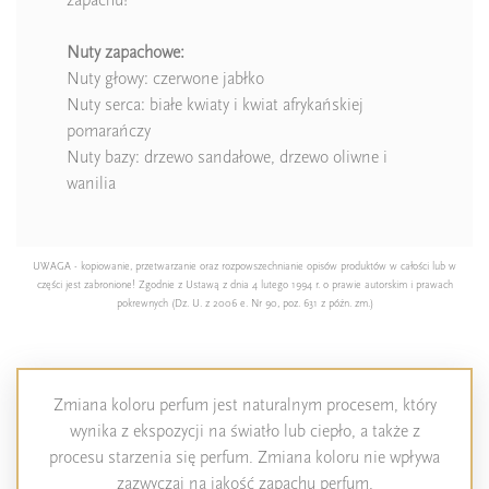
Nuty zapachowe:
Nuty głowy: czerwone jabłko
Nuty serca: białe kwiaty i kwiat afrykańskiej
pomarańczy
Nuty bazy: drzewo sandałowe, drzewo oliwne i
wanilia
UWAGA - kopiowanie, przetwarzanie oraz rozpowszechnianie opisów produktów w całości lub w
części jest zabronione! Zgodnie z Ustawą z dnia 4 lutego 1994 r. o prawie autorskim i prawach
pokrewnych (Dz. U. z 2006 e. Nr 90, poz. 631 z późn. zm.)
Zmiana koloru perfum jest naturalnym procesem, który
wynika z ekspozycji na światło lub ciepło, a także z
procesu starzenia się perfum. Zmiana koloru nie wpływa
zazwyczaj na jakość zapachu perfum.