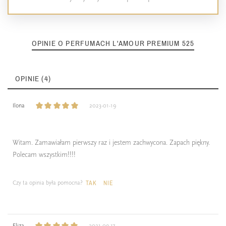
OPINIE O PERFUMACH L'AMOUR PREMIUM 525
OPINIE (4)
Ilona
2023-01-19
Witam. Zamawiałam pierwszy raz i jestem zachwycona. Zapach piękny.
Polecam wszystkim!!!!
Czy ta opinia była pomocna?
TAK
NIE
Eliza
2021-09-17