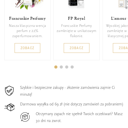
Francuskie Perfumy
FP Royal
L'amour 
Nasza klasyczna wersja
Francuskie Perfumy
Wysokiej jako
perfum z 22%
zamknięte w unikatowym
zamknięte w 
zaperfumowaniem.
flakonie.
klasycznej p
ZOBACZ
ZOBACZ
ZOB
Szybkie i bezpieczne zakupy - złożenie zamówienia zajmie Ci
minutę!
Darmowa wysyłka od 69 zł (nie dotyczy zamówień za pobraniem)
Otrzymany zapach nie spełnił Twoich oczekiwań? Masz
30 dni na zwrot.