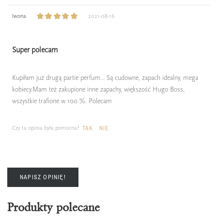
Iwona
2021-08-16
Super polecam
Kupiłam już drugą partie perfum... Są cudowne, zapach idealny, mega
kobiecy.Mam też zakupione inne zapachy, większość Hugo Boss,
wszystkie trafione w 100 %. Polecam
Czy ta opinia była pomocna?
TAK
NIE
NAPISZ OPINIĘ!
Produkty polecane