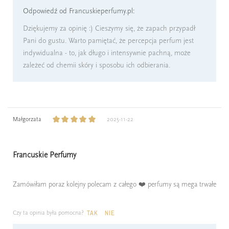
Odpowiedź od Francuskieperfumy.pl:
Dziękujemy za opinię :) Cieszymy się, że zapach przypadł
Pani do gustu. Warto pamiętać, że percepcja perfum jest
indywidualna - to, jak długo i intensywnie pachną, może
zależeć od chemii skóry i sposobu ich odbierania.
Małgorzata
2025-11-22
Francuskie Perfumy
Zamówiłam poraz kolejny polecam z całego ❤️ perfumy są mega trwałe
Czy ta opinia była pomocna?
TAK
NIE