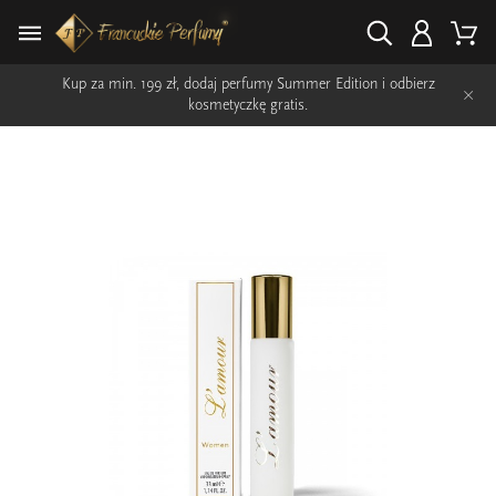
Kup za min. 199 zł, dodaj perfumy Summer Edition i odbierz
×
kosmetyczkę gratis.