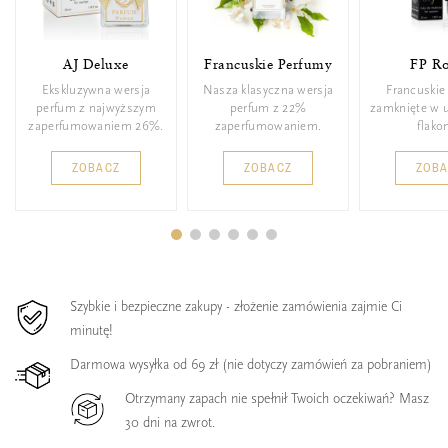
AJ Deluxe
Francuskie Perfumy
FP Ro
Ekskluzywna wersja
Nasza klasyczna wersja
Francuskie
perfum z najwyższym
perfum z 22%
zamknięte w 
zaperfumowaniem 26%.
zaperfumowaniem.
flakon
ZOBACZ
ZOBACZ
ZOB
Szybkie i bezpieczne zakupy - złożenie zamówienia zajmie Ci
minutę!
Darmowa wysyłka od 69 zł (nie dotyczy zamówień za pobraniem)
Otrzymany zapach nie spełnił Twoich oczekiwań? Masz
30 dni na zwrot.