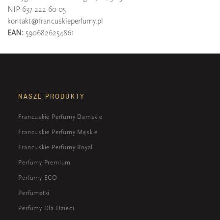
NIP 637-222-60-05
kontakt@francuskieperfumy.pl
EAN:
5906826254861
NASZE PRODUKTY
Francuskie Perfumy Damskie
Francuskie Perfumy Męskie
Francuskie Perfumy Royal
Perfumy Premium
Perfumy ECO
Perfumetki
Perfumy Dla Dzieci