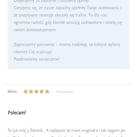
Dziękujemy za zaufanie i cudowną opinię!
Cieszymy się, że nasze zapachy spełniły Twoje oczekiwania i
że pozytywne recenzje okazały się trafne. To dla nas
ogromna radość, gdy klientki wracają zadowolone i dzielą się
swoim doświadczeniem.
Zapraszamy ponownie – mamy nadzieję, że kolejne wybory
również Cię oczarują!
Pozdrawiamy serdecznie!
Marta
2025-02-24
Polecam!
To już mój 3 flakonik . A najlepsze że mam oryginał a i tak sięgam po