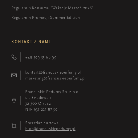
Regulamin Konkursu "Wakacje Marzeń 2026"
Regulamin Promocji Summer Edition
KONTAKT Z NAMI
+48 509 55 66 99
kontakt@francuskieperfumy.pl
marketing@francuskieperfumy.pl
Francuskie Perfumy Sp. z o.o.
ul. Składowa 1
32-300 Olkusz
NIP 637-221-87-50
Sprzedaż hurtowa
hurt@francuskieperfumy.pl