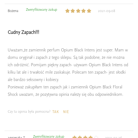
Zweryfikowany zakup
Bożena
2021-09-08
Cudny Zapach!!!
Uważam,że zamiennik perfum Opium Black Intens jest super. Mam w
domu oryginał i zapach z tego sklepu. Są tak podobne, że nie można
ich odróżnić. Pomijam piękny zapach- używam Opium Black Intens od
kilku lat ale i trwałość mile zaskakuje. Polecam ten zapach- jest słodki
ale bardzo seksowny i kobiecy.
Ponieważ zakupiłam ten zapach jak i zamiennik Opium Black Floral
Shock uważam, że pozytywna opinia należy się obu odpowiednikom.
Czy ta opinia była pomocna?
TAK
NIE
Zweryfikowany zakup
agnieszka T.
2021-02-26