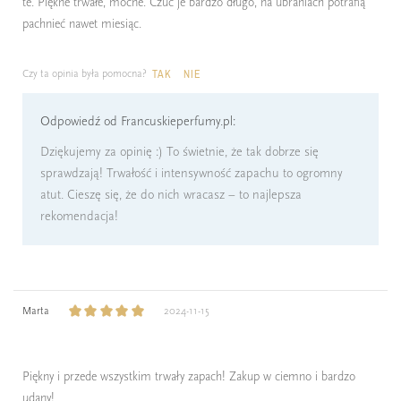
te. Piękne trwałe, mocne. Czuć je bardzo długo, na ubraniach potrafią
pachnieć nawet miesiąc.
Czy ta opinia była pomocna?
TAK
NIE
Odpowiedź od Francuskieperfumy.pl:
Dziękujemy za opinię :) To świetnie, że tak dobrze się
sprawdzają! Trwałość i intensywność zapachu to ogromny
atut. Cieszę się, że do nich wracasz – to najlepsza
rekomendacja!
Marta
2024-11-15
Piękny i przede wszystkim trwały zapach! Zakup w ciemno i bardzo
udany!