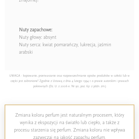
Nuty zapachowe:
Nuty głowy: absynt
Nuty serca: kwiat pomarańczy, lukrecja, jaśmin
arabski
UWAGA - kopiowanie, przetwarzanie oraz rozpowszechnianie opisów produktów w całości lub w
części jest zabronione! Zgodnie z Ustawą z dnia 4 lutego 1994 r. o prawie autorskim i prawach
pokrewnych (Dz. U. z 2006 e. Nr 90, poz. 631 z późn. zm.)
Zmiana koloru perfum jest naturalnym procesem, który
wynika z ekspozycji na światło lub ciepło, a także z
procesu starzenia się perfum. Zmiana koloru nie wpływa
zazwyczaj na jakość zapachu perfum.