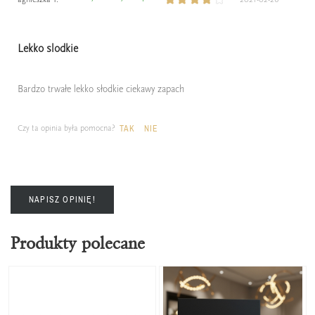
Lekko slodkie
Bardzo trwałe lekko słodkie ciekawy zapach
Czy ta opinia była pomocna?
TAK
NIE
NAPISZ OPINIĘ!
Produkty polecane