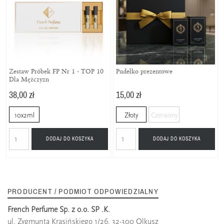
Zestaw Próbek FP Nr 1 - TOP 10
Pudełko prezentowe
Dla Mężczyzn
38,00 zł
15,00 zł
10x2ml
Złoty
Czerwony
DODAJ DO KOSZYKA
DODAJ DO KOSZYKA
PRODUCENT / PODMIOT ODPOWIEDZIALNY
French Perfume Sp. z o.o. SP .K.
ul. Zygmunta Krasińskiego 1/26, 32-300 Olkusz