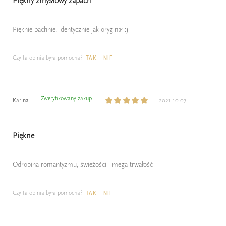
Piękny zmysłowy zapach
Pięknie pachnie, identycznie jak oryginał :)
Czy ta opinia była pomocna?
TAK
NIE
Zweryfikowany zakup
Karina
2021-10-07
Piękne
Odrobina romantyzmu, świeżości i mega trwałość
Czy ta opinia była pomocna?
TAK
NIE