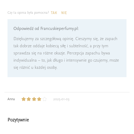
Czy ta opinia była pomocna?
TAK
NIE
Odpowiedź od Francuskieperfumy.pl:
Dziękujemy za szczegółową opinię. Cieszymy się, że zapach
tak dobrze oddaje kobiecą siłę i subtelność, a przy tym
sprawdza się na różne okazje. Percepcja zapachu bywa
indywidualna – to, jak długo i intensywnie go czujemy, może
się różnić u każdej osoby.
Anna
2025-01-03
Pozytywnie