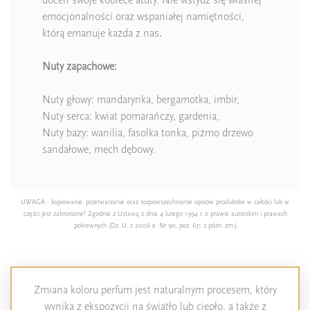
emocjonalności oraz wspaniałej namiętności,
którą emanuje każda z nas
.
Nuty zapachowe:
Nuty głowy: mandarynka, bergamotka, imbir,
Nuty serca: kwiat pomarańczy, gardenia,
Nuty bazy: wanilia, fasolka tonka, piżmo drzewo
sandałowe, mech dębowy.
UWAGA - kopiowanie, przetwarzanie oraz rozpowszechnianie opisów produktów w całości lub w
części jest zabronione! Zgodnie z Ustawą z dnia 4 lutego 1994 r. o prawie autorskim i prawach
pokrewnych (Dz. U. z 2006 e. Nr 90, poz. 631 z późn. zm.)
Zmiana koloru perfum jest naturalnym procesem, który
wynika z ekspozycji na światło lub ciepło, a także z