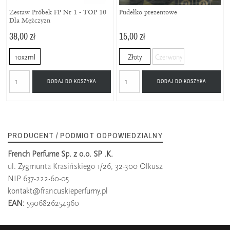
Zestaw Próbek FP Nr 1 - TOP 10
Pudełko prezentowe
Dla Mężczyzn
38,00 zł
15,00 zł
10x2ml
Złoty
Czerwony
DODAJ DO KOSZYKA
DODAJ DO KOSZYKA
PRODUCENT / PODMIOT ODPOWIEDZIALNY
French Perfume Sp. z o.o. SP .K.
ul. Zygmunta Krasińskiego 1/26, 32-300 Olkusz
NIP 637-222-60-05
kontakt@francuskieperfumy.pl
EAN:
5906826254960