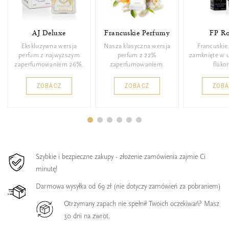
AJ Deluxe
Francuskie Perfumy
FP Ro
Ekskluzywna wersja
Nasza klasyczna wersja
Francuskie
perfum z najwyższym
perfum z 22%
zamknięte w 
zaperfumowaniem 26%.
zaperfumowaniem.
flakon
ZOBACZ
ZOBACZ
ZOB
Szybkie i bezpieczne zakupy - złożenie zamówienia zajmie Ci
minutę!
Darmowa wysyłka od 69 zł (nie dotyczy zamówień za pobraniem)
Otrzymany zapach nie spełnił Twoich oczekiwań? Masz
30 dni na zwrot.