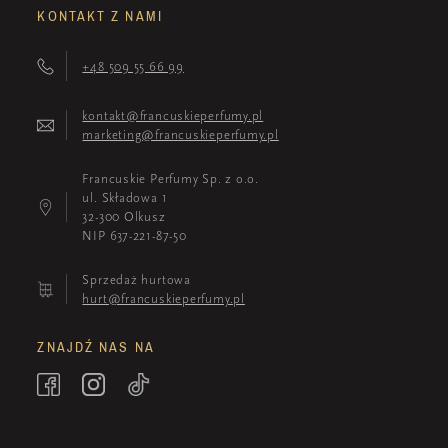
KONTAKT Z NAMI
+48 509 55 66 99
kontakt@francuskieperfumy.pl
marketing@francuskieperfumy.pl
Francuskie Perfumy Sp. z o.o.
ul. Składowa 1
32-300 Olkusz
NIP 637-221-87-50
Sprzedaż hurtowa
hurt@francuskieperfumy.pl
ZNAJDŹ NAS NA