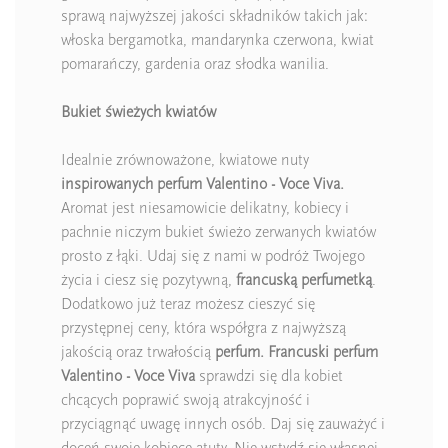
sprawą najwyższej jakości składników takich jak:
włoska bergamotka, mandarynka czerwona, kwiat
pomarańczy, gardenia oraz słodka wanilia.
Bukiet świeżych kwiatów
Idealnie zrównoważone, kwiatowe nuty
inspirowanych perfum Valentino - Voce Viva.
Aromat jest niesamowicie delikatny, kobiecy i
pachnie niczym bukiet świeżo zerwanych kwiatów
prosto z łąki. Udaj się z nami w podróż Twojego
życia i ciesz się pozytywną,
francuską perfumetką
.
Dodatkowo już teraz możesz cieszyć się
przystępnej ceny, która współgra z najwyższą
jakością oraz trwałością
perfum. Francuski perfum
Valentino - Voce Viva
sprawdzi się dla kobiet
chcących poprawić swoją atrakcyjność i
przyciągnąć uwagę innych osób. Daj się zauważyć i
doceń swoje kobiece atuty. Nie wstydź się własnej