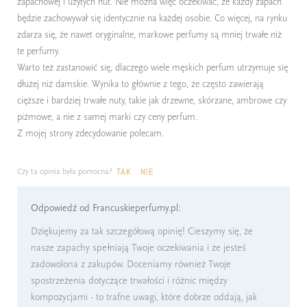
zapachowej i użytych nut. Nie można więc oczekiwać, że każdy zapach
będzie zachowywał się identycznie na każdej osobie. Co więcej, na rynku
zdarza się, że nawet oryginalne, markowe perfumy są mniej trwałe niż
te perfumy.
Warto też zastanowić się, dlaczego wiele męskich perfum utrzymuje się
dłużej niż damskie. Wynika to głównie z tego, że często zawierają
cięższe i bardziej trwałe nuty, takie jak drzewne, skórzane, ambrowe czy
piżmowe, a nie z samej marki czy ceny perfum.
Z mojej strony zdecydowanie polecam.
Czy ta opinia była pomocna?
TAK
NIE
Odpowiedź od Francuskieperfumy.pl:
Dziękujemy za tak szczegółową opinię! Cieszymy się, że
nasze zapachy spełniają Twoje oczekiwania i że jesteś
zadowolona z zakupów. Doceniamy również Twoje
spostrzeżenia dotyczące trwałości i różnic między
kompozycjami - to trafne uwagi, które dobrze oddają, jak