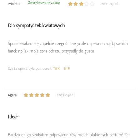
Zweryfikowany zakup
Wioletta
2021-07-26
Dla sympatyczek kwiatowych
Spodziewałam się zupełnie czegoś innego ale napewno znajdą swoich
fanek np jak moja cora odrazu przypadly do gustu
Czy ta opinia była pomocna?
TAK
NIE
Agata
2021-05-18
Ideał
Bardzo długo szukałam odpowiedników moich ulubionych perfum! Te