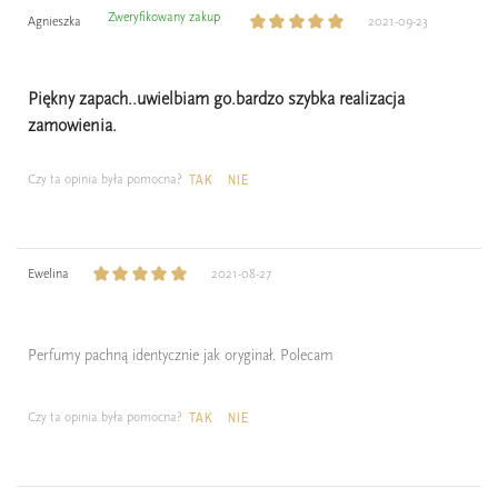
Zweryfikowany zakup
Agnieszka
2021-09-23
Piękny zapach..uwielbiam go.bardzo szybka realizacja
zamowienia.
Czy ta opinia była pomocna?
TAK
NIE
Ewelina
2021-08-27
Perfumy pachną identycznie jak oryginał. Polecam
Czy ta opinia była pomocna?
TAK
NIE