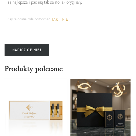
są najlepsze i pachną tak samo jak oryginały.
Czy ta opinia była pomocna?
TAK
NIE
NAPISZ OPINIĘ!
Produkty polecane