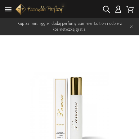
Kup za min. 199 zł, dodaj perfumy Summer Edition i odbierz
×
kosmetyczkę gratis.