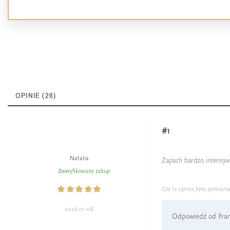
OPINIE (26)
#1
Natalia
Zapach bardzo intensywn
Zweryfikowany zakup
Czy ta opinia była pomocn
2026-01-08
Odpowiedź od Fran