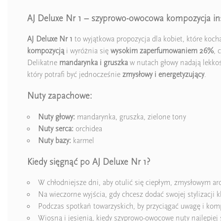
AJ Deluxe Nr 1 – szyprowo-owocowa kompozycja 
AJ Deluxe Nr 1
to wyjątkowa propozycja dla kobiet, które koch
kompozycją
i wyróżnia się
wysokim zaperfumowaniem 26%
, 
Delikatne
mandarynka i gruszka
w nutach głowy nadają lekkoś
który potrafi być jednocześnie
zmysłowy i energetyzujący
.
Nuty zapachowe:
Nuty głowy:
mandarynka, gruszka, zielone tony
Nuty serca:
orchidea
Nuty bazy:
karmel
Kiedy sięgnąć po AJ Deluxe Nr 1?
W chłodniejsze dni, aby otulić się ciepłym, zmysłowym 
Na wieczorne wyjścia, gdy chcesz dodać swojej stylizacji k
Podczas spotkań towarzyskich, by przyciągać uwagę i ko
Wiosną i jesienią, kiedy szyprowo-owocowe nuty najlepiej s