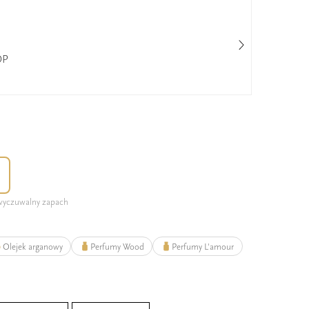
DP
Jea
Pow
 wyczuwalny zapach
Olejek arganowy
Perfumy Wood
Perfumy L'amour