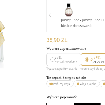
Jimmy Choo - Jimmy Choo E
Idealne dopasowanie
38,90 ZŁ
Wybierz zaperfumowanie
22%
26%
Francuskie Perfumy
AJ Deluxe
Wyższe zaperfumowanie - mocniejszy i dłużej
Ten zapach dostępny też jako:
Perfumy Royal
Olejek jojoba
Wybierz pojemność