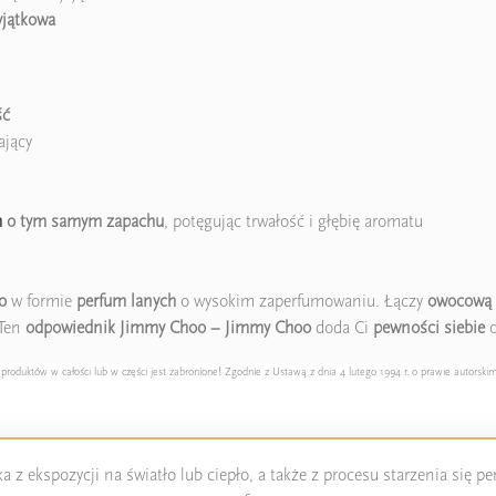
yjątkowa
ść
ający
i
m
o tym samym zapachu
, potęgując trwałość i głębię aromatu
o
w formie
perfum lanych
o wysokim zaperfumowaniu. Łączy
owocową 
 Ten
odpowiednik Jimmy Choo – Jimmy Choo
doda Ci
pewności siebie
o
duktów w całości lub w części jest zabronione! Zgodnie z Ustawą z dnia 4 lutego 1994 r. o prawie autorskim
 z ekspozycji na światło lub ciepło, a także z procesu starzenia się 