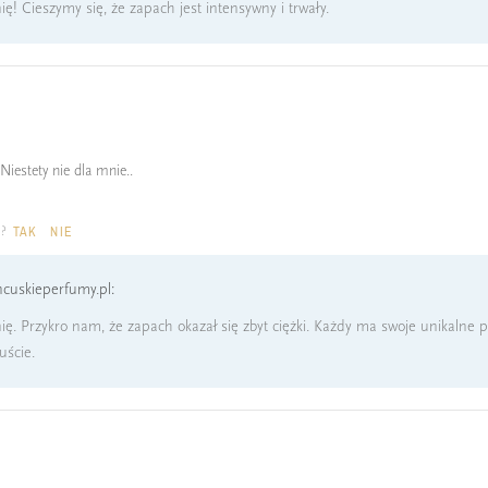
ę! Cieszymy się, że zapach jest intensywny i trwały.
Niestety nie dla mnie..
a?
TAK
NIE
cuskieperfumy.pl:
ę. Przykro nam, że zapach okazał się zbyt ciężki. Każdy ma swoje unikalne p
uście.