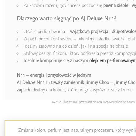
Za każdym razem, gdy chcesz poczuć się
pewna siebie i w
Dlaczego warto sięgnąć po AJ Deluxe Nr 1?
26% zaperfumowania –
wyjątkowa projekcja i długotrwało
Zapach pełen kontrastów – pikantny i słodki, świeży i otul
Idealny zarówno na co dzień, jak i na specjalne okazje
Stylowy design flakonu, który podkreśla prestiż kompozycj
Idealnie komponuje się z naszym
olejkiem perfumowany
Nr 1 – energia i zmysłowość w jednym
AJ Deluxe Nr 1
to
trwały zamiennik Jimmy Choo – Jimmy Cho
zapach
idealny dla kobiet, które pragną wyróżnić się z tłumu.
UWAGA - kopiowanie, przetwarzanie oraz rozpowszechnianie opisów pro
Zmiana koloru perfum jest naturalnym procesem, który wynika