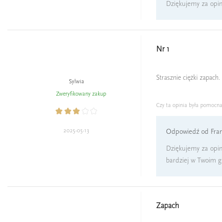
Dziękujemy za opini
Nr 1
Strasznie ciężki zapach. 
Sylwia
Zweryfikowany zakup
Czy ta opinia była pomocn
2025-05-13
Odpowiedź od Fran
Dziękujemy za opini
bardziej w Twoim g
Zapach