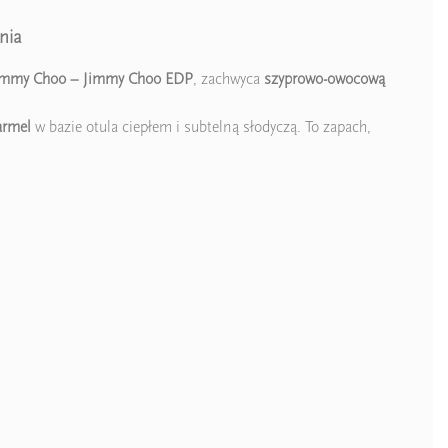
nia
immy Choo – Jimmy Choo EDP
, zachwyca
szyprowo-owocową
armel
w bazie otula ciepłem i subtelną słodyczą. To zapach,