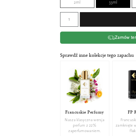
2ml
33ml
Zamów tera
Sprawdź inne kolekcje tego zapachu
Francuskie Perfumy
FP 
Nasza klasyczna wersja
Francusk
perfum z 22%
zamknięte 
zaperfumowaniem.
fla