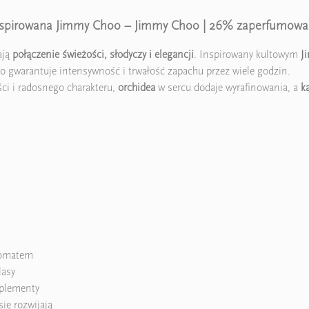
inspirowana Jimmy Choo – Jimmy Choo | 26% zaperfumowa
ają
połączenie świeżości, słodyczy i elegancji
. Inspirowany kultowym
J
co gwarantuje intensywność i trwałość zapachu przez wiele godzin.
ci i radosnego charakteru,
orchidea
w sercu dodaje wyrafinowania, a
k
aromatem
lasy
mplementy
ię rozwijają