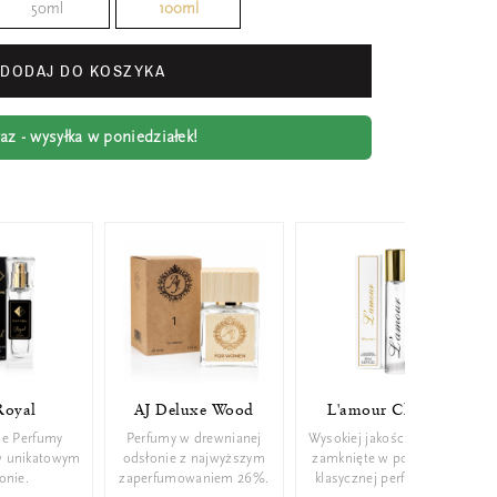
50ml
100ml
DODAJ DO KOSZYKA
z - wysyłka w poniedziałek!
Royal
AJ Deluxe Wood
L'amour Classic
ie Perfumy
Perfumy w drewnianej
Wysokiej jakości perfumy
w unikatowym
odsłonie z najwyższym
zamknięte w poręcznej,
konie.
zaperfumowaniem 26%.
klasycznej perfumetce.