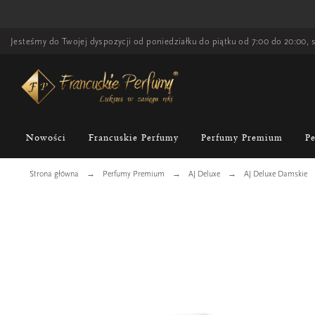
Jesteśmy do Twojej dyspozycji od poniedziałku do piątku od 7:00 do 20:00, s
Nowości
Francuskie Perfumy
Perfumy Premium
P
Strona główna
Perfumy Premium
AJ Deluxe
AJ Deluxe Damskie