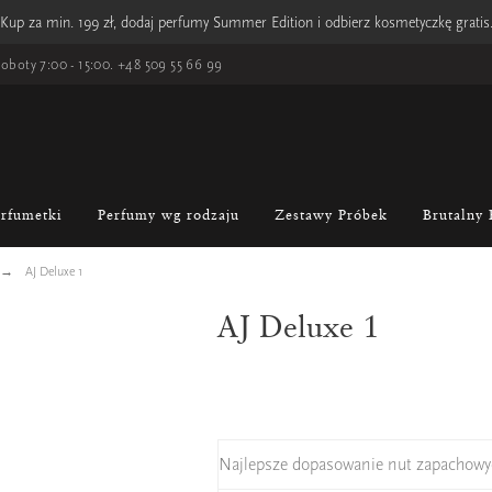
Kup za min. 199 zł, dodaj perfumy Summer Edition i odbierz kosmetyczkę gratis
oboty 7:00 - 15:00.
+48 509 55 66 99
erfumetki
Perfumy wg rodzaju
Zestawy Próbek
Brutalny 
AJ Deluxe 1
AJ Deluxe 1
Najlepsze dopasowanie nut zapachowy