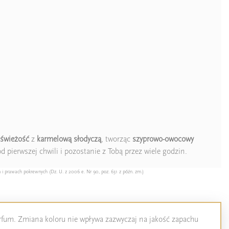
świeżość
z
karmelową słodyczą
, tworząc
szyprowo-owocowy
d pierwszej chwili i pozostanie z Tobą przez wiele godzin.
 i prawach pokrewnych (Dz. U. z 2006 e. Nr 90, poz. 631 z późn. zm.)
perfum. Zmiana koloru nie wpływa zazwyczaj na jakość zapachu