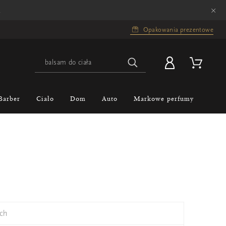
×
.
Opakowania prezentowe
Barber
Ciało
Dom
Auto
Markowe perfumy
ch