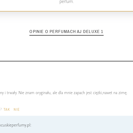
perfum.
OPINIE O PERFUMACH AJ DELUXE 1
y i trwały. Nie znam oryginału, ale dla mnie zapach jest ciężki,nawet na zimę.
a?
TAK
NIE
cuskieperfumy.pl: