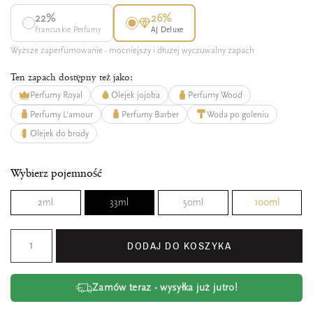
22%
26%
Francuskie Perfumy
AJ Deluxe
Wyższe zaperfumowanie - mocniejszy i dłużej wyczuwalny zapach
Ten zapach dostępny też jako:
Perfumy Royal
Olejek jojoba
Perfumy Wood
Perfumy L'amour
Perfumy Barber
Woda po goleniu
Olejek do brody
Wybierz pojemność
2ml
33ml
50ml
100ml
DODAJ DO KOSZYKA
Zamów teraz - wysyłka już jutro!