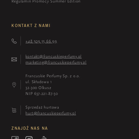
Regulamin Promocji Summer Edition
KONTAKT Z NAMI
+48 509 55 66 99
kontakt@francuskieperfumy.pl
marketing@francuskieperfumy.pl
Francuskie Perfumy Sp. z o.o.
ul. Składowa 1
32-300 Olkusz
NIP 637-221-87-50
Sprzedaż hurtowa
hurt@francuskieperfumy.pl
ZNAJDŹ NAS NA