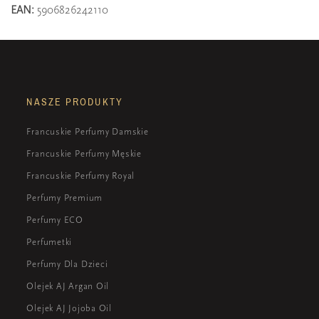
EAN:
5906826242110
NASZE PRODUKTY
Francuskie Perfumy Damskie
Francuskie Perfumy Męskie
Francuskie Perfumy Royal
Perfumy Premium
Perfumy ECO
Perfumetki
Perfumy Dla Dzieci
Olejek AJ Argan Oil
Olejek AJ Jojoba Oil