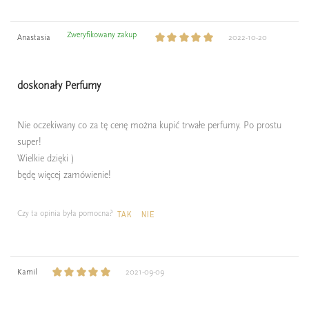
Zweryfikowany zakup
Anastasia
2022-10-20
doskonały Perfumy
Nie oczekiwany co za tę cenę można kupić trwałe perfumy. Po prostu
super!
Wielkie dzięki )
będę więcej zamówienie!
Czy ta opinia była pomocna?
TAK
NIE
Kamil
2021-09-09