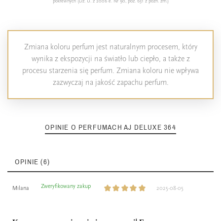
pokrewnych (Dz. U. z 2006 e. Nr 90, poz. 631 z późn. zm.)
Zmiana koloru perfum jest naturalnym procesem, który
wynika z ekspozycji na światło lub ciepło, a także z
procesu starzenia się perfum. Zmiana koloru nie wpływa
zazwyczaj na jakość zapachu perfum.
OPINIE O PERFUMACH AJ DELUXE 364
OPINIE (6)
Zweryfikowany zakup
Milana
2025-08-05