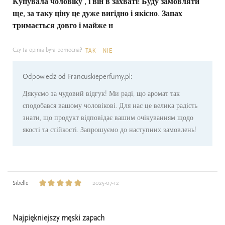
Купувала чоловіку , і він в захваті! Буду замовляти
ще, за таку ціну це дуже вигідно і якісно. Запах
тримається довго і майже н
Czy ta opinia była pomocna?
TAK
NIE
Odpowiedź od Francuskieperfumy.pl:
Дякуємо за чудовий відгук! Ми раді, що аромат так
сподобався вашому чоловікові. Для нас це велика радість
знати, що продукт відповідає вашим очікуванням щодо
якості та стійкості. Запрошуємо до наступних замовлень!
Sibelle
2025-07-12
Najpiękniejszy męski zapach