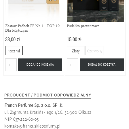
Zestaw Próbek FP Nr 1 - TOP 10
Pudełko prezentowe
Dla Mężczyzn
38,00 zł
15,00 zł
10x2ml
Złoty
Czerwony
DODAJ DO KOSZYKA
DODAJ DO KOSZYKA
PRODUCENT / PODMIOT ODPOWIEDZIALNY
French Perfume Sp. z o.o. SP .K.
ul. Zygmunta Krasińskiego 1/26, 32-300 Olkusz
NIP 637-222-60-05
kontakt@francuskieperfumy.pl