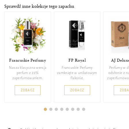
Sprawdź inne kolekcje tego zapachu
Francuskie Perfumy
FP Royal
AJ Delux
Nasza klasyczna wersja
Francuskie Perfumy
Perfumy w d
perfum z 22%
zamknięte w unikatowym
odsłonie z 
zaperfumowaniem.
flakonie.
zaperfumowa
ZOBACZ
ZOBACZ
ZOB