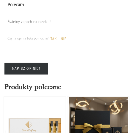
Polecam
Świetny zapach na randki !
Czy ta opinia była pomocna?
TAK
NIE
NAPISZ OPINIĘ!
Produkty polecane