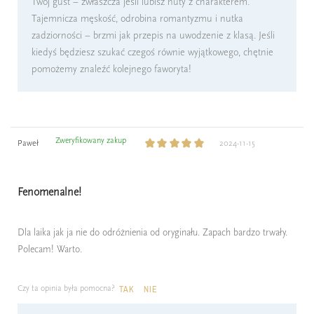
Twój gust – zwłaszcza jeśli lubisz nuty z charakterem.
Tajemnicza męskość, odrobina romantyzmu i nutka
zadziorności – brzmi jak przepis na uwodzenie z klasą. Jeśli
kiedyś będziesz szukać czegoś równie wyjątkowego, chętnie
pomożemy znaleźć kolejnego faworyta!
Zweryfikowany zakup
Paweł
2024-11-15
Fenomenalne!
Dla laika jak ja nie do odróżnienia od oryginału. Zapach bardzo trwały.
Polecam! Warto.
Czy ta opinia była pomocna?
TAK
NIE