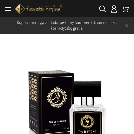
Kup za min. 199 zł, dodaj perfumy Summer Edition i odbierz
×
kosmetyczkę gratis.