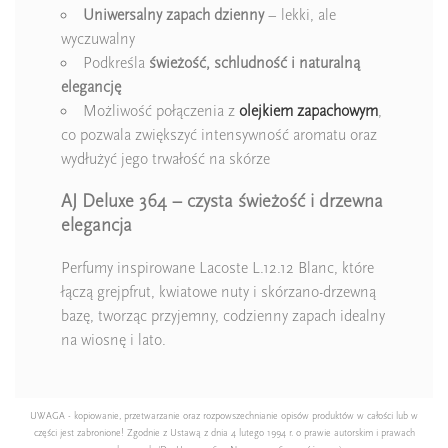
Uniwersalny zapach dzienny
– lekki, ale
wyczuwalny
Podkreśla
świeżość, schludność i naturalną
elegancję
Możliwość połączenia z
olejkiem zapachowym
,
co pozwala zwiększyć intensywność aromatu oraz
wydłużyć jego trwałość na skórze
AJ Deluxe 364 – czysta świeżość i drzewna
elegancja
Perfumy inspirowane Lacoste L.12.12 Blanc, które
łączą grejpfrut, kwiatowe nuty i skórzano-drzewną
bazę, tworząc przyjemny, codzienny zapach idealny
na wiosnę i lato.
UWAGA - kopiowanie, przetwarzanie oraz rozpowszechnianie opisów produktów w całości lub w
części jest zabronione! Zgodnie z Ustawą z dnia 4 lutego 1994 r. o prawie autorskim i prawach