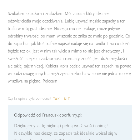
Szukałam szukałam i znalazłam. Mój zapach który idealnie
odzwierciedla moje oczekiwania. Lubię używać męskie zapachy a ten
trafia w mój gust idealnie. Niczego mu nie brakuje, może jedynie
odrobiny trwałości bo mam wrażenie że znika ze mnie po godzinie. Co
do zapachu - jak ktoś trafnie napisał nadaje się na randki. I na co dzień
będzie też ok. Jest w nim tak wiele a mimo to nie jest chaotyczny , i
świeżość i ciepło, i zadziorność i romantyczność. Jest dużo męskości
ale takiej tajemniczej. Kobieta która będzie używać ten zapach na pewno
wzbudzi uwagę innych a mężczyzna rozkocha w sobie nie jedna kobietę
wrażliwa na piękno. Polecam
Czy ta opinia była pomocna?
TAK
NIE
Odpowiedź od Francuskieperfumy.pl:
Dziękujemy za tę piękną i pełną wrażliwości opinię!
Niezwykle nas cieszy, że zapach tak idealnie wpisał się w