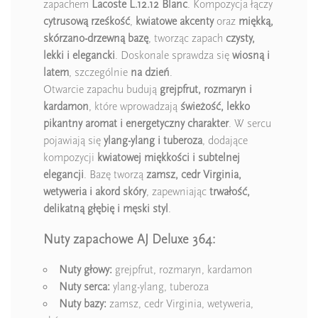
zapachem
Lacoste L.12.12 Blanc
. Kompozycja łączy
cytrusową rześkość
,
kwiatowe akcenty
oraz
miękką,
skórzano-drzewną bazę
, tworząc zapach
czysty,
lekki i elegancki
. Doskonale sprawdza się
wiosną i
latem
, szczególnie
na dzień
.
Otwarcie zapachu budują
grejpfrut, rozmaryn i
kardamon
, które wprowadzają
świeżość, lekko
pikantny aromat i energetyczny charakter
. W sercu
pojawiają się
ylang-ylang i tuberoza
, dodające
kompozycji
kwiatowej miękkości i subtelnej
elegancji
. Bazę tworzą
zamsz, cedr Virginia,
wetyweria i akord skóry
, zapewniając
trwałość,
delikatną głębię i męski styl
.
Nuty zapachowe AJ Deluxe 364:
Nuty głowy:
grejpfrut, rozmaryn, kardamon
Nuty serca:
ylang-ylang, tuberoza
Nuty bazy:
zamsz, cedr Virginia, wetyweria,