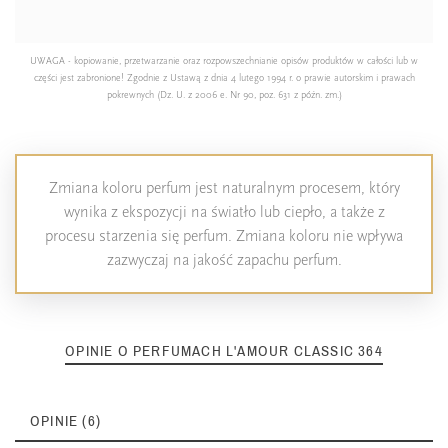
UWAGA - kopiowanie, przetwarzanie oraz rozpowszechnianie opisów produktów w całości lub w
części jest zabronione! Zgodnie z Ustawą z dnia 4 lutego 1994 r. o prawie autorskim i prawach
pokrewnych (Dz. U. z 2006 e. Nr 90, poz. 631 z późn. zm.)
Zmiana koloru perfum jest naturalnym procesem, który
wynika z ekspozycji na światło lub ciepło, a także z
procesu starzenia się perfum. Zmiana koloru nie wpływa
zazwyczaj na jakość zapachu perfum.
OPINIE O PERFUMACH L'AMOUR CLASSIC 364
OPINIE (6)