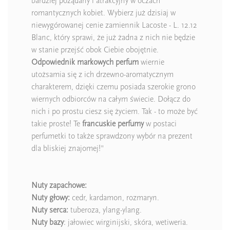
bardziej pożądany i atrakcyjny w oczach
romantycznych kobiet. Wybierz już dzisiaj w
niewygórowanej cenie zamiennik Lacoste - L. 12.12
Blanc, który sprawi, że już żadna z nich nie będzie
w stanie przejść obok Ciebie obojętnie.
Odpowiednik markowych perfum
wiernie
utożsamia się z ich drzewno-aromatycznym
charakterem, dzięki czemu posiada szerokie grono
wiernych odbiorców na całym świecie. Dołącz do
nich i po prostu ciesz się życiem. Tak - to może być
takie proste! Te
francuskie perfumy
w postaci
perfumetki to także sprawdzony wybór na prezent
dla bliskiej znajomej!"
Nuty zapachowe:
Nuty głowy:
cedr, kardamon, rozmaryn.
Nuty serca:
tuberoza, ylang-ylang.
Nuty bazy
: jałowiec wirginijski, skóra, wetiweria.