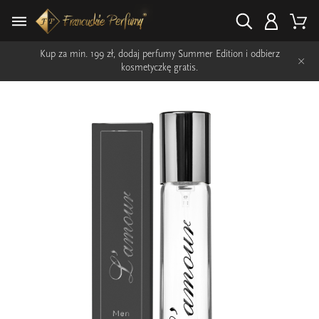
Kup za min. 199 zł, dodaj perfumy Summer Edition i odbierz
×
kosmetyczkę gratis.