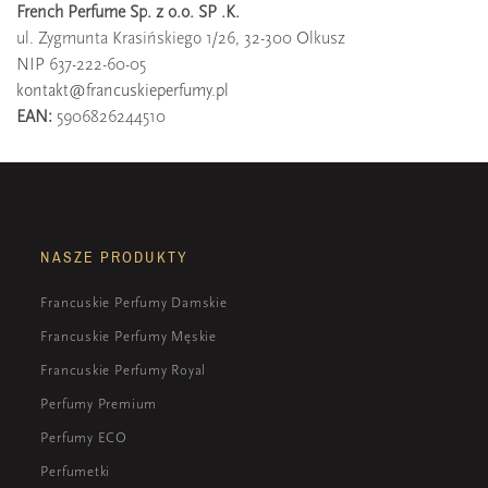
French Perfume Sp. z o.o. SP .K.
ul. Zygmunta Krasińskiego 1/26, 32-300 Olkusz
NIP 637-222-60-05
kontakt@francuskieperfumy.pl
EAN:
5906826244510
NASZE PRODUKTY
Francuskie Perfumy Damskie
Francuskie Perfumy Męskie
Francuskie Perfumy Royal
Perfumy Premium
Perfumy ECO
Perfumetki