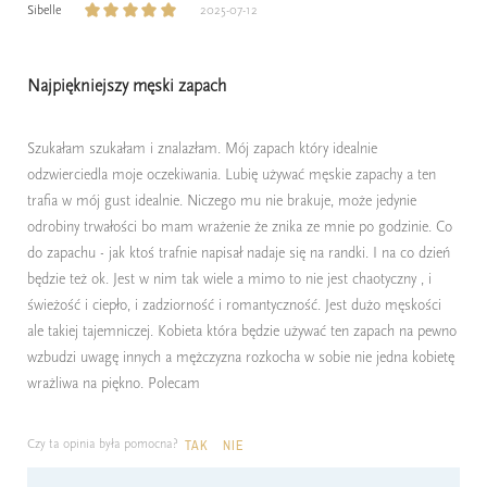
Sibelle
2025-07-12
Najpiękniejszy męski zapach
Szukałam szukałam i znalazłam. Mój zapach który idealnie
odzwierciedla moje oczekiwania. Lubię używać męskie zapachy a ten
trafia w mój gust idealnie. Niczego mu nie brakuje, może jedynie
odrobiny trwałości bo mam wrażenie że znika ze mnie po godzinie. Co
do zapachu - jak ktoś trafnie napisał nadaje się na randki. I na co dzień
będzie też ok. Jest w nim tak wiele a mimo to nie jest chaotyczny , i
świeżość i ciepło, i zadziorność i romantyczność. Jest dużo męskości
ale takiej tajemniczej. Kobieta która będzie używać ten zapach na pewno
wzbudzi uwagę innych a mężczyzna rozkocha w sobie nie jedna kobietę
wrażliwa na piękno. Polecam
Czy ta opinia była pomocna?
TAK
NIE