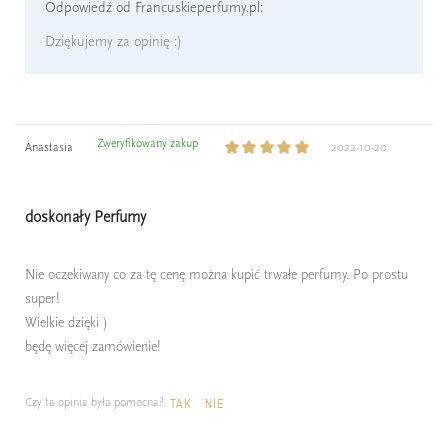
Odpowiedź od Francuskieperfumy.pl:
Dziękujemy za opinię :)
Zweryfikowany zakup
Anastasia
2022-10-20
doskonały Perfumy
Nie oczekiwany co za tę cenę można kupić trwałe perfumy. Po prostu
super!
Wielkie dzięki )
będę więcej zamówienie!
Czy ta opinia była pomocna?
TAK
NIE