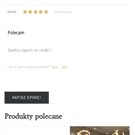
Kamil
2021-09-09
Polecam
Świetny zapach na randki !
Czy ta opinia była pomocna?
TAK
NIE
NAPISZ OPINIĘ!
Produkty polecane