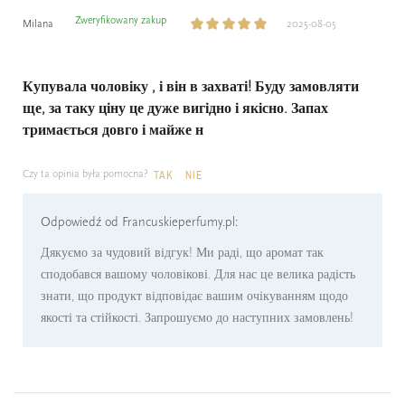
Zweryfikowany zakup
Milana
2025-08-05
Купувала чоловіку , і він в захваті! Буду замовляти
ще, за таку ціну це дуже вигідно і якісно. Запах
тримається довго і майже н
Czy ta opinia była pomocna?
TAK
NIE
Odpowiedź od Francuskieperfumy.pl:
Дякуємо за чудовий відгук! Ми раді, що аромат так
сподобався вашому чоловікові. Для нас це велика радість
знати, що продукт відповідає вашим очікуванням щодо
якості та стійкості. Запрошуємо до наступних замовлень!