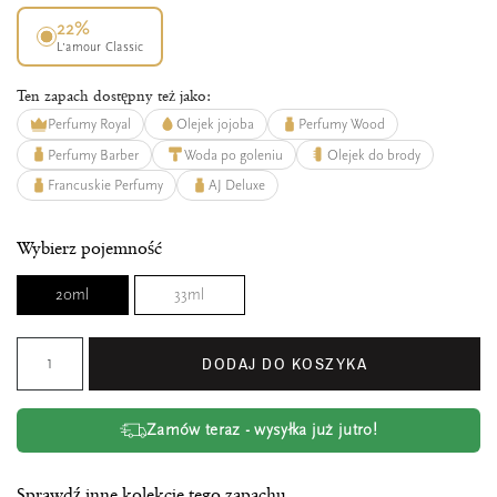
22%
L’amour Classic
Ten zapach dostępny też jako:
Perfumy Royal
Olejek jojoba
Perfumy Wood
Perfumy Barber
Woda po goleniu
Olejek do brody
Francuskie Perfumy
AJ Deluxe
Wybierz pojemność
20ml
33ml
DODAJ DO KOSZYKA
Zamów teraz - wysyłka już jutro!
Sprawdź inne kolekcje tego zapachu