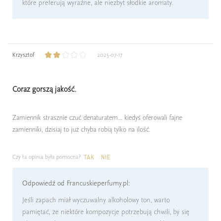
które preferują wyraźne, ale niezbyt słodkie aromaty.
Krzysztof
2025-07-17
Coraz gorszą jakość.
Zamiennik strasznie czuć denaturatem... kiedyś oferowali fajne
zamienniki, dzisiaj to już chyba robią tylko na ilość.
Czy ta opinia była pomocna?
TAK
NIE
Odpowiedź od Francuskieperfumy.pl:
Jeśli zapach miał wyczuwalny alkoholowy ton, warto
pamiętać, że niektóre kompozycje potrzebują chwili, by się