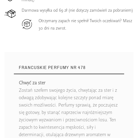
Darmowa wysyłka od 69 zł (nie dotyczy zamówień za pobraniem)
Otrzymany zapach nie spełnił Twoich oczekiwań? Masz
30 dni na zwrot.
FRANCUSKIE PERFUMY NR 478
Chwyć za ster
Zostań szefem swojego życia, chwytając za ster i z
odwagą zdobywając kolejne szczyty ponad miarę
swoich możliwości. Perfumy sprawią, że poczujesz
się gotowy, by stanąć naprzeciw najróżniejszym
życiowym wyzwaniom i przeciwnościom losu. Ten
zapach to kwintesencja męskości, siły i
determinacji, otulająca drzewnym aromatem w