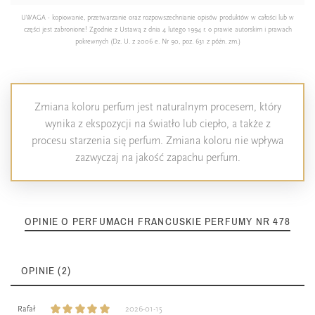
UWAGA - kopiowanie, przetwarzanie oraz rozpowszechnianie opisów produktów w całości lub w
części jest zabronione! Zgodnie z Ustawą z dnia 4 lutego 1994 r. o prawie autorskim i prawach
pokrewnych (Dz. U. z 2006 e. Nr 90, poz. 631 z późn. zm.)
Zmiana koloru perfum jest naturalnym procesem, który
wynika z ekspozycji na światło lub ciepło, a także z
procesu starzenia się perfum. Zmiana koloru nie wpływa
zazwyczaj na jakość zapachu perfum.
OPINIE O PERFUMACH FRANCUSKIE PERFUMY NR 478
OPINIE (2)
Rafał
2026-01-15