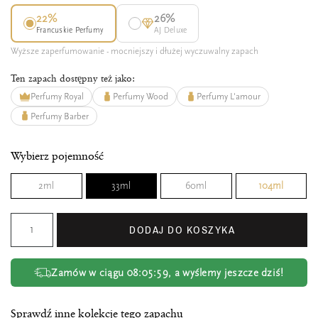
22%
26%
Francuskie Perfumy
AJ Deluxe
Wyższe zaperfumowanie - mocniejszy i dłużej wyczuwalny zapach
Ten zapach dostępny też jako:
Perfumy Royal
Perfumy Wood
Perfumy L'amour
Perfumy Barber
Wybierz pojemność
2ml
33ml
60ml
104ml
DODAJ DO KOSZYKA
Zamów w ciągu
08:05:58
, a wyślemy jeszcze dziś!
Sprawdź inne kolekcje tego zapachu