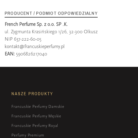
PRODUCENT / PODMIOT ODPOWIEDZIALNY
French Perfume Sp. z o.o. SP .K.
ul. Zygmunta Krasińskiego 1/26, 32-300 Olkusz
NIP 637-222-60-05
kontakt@francuskieperfumy.pl
EAN:
5906826217040
NASZE PRODUKTY
Francuskie Perfumy Damskie
Francuskie Perfumy Męskie
Francuskie Perfumy Royal
Perfumy Premium