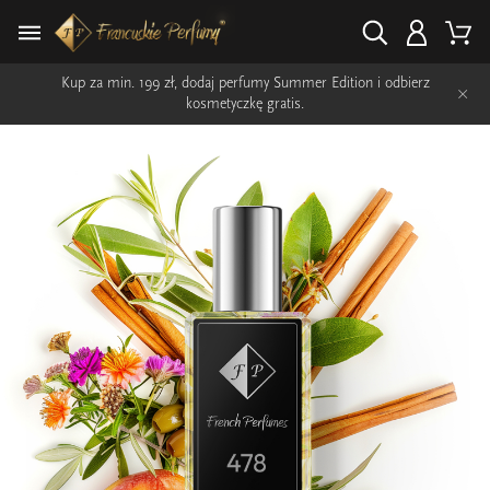
Kup za min. 199 zł, dodaj perfumy Summer Edition i odbierz
×
kosmetyczkę gratis.