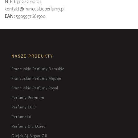
NIP 637-222-60-05
kontakt@francuskieperfumy.pl
EAN:
5905957661500
NASZE PRODUKTY
Francuskie Perfumy Damskie
Francuskie Perfumy Męskie
Francuskie Perfumy Royal
Perfumy Premium
Perfumy ECO
Perfumetki
Perfumy Dla Dzieci
Olejek AJ Argan Oil