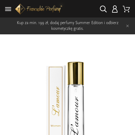
Kup za min. 199 zł, dodaj perfumy Summer Edition i odbierz
×
kosmetyczkę gratis.