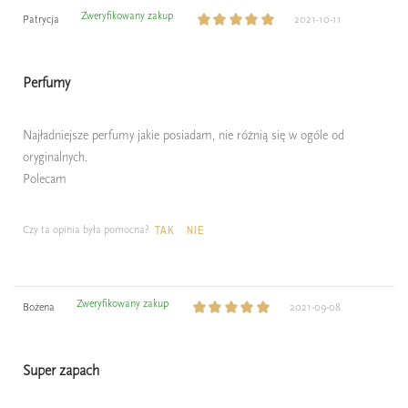
Zweryfikowany zakup
Patrycja
2021-10-11
Perfumy
Najładniejsze perfumy jakie posiadam, nie różnią się w ogóle od
oryginalnych.
Polecam
Czy ta opinia była pomocna?
TAK
NIE
Zweryfikowany zakup
Bożena
2021-09-08
Super zapach