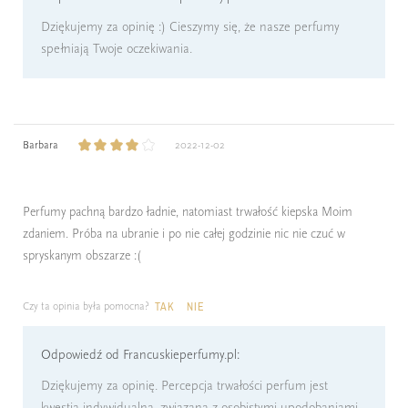
Dziękujemy za opinię :) Cieszymy się, że nasze perfumy
spełniają Twoje oczekiwania.
Barbara
2022-12-02
Perfumy pachną bardzo ładnie, natomiast trwałość kiepska Moim
zdaniem. Próba na ubranie i po nie całej godzinie nic nie czuć w
spryskanym obszarze :(
Czy ta opinia była pomocna?
TAK
NIE
Odpowiedź od Francuskieperfumy.pl:
Dziękujemy za opinię. Percepcja trwałości perfum jest
kwestią indywidualną, związaną z osobistymi upodobaniami,