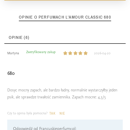
OPINIE O PERFUMACH L'AMOUR CLASSIC 680
OPINIE (6)
Zweryfikowany zakup
Martyna
2026-04-20
680
Dosyc mocny zapach, ale bardzo ładny, normalnie wystarczyłby jeden
psik, ale sprawdze trwałość zamiennika. Zapach mocne: 4,3/5
Czy ta opinia była pomocna?
TAK
NIE
Odpowiedź od Francuskieperfumy.pl: