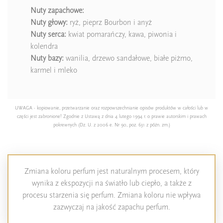
Nuty zapachowe:
Nuty głowy:
ryż, pieprz Bourbon i anyż
Nuty serca:
kwiat pomarańczy, kawa, piwonia i
kolendra
Nuty bazy:
wanilia, drzewo sandałowe, białe piżmo,
karmel i mleko
UWAGA - kopiowanie, przetwarzanie oraz rozpowszechnianie opisów produktów w całości lub w
części jest zabronione! Zgodnie z Ustawą z dnia 4 lutego 1994 r. o prawie autorskim i prawach
pokrewnych (Dz. U. z 2006 e. Nr 90, poz. 631 z późn. zm.)
Zmiana koloru perfum jest naturalnym procesem, który
wynika z ekspozycji na światło lub ciepło, a także z
procesu starzenia się perfum. Zmiana koloru nie wpływa
zazwyczaj na jakość zapachu perfum.