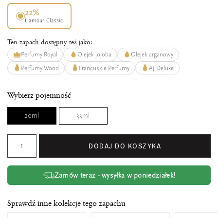
22%
L’amour Classic
Ten zapach dostępny też jako:
Perfumy Royal
Olejek jojoba
Olejek arganowy
Perfumy Wood
Francuskie Perfumy
AJ Deluxe
Wybierz pojemność
20ml
33ml
DODAJ DO KOSZYKA
Zamów teraz - wysyłka w poniedziałek!
Sprawdź inne kolekcje tego zapachu