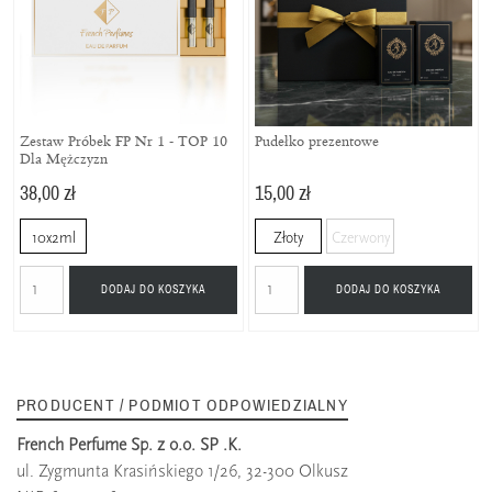
Zestaw Próbek FP Nr 1 - TOP 10
Pudełko prezentowe
Dla Mężczyzn
38,00 zł
15,00 zł
10x2ml
Złoty
Czerwony
DODAJ DO KOSZYKA
DODAJ DO KOSZYKA
PRODUCENT / PODMIOT ODPOWIEDZIALNY
French Perfume Sp. z o.o. SP .K.
ul. Zygmunta Krasińskiego 1/26, 32-300 Olkusz