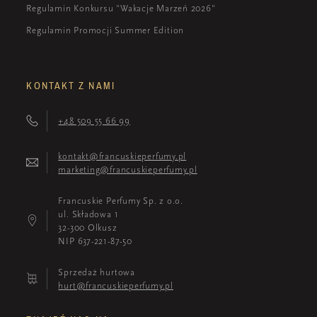
Regulamin Konkursu "Wakacje Marzeń 2026"
Regulamin Promocji Summer Edition
KONTAKT Z NAMI
+48 509 55 66 99
kontakt@francuskieperfumy.pl
marketing@francuskieperfumy.pl
Francuskie Perfumy Sp. z o.o.
ul. Składowa 1
32-300 Olkusz
NIP 637-221-87-50
Sprzedaż hurtowa
hurt@francuskieperfumy.pl