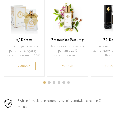
AJ Deluxe
Francuskie Perfumy
FP Ro
Ekskluzywna wersja
Nasza klasyczna wersja
Francuskie
perfum z najwyższym
perfum z 22%
zamknięte w 
zaperfumowaniem 26%.
zaperfumowaniem.
flakon
ZOBACZ
ZOBACZ
ZOB
Szybkie i bezpieczne zakupy - złożenie zamówienia zajmie Ci
minutę!