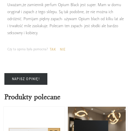
Uważam,że zamiennik perfum Opium Black jest super. Mam w domu
oryginał i zapach z tego sklepu. Są tak podobne, że nie można ich
odróżnić. Pomijam piękny zapach- używam Opium blach od kilku lat ale
i trwałość mile zaskakuje. Polecam ten zapach- jest słodki ale bardzo
seksowny i kobiecy.
Czy ta opinia była pomocna?
TAK
NIE
NAPISZ OPINIĘ!
Produkty polecane