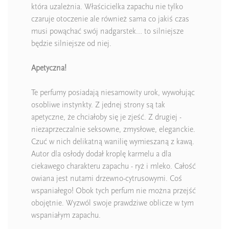
która uzależnia. Właścicielka zapachu nie tylko
czaruje otoczenie ale również sama co jakiś czas
musi powąchać swój nadgarstek… to silniejsze
będzie silniejsze od niej.
Apetyczna!
Te perfumy posiadają niesamowity urok, wywołując
osobliwe instynkty. Z jednej strony są tak
apetyczne, że chciałoby się je zjeść. Z drugiej -
niezaprzeczalnie seksowne, zmysłowe, eleganckie.
Czuć w nich delikatną wanilię wymieszaną z kawą.
Autor dla osłody dodał kroplę karmelu a dla
ciekawego charakteru zapachu - ryż i mleko. Całość
owiana jest nutami drzewno-cytrusowymi. Coś
wspaniałego! Obok tych perfum nie można przejść
obojętnie. Wyzwól swoje prawdziwe oblicze w tym
wspaniałym zapachu.