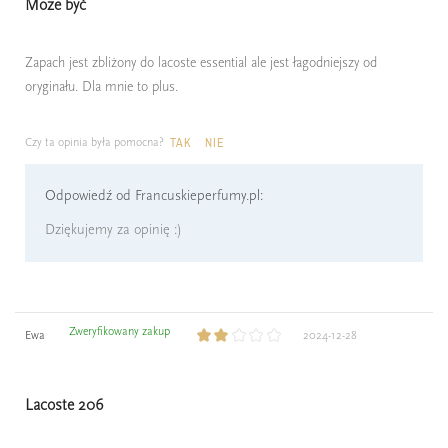
Moze być
Zapach jest zbliżony do lacoste essential ale jest łagodniejszy od
oryginału. Dla mnie to plus.
Czy ta opinia była pomocna?
TAK
NIE
Odpowiedź od Francuskieperfumy.pl:
Dziękujemy za opinię :)
Zweryfikowany zakup
Ewa
2024-12-28
Lacoste 206