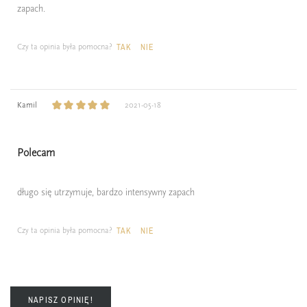
zapach.
Czy ta opinia była pomocna?
TAK
NIE
Kamil
2021-05-18
Polecam
długo się utrzymuje, bardzo intensywny zapach
Czy ta opinia była pomocna?
TAK
NIE
NAPISZ OPINIĘ!