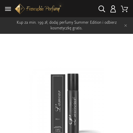
Kup za min. 199 zł, dodaj perfumy Summer Edition i odbierz
×
kosmetyczkę gratis.