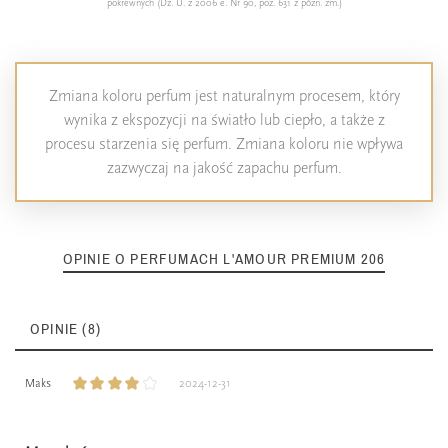
pokrewnych (Dz. U. z 2006 e. Nr 90, poz. 631 z późn. zm.)
Zmiana koloru perfum jest naturalnym procesem, który
wynika z ekspozycji na światło lub ciepło, a także z
procesu starzenia się perfum. Zmiana koloru nie wpływa
zazwyczaj na jakość zapachu perfum.
OPINIE O PERFUMACH L'AMOUR PREMIUM 206
OPINIE (8)
Maks
2024-12-31