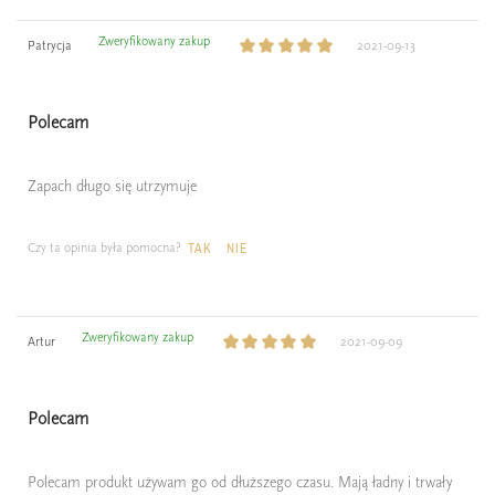
Zweryfikowany zakup
Patrycja
2021-09-13
Polecam
Zapach długo się utrzymuje
Czy ta opinia była pomocna?
TAK
NIE
Zweryfikowany zakup
Artur
2021-09-09
Polecam
Polecam produkt używam go od dłuższego czasu. Mają ładny i trwały