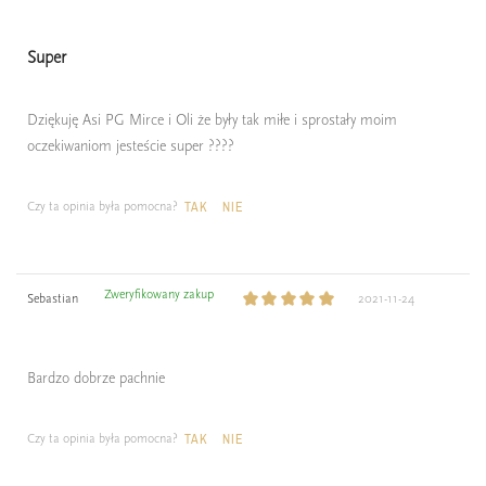
Super
Dziękuję Asi PG Mirce i Oli że były tak miłe i sprostały moim
oczekiwaniom jesteście super ????
Czy ta opinia była pomocna?
TAK
NIE
Zweryfikowany zakup
Sebastian
2021-11-24
Bardzo dobrze pachnie
Czy ta opinia była pomocna?
TAK
NIE