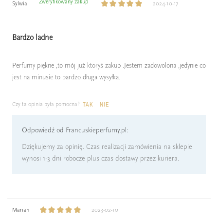
Zweryfikowany zakup
Sylwia
2024-10-17
Bardzo ladne
Perfumy piękne ,to mój już ktoryś zakup .Jestem zadowolona ,jedynie co
jest na minusie to bardzo długa wysyłka.
Czy ta opinia była pomocna?
TAK
NIE
Odpowiedź od Francuskieperfumy.pl:
Dziękujemy za opinię. Czas realizacji zamówienia na sklepie
wynosi 1-3 dni robocze plus czas dostawy przez kuriera.
Marian
2023-02-10