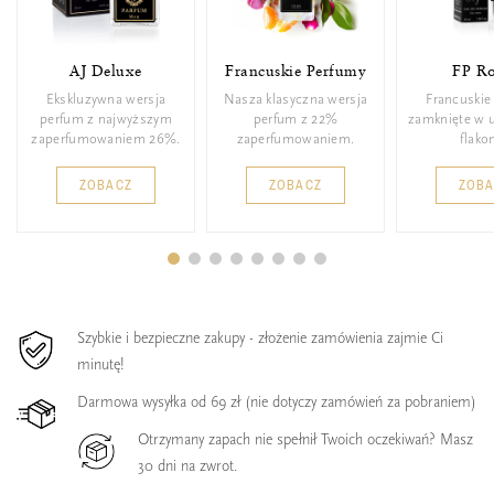
AJ Deluxe
Francuskie Perfumy
FP Ro
Ekskluzywna wersja
Nasza klasyczna wersja
Francuskie
perfum z najwyższym
perfum z 22%
zamknięte w 
zaperfumowaniem 26%.
zaperfumowaniem.
flakon
ZOBACZ
ZOBACZ
ZOB
Szybkie i bezpieczne zakupy - złożenie zamówienia zajmie Ci
minutę!
Darmowa wysyłka od 69 zł (nie dotyczy zamówień za pobraniem)
Otrzymany zapach nie spełnił Twoich oczekiwań? Masz
30 dni na zwrot.