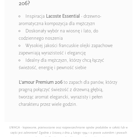
206?
Inspiracja
Lacoste Essential
- drzewno-
aromatyczna kompozycja dla mężczyzn
Doskonały wybór na wiosnę i lato, do
codziennego noszenia
Wysokiej jakości francuskie olejki zapachowe
zapewniają wyrazistość i elegancję
Idealny dla mężczyzn, którzy chcą łączyć
świeżość, energię i pewność siebie
L’amour Premium 206
to zapach dla panów, którzy
pragną połączyć świeżość z drzewną głębią,
tworząc aromat elegancki, wyrazisty i pełen
charakteru przez wiele godzin.
UWAGA - kopiowanie, przetwarzanie oraz rozpowszechnianie opisów produktów w całości lub w
części jest zabronione! Zgodnie z Ustawą z dnia 4 lutego 1994 r. o prawie autorskim i prawach