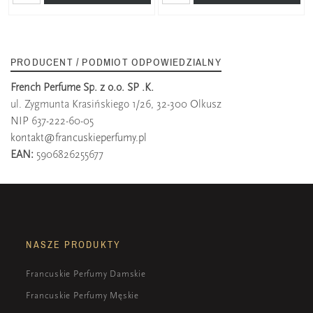
PRODUCENT / PODMIOT ODPOWIEDZIALNY
French Perfume Sp. z o.o. SP .K.
ul. Zygmunta Krasińskiego 1/26, 32-300 Olkusz
NIP 637-222-60-05
kontakt@francuskieperfumy.pl
EAN:
5906826255677
NASZE PRODUKTY
Francuskie Perfumy Damskie
Francuskie Perfumy Męskie