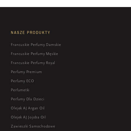
NASZE PRODUKTY
Francuskie Perfumy Damskie
Francuskie Perfumy Męskie
Francuskie Perfumy Royal
Perfumy Premium
Perfumy ECO
Perfumetki
Perfumy Dla Dzieci
Olejek AJ Argan Oil
Olejek AJ Jojoba Oil
Zawieszki Samochodowe