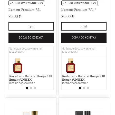
ZAPERFUMOWANIE 25%
ZAPERFUMOWANIE 25%
L'amour Premium 751
L'amour Premium 751 *
26,00 zł
26,00 zł
33ml
33ml
DODAJ DO KOSZYKA
DODAJ DO KOSZYKA
Najlepsze dopasowanie nut
Najlepsze dopasowanie nut
zapachowych
zapachowych
Kurkdjian - Baccarat Rouge 540
Davidoff - Cool Water Edt
Kurkdjian - Baccarat Rouge 540
Chanel - N°
David
Extrait (UNISEX)
25% wspólnych nut zapachowych
Extrait (UNISEX)
25% wspólny
25% w
Idealne dopasowanie
Idealne dopasowanie