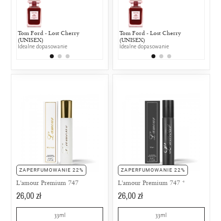
Tom Ford - Lost Cherry
Lancôme - La vie est belle
Tom Ford - Lost Cherry
Versace - Bl
Lancôm
(UNISEX)
25% wspólnych nut zapachowych
(UNISEX)
25% wspólny
25% w
Idealne dopasowanie
Idealne dopasowanie
ZAPERFUMOWANIE 22%
ZAPERFUMOWANIE 22%
L'amour Premium 747
L'amour Premium 747 *
26,00 zł
26,00 zł
33ml
33ml