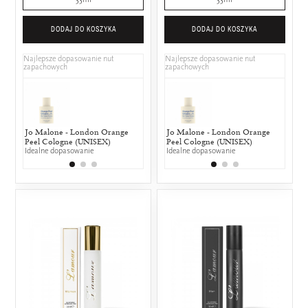
DODAJ DO KOSZYKA
DODAJ DO KOSZYKA
Najlepsze dopasowanie nut
Najlepsze dopasowanie nut
zapachowych
zapachowych
Jo Malone - London Orange
Michael Kors - Wonderlust
Jo Malone - London Orange
Coach - Co
Micha
Peel Cologne (UNISEX)
25% wspólnych nut zapachowych
Peel Cologne (UNISEX)
25% wspólny
25% w
Idealne dopasowanie
Idealne dopasowanie