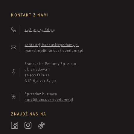
KONTAKT Z NAMI
+48 509 55 66 99
kontakt@francuskieperfumy.pl
marketing@francuskieperfumy.pl
Francuskie Perfumy Sp. z o.o.
ul. Składowa 1
32-300 Olkusz
NIP 637-221-87-50
Sprzedaż hurtowa
hurt@francuskieperfumy.pl
ZNAJDŹ NAS NA