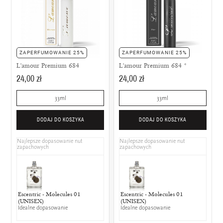
ZAPERFUMOWANIE 25%
ZAPERFUMOWANIE 25%
L'amour Premium 684
L'amour Premium 684 *
24,00 zł
24,00 zł
33ml
33ml
DODAJ DO KOSZYKA
DODAJ DO KOSZYKA
Najlepsze dopasowanie nut
Najlepsze dopasowanie nut
zapachowych
zapachowych
Escentric - Molecules 01
Escentric - Molecules 01
(UNISEX)
(UNISEX)
Idealne dopasowanie
Idealne dopasowanie