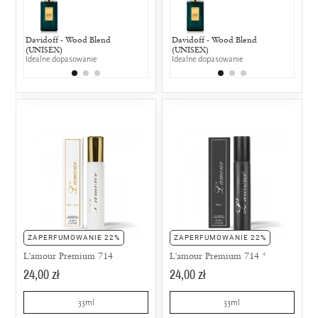
Davidoff - Wood Blend
Hugo Boss - Soul (UNIKAT)
Davidoff - Wood Blend
Dior - Fahr
Hugo 
(UNISEX)
50% wspólnych nut zapachowych
(UNISEX)
50% wspólny
50% w
Idealne dopasowanie
Idealne dopasowanie
ZAPERFUMOWANIE 22%
ZAPERFUMOWANIE 22%
L'amour Premium 714
L'amour Premium 714 *
24,00 zł
24,00 zł
33ml
33ml