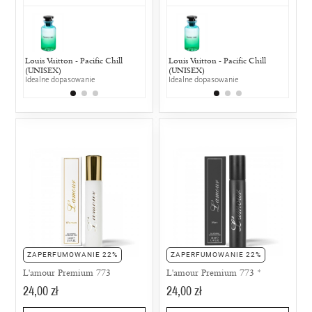
Louis Vuitton - Pacific Chill
Lacoste - Touch of Pink
Louis Vuitton - Pacific Chill
Moschino - 
Lacost
(UNISEX)
25% wspólnych nut zapachowych
(UNISEX)
25% wspólny
25% w
Idealne dopasowanie
Idealne dopasowanie
ZAPERFUMOWANIE 22%
ZAPERFUMOWANIE 22%
L'amour Premium 773
L'amour Premium 773 *
24,00 zł
24,00 zł