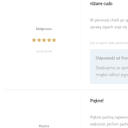
różane cudo
W pierwszej chwili po apl
sprawą zapach staje się 
Małgorzata
Czy ta opinia była pomocn
2025-07-06
Odpowiedź od Fran
Dziękujemy za opini
mogłaś odkryć jego 
Piękne!
Pięknie pachną napewno 
większość perfum pachnie
Rozalia