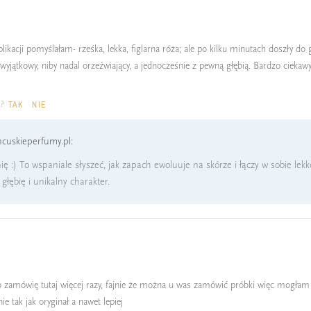
ikacji pomyślałam- rześka, lekka, figlarna róża; ale po kilku minutach doszły do gło
wyjątkowy, niby nadal orzeźwiający, a jednocześnie z pewną głębią. Bardzo ciekawy
a?
TAK
NIE
cuskieperfumy.pl:
ę :) To wspaniale słyszeć, jak zapach ewoluuje na skórze i łączy w sobie lek
głębię i unikalny charakter.
zamówię tutaj więcej razy, fajnie że można u was zamówić próbki więc mogłam sp
 tak jak oryginał a nawet lepiej