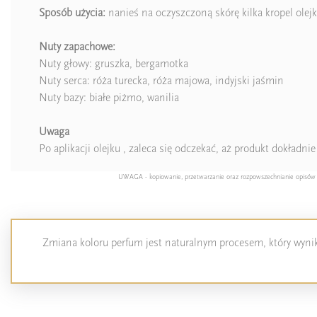
Sposób użycia:
nanieś na oczyszczoną skórę kilka kropel ole
Nuty zapachowe:
Nuty głowy: gruszka, bergamotka
Nuty serca: róża turecka, róża majowa, indyjski jaśmin
Nuty bazy: białe piżmo, wanilia
Uwaga
Po aplikacji olejku , zaleca się odczekać, aż produkt dokładn
UWAGA - kopiowanie, przetwarzanie oraz rozpowszechnianie opisów pro
Zmiana koloru perfum jest naturalnym procesem, który wynika