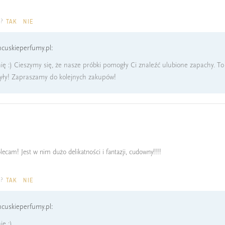
a?
TAK
NIE
cuskieperfumy.pl:
ię :) Cieszymy się, że nasze próbki pomogły Ci znaleźć ulubione zapachy. T
yły! Zapraszamy do kolejnych zakupów!
ecam! Jest w nim dużo delikatności i fantazji, cudowny!!!!
a?
TAK
NIE
cuskieperfumy.pl:
ę :)