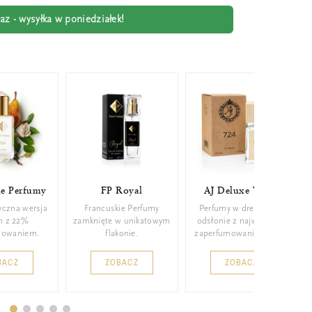
z - wysyłka w poniedziałek!
ie Perfumy
FP Royal
AJ Deluxe Wood
yczna wersja
Francuskie Perfumy
Perfumy w drewnianej
m z 22%
zamknięte w unikatowym
odsłonie z najwyższym
mowaniem.
flakonie.
zaperfumowaniem 26%.
BACZ
ZOBACZ
ZOBACZ