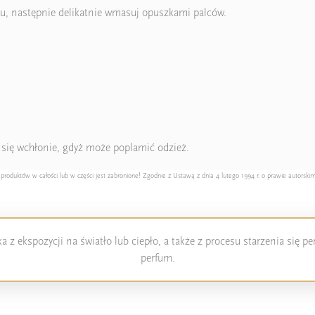
jku, następnie delikatnie wmasuj opuszkami palców.
ie się wchłonie, gdyż może poplamić odzież.
duktów w całości lub w części jest zabronione! Zgodnie z Ustawą z dnia 4 lutego 1994 r. o prawie autorskim
 z ekspozycji na światło lub ciepło, a także z procesu starzenia się 
perfum.