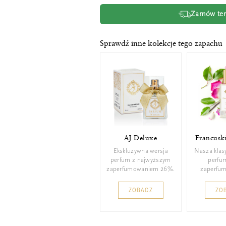
Zamów tera
Sprawdź inne kolekcje tego zapachu
AJ Deluxe
Francusk
Ekskluzywna wersja
Nasza klas
perfum z najwyższym
perfu
zaperfumowaniem 26%.
zaperfu
ZOBACZ
ZO