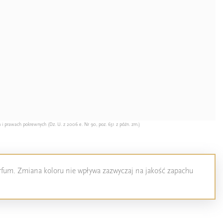
 i prawach pokrewnych (Dz. U. z 2006 e. Nr 90, poz. 631 z późn. zm.)
perfum. Zmiana koloru nie wpływa zazwyczaj na jakość zapachu