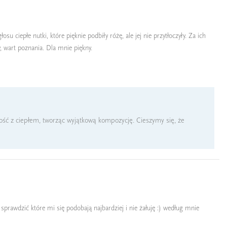
su ciepłe nutki, które pięknie podbiły różę, ale jej nie przytłoczyły. Za ich
, wart poznania. Dla mnie piękny.
kość z ciepłem, tworząc wyjątkową kompozycję. Cieszymy się, że
rawdzić które mi się podobają najbardziej i nie żałuję :) według mnie