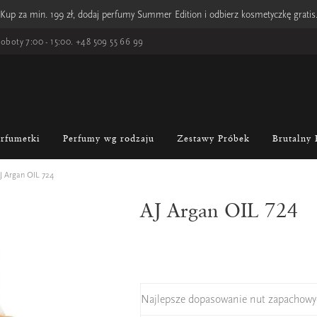
Kup za min. 199 zł, dodaj perfumy Summer Edition i odbierz kosmetyczkę gratis
oboty 7:00 - 15:00.
+48 509 55 66 99
erfumetki
Perfumy wg rodzaju
Zestawy Próbek
Brutalny 
J Argan OIL 724
AJ Argan OIL 724
Najlepsze dopasowanie nut zapachowy