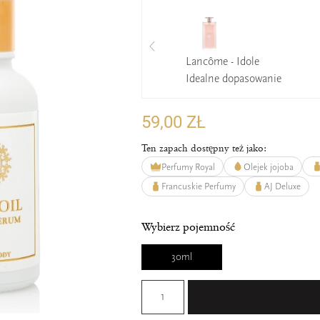
Lancôme - Idole
Idealne dopasowanie
59,00 ZŁ
Ten zapach dostępny też jako:
Perfumy Royal
Olejek jojoba
Francuskie Perfumy
AJ Deluxe
Wybierz pojemność
30ml