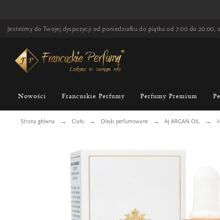
Jesteśmy do Twojej dyspozycji od poniedziałku do piątku od 7:00 do 20:00, s
Nowości
Francuskie Perfumy
Perfumy Premium
P
Strona główna
Ciało
Olejki perfumowane
AJ ARGAN OIL
A