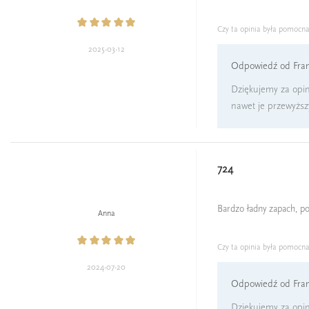
Czy ta opinia była pomocn
2025-03-12
Odpowiedź od Fran
Dziękujemy za opin
nawet je przewyższ
724
Bardzo ładny zapach, pol
Anna
Czy ta opinia była pomocn
2024-07-20
Odpowiedź od Fran
Dziękujemy za opini