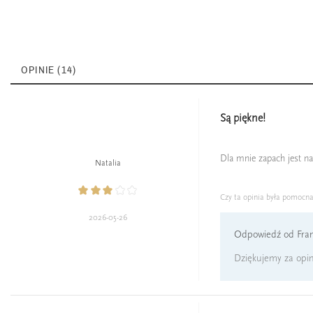
OPINIE (14)
Są piękne!
Dla mnie zapach jest nap
Natalia
Czy ta opinia była pomocn
2026-05-26
Odpowiedź od Fran
Dziękujemy za opin