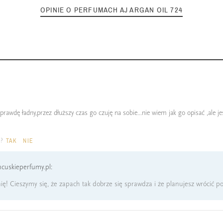
OPINIE O PERFUMACH AJ ARGAN OIL 724
rawdę ładny,przez dłuższy czas go czuję na sobie...nie wiem jak go opisać ,ale j
a?
TAK
NIE
cuskieperfumy.pl:
ię! Cieszymy się, że zapach tak dobrze się sprawdza i że planujesz wrócić p