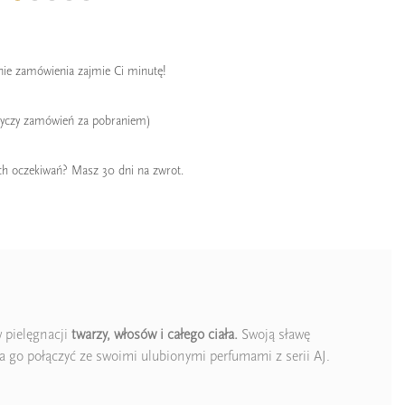
enie zamówienia zajmie Ci minutę!
tyczy zamówień za pobraniem)
ch oczekiwań? Masz 30 dni na zwrot.
pielęgnacji
twarzy, włosów i całego ciała.
Swoją sławę
 go połączyć ze swoimi ulubionymi perfumami z serii AJ.