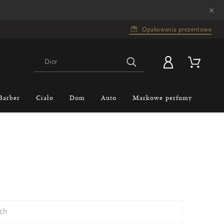
×
.
Opakowania prezentowe
Barber
Ciało
Dom
Auto
Markowe perfumy
ch