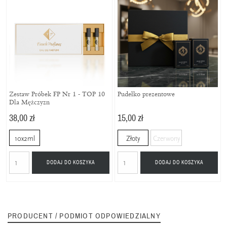
Zestaw Próbek FP Nr 1 - TOP 10
Pudełko prezentowe
Dla Mężczyzn
38,00 zł
15,00 zł
10x2ml
Złoty
Czerwony
DODAJ DO KOSZYKA
DODAJ DO KOSZYKA
PRODUCENT / PODMIOT ODPOWIEDZIALNY