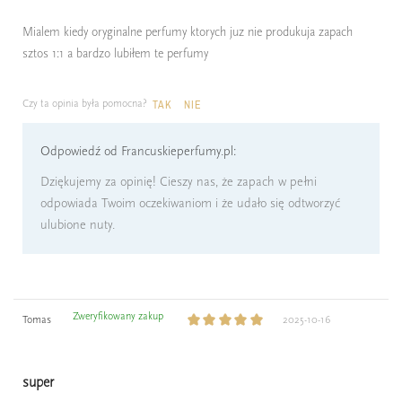
Mialem kiedy oryginalne perfumy ktorych juz nie produkuja zapach
sztos 1:1 a bardzo lubiłem te perfumy
Czy ta opinia była pomocna?
TAK
NIE
Odpowiedź od Francuskieperfumy.pl:
Dziękujemy za opinię! Cieszy nas, że zapach w pełni
odpowiada Twoim oczekiwaniom i że udało się odtworzyć
ulubione nuty.
Zweryfikowany zakup
Tomas
2025-10-16
super