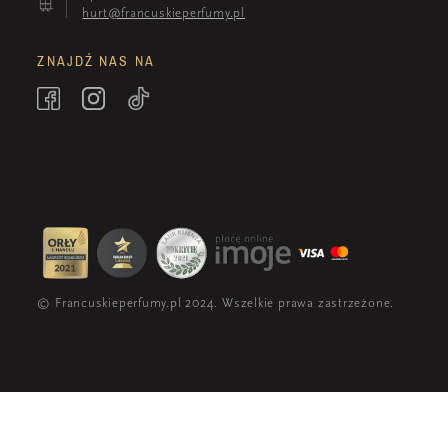
hurt@francuskieperfumy.pl
ZNAJDŹ NAS NA
© Francuskieperfumy.pl 2024. Wszelkie prawa zastrzeżone.