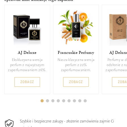
AJ Deluxe
Francuskie Perfumy
AJ Delux
Ekskluzywna wersja
Nasza klasyczna wersja
Perfumy w d
perfum z najwyższym
perfum z 22%
odsłonie z 
zaperfumowaniem 26%.
zaperfumowaniem.
zaperfumowa
ZOBACZ
ZOBACZ
ZOB
Szybkie i bezpieczne zakupy - złożenie zamówienia zajmie Ci