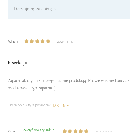
Dziękujemy za opinię :)
Adrian
2023-11-14
Rewelacja
Zapach jak oryginał, którego już nie produkują. Proszę was nie kończcie
produkować tego zapachu :)
Czy ta opinia była pomocna?
TAK
NIE
Zweryfikowany zakup
Karol
2023-08-08