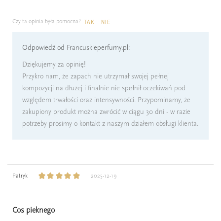
Czy ta opinia była pomocna?
TAK
NIE
Odpowiedź od Francuskieperfumy.pl:
Dziękujemy za opinię!
Przykro nam, że zapach nie utrzymał swojej pełnej
kompozycji na dłużej i finalnie nie spełnił oczekiwań pod
względem trwałości oraz intensywności. Przypominamy, że
zakupiony produkt można zwrócić w ciągu 30 dni - w razie
potrzeby prosimy o kontakt z naszym działem obsługi klienta.
Patryk
2025-12-19
Cos pieknego