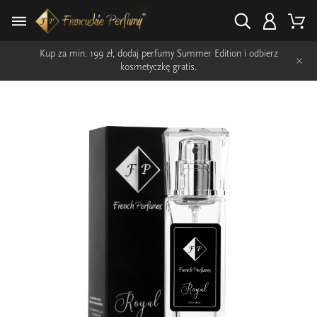
Kup za min. 199 zł, dodaj perfumy Summer Edition i odbierz
×
kosmetyczkę gratis.