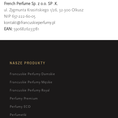
French Perfume Sp. z o.o. SP .K.
ul. Zygmunta Krasińskiego 1/26, 32-300 Olkusz
NIP 637-222-60-05
kontakt@francuskieperfumy.pl
EAN:
5906826233781
NASZE PRODUKTY
Francuskie Perfumy Damskie
Francuskie Perfumy Męskie
Francuskie Perfumy Royal
Perfumy Premium
Perfumy ECO
Perfumetki