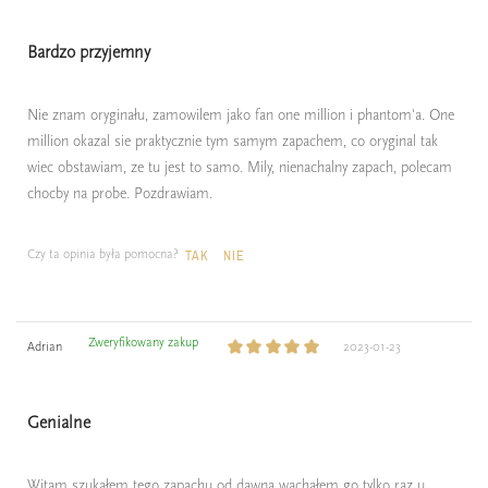
Bardzo przyjemny
Nie znam oryginału, zamowilem jako fan one million i phantom'a. One
million okazal sie praktycznie tym samym zapachem, co oryginal tak
wiec obstawiam, ze tu jest to samo. Mily, nienachalny zapach, polecam
chocby na probe. Pozdrawiam.
Czy ta opinia była pomocna?
TAK
NIE
Zweryfikowany zakup
Adrian
2023-01-23
Genialne
Witam szukałem tego zapachu od dawna wąchałem go tylko raz u