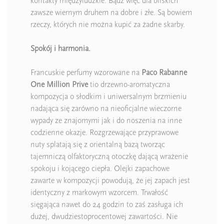
kontakty międzyludzkie. Bądź więc dla bliskich
zawsze wiernym druhem na dobre i złe. Są bowiem
rzeczy, których nie można kupić za żadne skarby.
Spokój i harmonia.
Francuskie perfumy wzorowane na
Paco Rabanne
One Million Prive
tio drzewno-aromatyczna
kompozycja o słodkim i uniwersalnym brzmieniu
nadająca się zarówno na nieoficjalne wieczorne
wypady ze znajomymi jak i do noszenia na inne
codzienne okazje. Rozgrzewające przyprawowe
nuty splatają się z orientalną bazą tworząc
tajemniczą olfaktoryczną otoczkę dającą wrażenie
spokoju i kojącego ciepła. Olejki zapachowe
zawarte w kompozycji powodują, że jej zapach jest
identyczny z markowym wzorcem. Trwałość
sięgająca nawet do 24 godzin to zaś zasługa ich
dużej, dwudziestoprocentowej zawartości. Nie