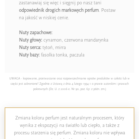
zastanawiaj się więc i sięgnij po nasz tani
odpowiednik drogich markowych perfum
. Postaw
na jakość w niskiej cenie.
Nuty zapachowe:
Nuty głowy:
cynamon, czerwona mandarynka
Nuty serca:
tytoń, mirra
Nuty bazy:
fasolka tonka, paczula
UWAGA - kopiowanie, przetwarzanie oraz rozpowszechnianie opisów produktów w całości lub w
części jest zabronione! Zgodnie z Ustawą z dnia 4 lutego 1994 r. o prawie autorskim i prawach
pokrewnych (Dz. U. z 2006 e. Nr 90, poz. 631 z późn. zm.)
Zmiana koloru perfum jest naturalnym procesem, który
wynika z ekspozycji na światło lub ciepło, a także z
procesu starzenia się perfum. Zmiana koloru nie wpływa