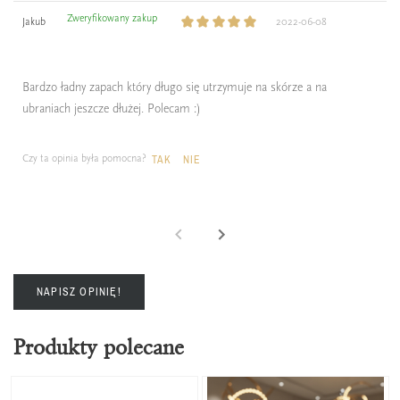
Zweryfikowany zakup
Jakub
2022-06-08
Bardzo ładny zapach który długo się utrzymuje na skórze a na
ubraniach jeszcze dłużej. Polecam :)
Czy ta opinia była pomocna?
TAK
NIE
NAPISZ OPINIĘ!
Produkty polecane