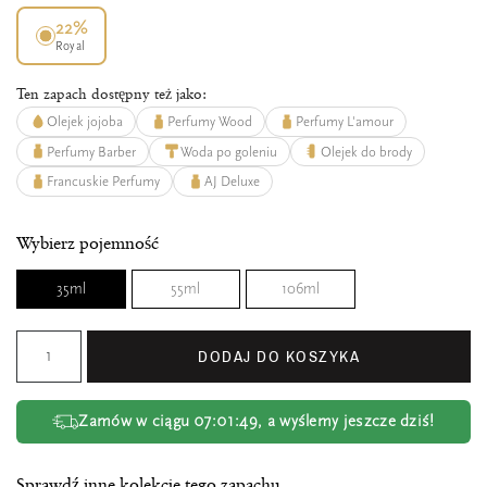
22%
Royal
Ten zapach dostępny też jako:
Olejek jojoba
Perfumy Wood
Perfumy L'amour
Perfumy Barber
Woda po goleniu
Olejek do brody
Francuskie Perfumy
AJ Deluxe
Wybierz pojemność
35ml
55ml
106ml
DODAJ DO KOSZYKA
Zamów w ciągu
07:01:49
, a wyślemy jeszcze dziś!
Sprawdź inne kolekcje tego zapachu