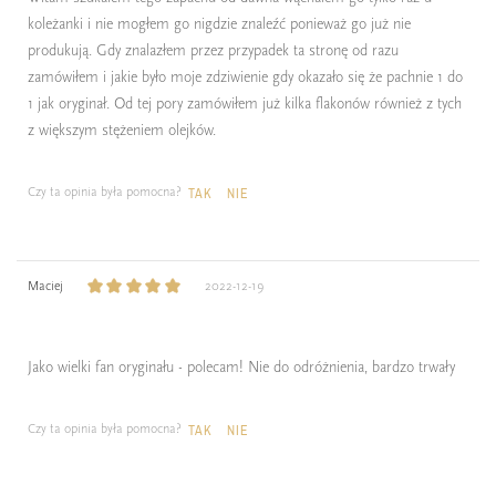
koleżanki i nie mogłem go nigdzie znaleźć ponieważ go już nie
produkują. Gdy znalazłem przez przypadek ta stronę od razu
zamówiłem i jakie było moje zdziwienie gdy okazało się że pachnie 1 do
1 jak oryginał. Od tej pory zamówiłem już kilka flakonów również z tych
z większym stężeniem olejków.
Czy ta opinia była pomocna?
TAK
NIE
Maciej
2022-12-19
Jako wielki fan oryginału - polecam! Nie do odróżnienia, bardzo trwały
Czy ta opinia była pomocna?
TAK
NIE