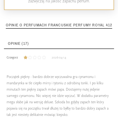
zazwyczaj na jakość zapachu perfum.
OPINIE O PERFUMACH FRANCUSKIE PERFUMY ROYAL 412
OPINIE (17)
Grzegorz
2026-04-14
Początek piękny - bardzo dobrze wyczuwalna gra cynamonu i
mandarynka w tle ciepło mirry i tytoniu z odrobiną tonki. I po kilku
minutach ten piękny zapach mówi papa. Dostajemy nutę jedynie
samego cynamonu. Nic więcej nie idzie wyczuć. W dodatku parametry
mega słabe jak na wersję deluxe. Szkoda bo gdyby zapach ten który
pojawia się na początku trwał dłużej to byłby to bardzo dobry zapach a
tak jest niestety delikatnie mówiąc kiepsko.