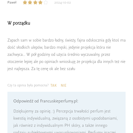
Paweł
2024-10-02
W porządku
Zapach sam w sobie bardzo ładny, świeży, fajna odskocznia gdy ktoś ma
dość słodkich ulepów, bardzo męski, jedynie projekcja która nie
zachwyca... W pół godziny od użycia średnio wyczuwalny, przez
otoczenie lepiej ale po opiniach wnioskuję że projekcja dla innych też nie
jest najlepsza. Za tę cenę ok ale bez szału
Czy ta opinia była pomocna?
TAK
NIE
Odpowiedź od Francuskieperfumy.pl:
Dziękujemy za opinię. :) Percepcja trwałości perfum jest
kwestią indywidualną, związaną z osobistymi upodobaniami,
jak również z indywidualnym PH skóry, a także innego
rodzaju subiektywnymi uwarunkowaniami. Perfumy inaczej