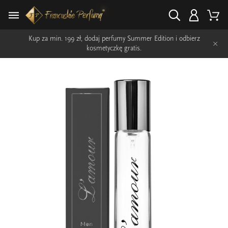
Kup za min. 199 zł, dodaj perfumy Summer Edition i odbierz
×
kosmetyczkę gratis.