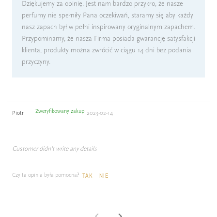
Dziękujemy za opinię. Jest nam bardzo przykro, że nasze
perfumy nie spełniły Pana oczekiwań, staramy się aby każdy
nasz zapach był w pełni inspirowany oryginalnym zapachem.
Przypominamy, że nasza Firma posiada gwarancję satysfakcji
klienta, produkty można zwrócić w ciągu 14 dni bez podania
przyczyny.
Zweryfikowany zakup
Piotr
2023-02-14
Customer didn't write any details
Czy ta opinia była pomocna?
TAK
NIE