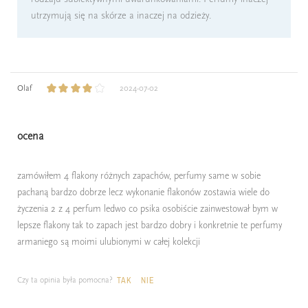
utrzymują się na skórze a inaczej na odzieży.
Olaf
2024-07-02
ocena
zamówiłem 4 flakony różnych zapachów, perfumy same w sobie
pachaną bardzo dobrze lecz wykonanie flakonów zostawia wiele do
życzenia 2 z 4 perfum ledwo co psika osobiście zainwestował bym w
lepsze flakony tak to zapach jest bardzo dobry i konkretnie te perfumy
armaniego są moimi ulubionymi w całej kolekcji
Czy ta opinia była pomocna?
TAK
NIE