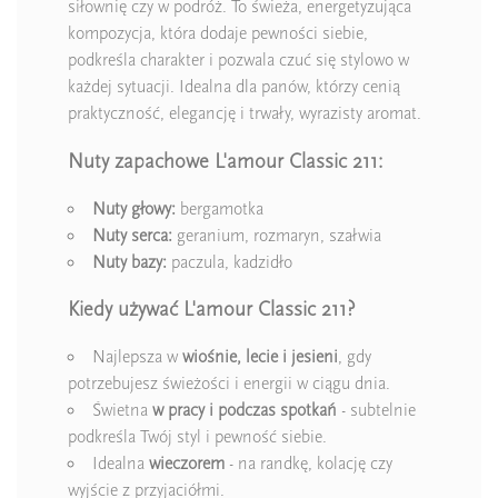
siłownię czy w podróż. To świeża, energetyzująca
kompozycja, która dodaje pewności siebie,
podkreśla charakter i pozwala czuć się stylowo w
każdej sytuacji. Idealna dla panów, którzy cenią
praktyczność, elegancję i trwały, wyrazisty aromat.
Nuty zapachowe L'amour Classic 211:
Nuty głowy:
bergamotka
Nuty serca:
geranium, rozmaryn, szałwia
Nuty bazy:
paczula, kadzidło
Kiedy używać L'amour Classic 211?
Najlepsza w
wiośnie, lecie i jesieni
, gdy
potrzebujesz świeżości i energii w ciągu dnia.
Świetna
w pracy i podczas spotkań
- subtelnie
podkreśla Twój styl i pewność siebie.
Idealna
wieczorem
- na randkę, kolację czy
wyjście z przyjaciółmi.