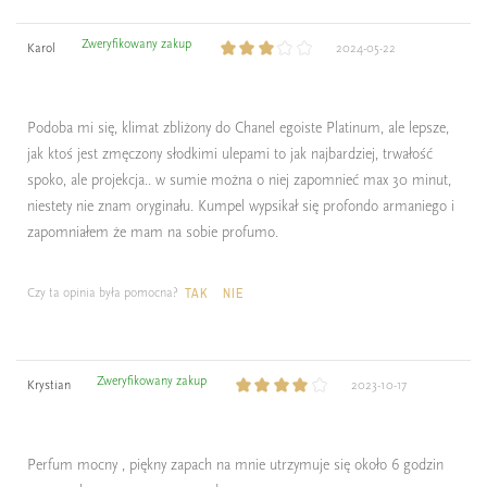
Zweryfikowany zakup
Karol
2024-05-22
Podoba mi się, klimat zbliżony do Chanel egoiste Platinum, ale lepsze,
jak ktoś jest zmęczony słodkimi ulepami to jak najbardziej, trwałość
spoko, ale projekcja.. w sumie można o niej zapomnieć max 30 minut,
niestety nie znam oryginału. Kumpel wypsikał się profondo armaniego i
zapomniałem że mam na sobie profumo.
Czy ta opinia była pomocna?
TAK
NIE
Zweryfikowany zakup
Krystian
2023-10-17
Perfum mocny , piękny zapach na mnie utrzymuje się około 6 godzin