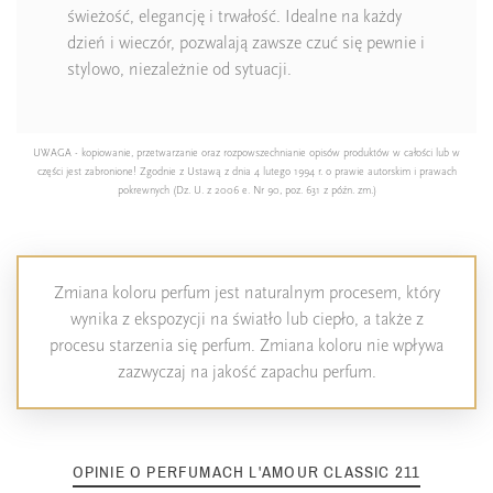
świeżość, elegancję i trwałość. Idealne na każdy
dzień i wieczór, pozwalają zawsze czuć się pewnie i
stylowo, niezależnie od sytuacji.
UWAGA - kopiowanie, przetwarzanie oraz rozpowszechnianie opisów produktów w całości lub w
części jest zabronione! Zgodnie z Ustawą z dnia 4 lutego 1994 r. o prawie autorskim i prawach
pokrewnych (Dz. U. z 2006 e. Nr 90, poz. 631 z późn. zm.)
Zmiana koloru perfum jest naturalnym procesem, który
wynika z ekspozycji na światło lub ciepło, a także z
procesu starzenia się perfum. Zmiana koloru nie wpływa
zazwyczaj na jakość zapachu perfum.
OPINIE O PERFUMACH L'AMOUR CLASSIC 211