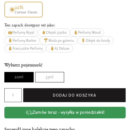
22%
L’amour Classic
Ten zapach dostępny też jako:
Perfumy Royal
Olejek jojoba
Perfumy Wood
Perfumy Barber
Woda po goleniu
Olejek do brody
Francuskie Perfumy
AJ Deluxe
Wybierz pojemność
20ml
33ml
DODAJ DO KOSZYKA
Zamów teraz - wysyłka w poniedziałek!
Sprawdź inne kolekcje tego zapachu