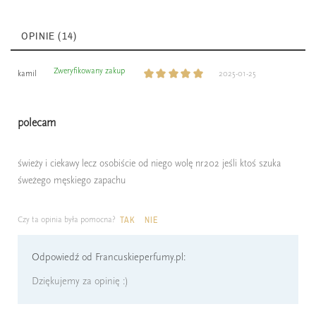
OPINIE (14)
Zweryfikowany zakup
kamil
2025-01-25
polecam
świeży i ciekawy lecz osobiście od niego wolę nr202 jeśli ktoś szuka
śweżego męskiego zapachu
Czy ta opinia była pomocna?
TAK
NIE
Odpowiedź od Francuskieperfumy.pl:
Dziękujemy za opinię :)