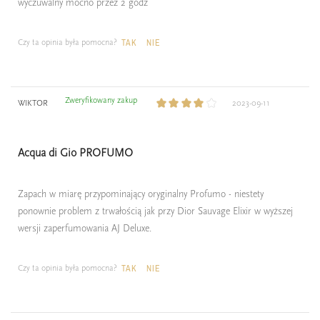
wyczuwalny mocno przez 2 godz
Czy ta opinia była pomocna?
TAK
NIE
Zweryfikowany zakup
WIKTOR
2023-09-11
Acqua di Gio PROFUMO
Zapach w miarę przypominający oryginalny Profumo - niestety
ponownie problem z trwałością jak przy Dior Sauvage Elixir w wyższej
wersji zaperfumowania AJ Deluxe.
Czy ta opinia była pomocna?
TAK
NIE