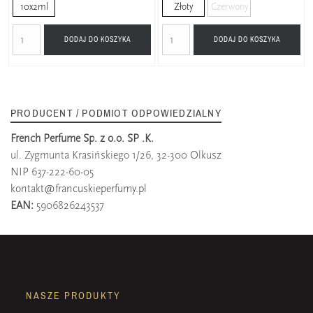
10x2ml
Złoty
Czerwony
DODAJ DO KOSZYKA
DODAJ DO KOSZYKA
PRODUCENT / PODMIOT ODPOWIEDZIALNY
French Perfume Sp. z o.o. SP .K.
ul. Zygmunta Krasińskiego 1/26, 32-300 Olkusz
NIP 637-222-60-05
kontakt@francuskieperfumy.pl
EAN:
5906826243537
NASZE PRODUKTY