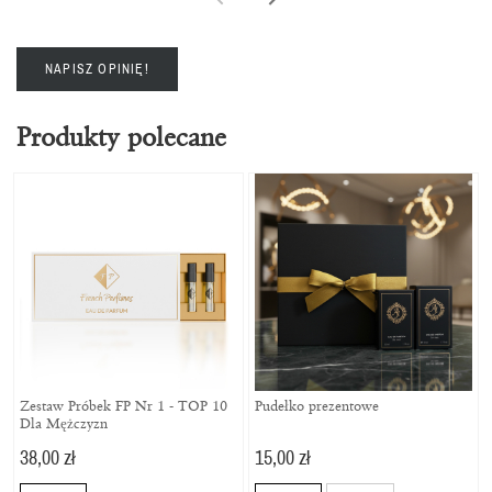
NAPISZ OPINIĘ!
Produkty polecane
Zestaw Próbek FP Nr 1 - TOP 10
Pudełko prezentowe
Dla Mężczyzn
38,00 zł
15,00 zł