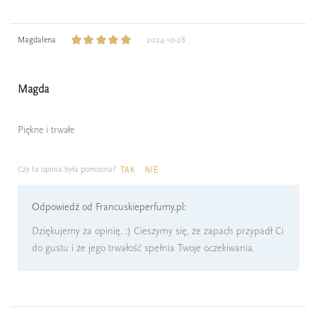
Magdalena
2024-10-28
Magda
Piękne i trwałe
Czy ta opinia była pomocna?
TAK
NIE
Odpowiedź od Francuskieperfumy.pl:
Dziękujemy za opinię. :) Cieszymy się, że zapach przypadł Ci
do gustu i że jego trwałość spełnia Twoje oczekiwania.