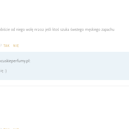
sobiście od niego wolę nr202 jeśli ktoś szuka śweżego męskiego zapachu
a?
TAK
NIE
cuskieperfumy.pl:
ę :)