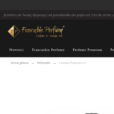
Jesteśmy do Twojej dyspozycji od poniedziałku do piątku od 7:00 do 20:00, s
Nowości
Francuskie Perfumy
Perfumy Premium
P
Strona główna
Perfumetki
L'amour Premium 211