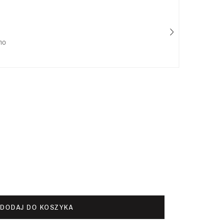
mo
Cha
50
DODAJ DO KOSZYKA