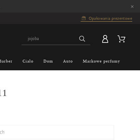
×
.
Opakowania prezentowe
Barber
Ciało
Dom
Auto
Markowe perfumy
11
ch