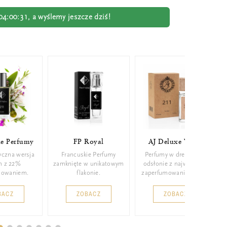
04:00:31
, a wyślemy jeszcze dziś!
ie Perfumy
FP Royal
AJ Deluxe Wood
yczna wersja
Francuskie Perfumy
Perfumy w drewnianej
m z 22%
zamknięte w unikatowym
odsłonie z najwyższym
mowaniem.
flakonie.
zaperfumowaniem 26%.
BACZ
ZOBACZ
ZOBACZ