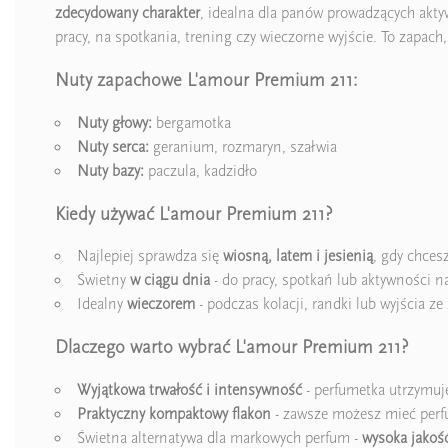
zdecydowany charakter
, idealna dla panów prowadzących aktyw
pracy, na spotkania, trening czy wieczorne wyjście. To zapach, 
Nuty zapachowe L'amour Premium 211:
Nuty głowy:
bergamotka
Nuty serca:
geranium, rozmaryn, szałwia
Nuty bazy:
paczula, kadzidło
Kiedy używać L'amour Premium 211?
Najlepiej sprawdza się
wiosną, latem i jesienią
, gdy chces
Świetny
w ciągu dnia
- do pracy, spotkań lub aktywności n
Idealny
wieczorem
- podczas kolacji, randki lub wyjścia z
Dlaczego warto wybrać L'amour Premium 211?
Wyjątkowa trwałość i intensywność
- perfumetka utrzymuje
Praktyczny kompaktowy flakon
- zawsze możesz mieć perfu
Świetna alternatywa dla markowych perfum -
wysoka jakość