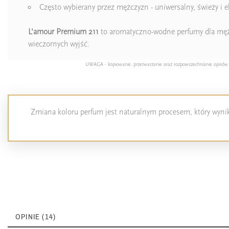
Często wybierany przez mężczyzn - uniwersalny, świeży i e
L'amour Premium 211
to aromatyczno-wodne perfumy dla mężcz
wieczornych wyjść.
UWAGA - kopiowanie, przetwarzanie oraz rozpowszechnianie opisów pro
Zmiana koloru perfum jest naturalnym procesem, który wynika
OPINIE (14)