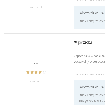
Czy ta opinia była pomocn
2024-10-28
Odpowiedź od Fran
Dziękujemy za opini
W porządku
Zapach sam w sobie bard
wyczuwalny, przez otocze
Paweł
Czy ta opinia była pomocn
2024-10-02
Odpowiedź od Fran
Dziękujemy za opin
innego rodzaju sub