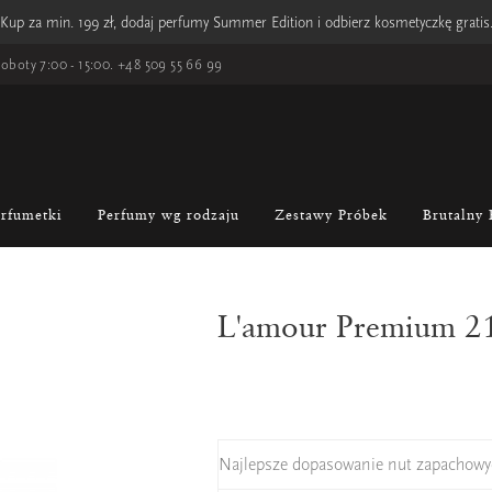
Kup za min. 199 zł, dodaj perfumy Summer Edition i odbierz kosmetyczkę gratis
oboty 7:00 - 15:00.
+48 509 55 66 99
erfumetki
Perfumy wg rodzaju
Zestawy Próbek
Brutalny 
L'amour Premium 2
Najlepsze dopasowanie nut zapachowy