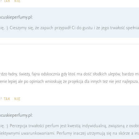
a?
TAK
NIE
cuskieperfumy.pl:
ę. :) Cieszymy się, że zapach przypadł Ci do gustu i że jego trwałość spełni
zo ładny, świeży, fajna odskocznia gdy ktoś ma dość słodkich ulepów, bardzo męsk
nie lepiej ale po opiniach wnioskuję że projekcja dla innych też nie jest najlepsza
a?
TAK
NIE
cuskieperfumy.pl:
ię. :) Percepcja trwałości perfum jest kwestią indywidualną, związaną z oso
iektywnymi uwarunkowaniami. Perfumy inaczej utrzymują się na skórze a ina