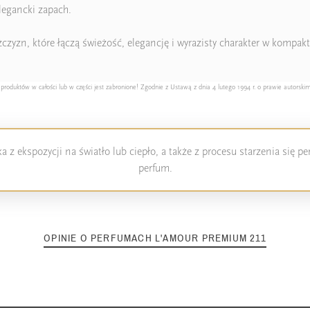
legancki zapach.
yzn, które łączą świeżość, elegancję i wyrazisty charakter w kompakt
duktów w całości lub w części jest zabronione! Zgodnie z Ustawą z dnia 4 lutego 1994 r. o prawie autorskim
 z ekspozycji na światło lub ciepło, a także z procesu starzenia się 
perfum.
OPINIE O PERFUMACH L'AMOUR PREMIUM 211