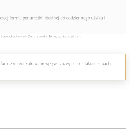
owej formie perfumetki, idealnej do codziennego użytku i
 i prawach pokrewnych (Dz. U. z 2006 e. Nr 90, poz. 631 z późn. zm.)
perfum. Zmiana koloru nie wpływa zazwyczaj na jakość zapachu