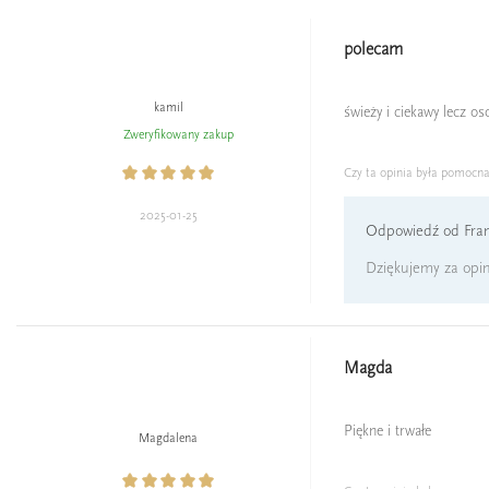
polecam
kamil
świeży i ciekawy lecz o
Zweryfikowany zakup
Czy ta opinia była pomocn
2025-01-25
Odpowiedź od Fran
Dziękujemy za opini
Magda
Piękne i trwałe
Magdalena