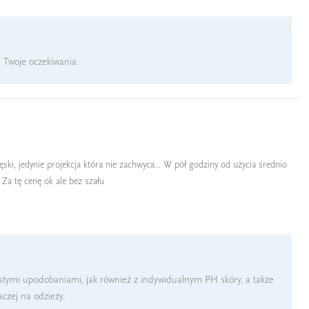
a Twoje oczekiwania.
i, jedynie projekcja która nie zachwyca... W pół godziny od użycia średnio
. Za tę cenę ok ale bez szału
bistymi upodobaniami, jak również z indywidualnym PH skóry, a także
czej na odzieży.