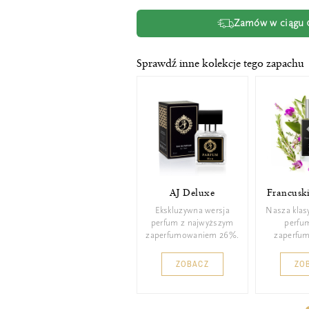
Zamów w ciągu
Sprawdź inne kolekcje tego zapachu
AJ Deluxe
Francusk
Ekskluzywna wersja
Nasza klas
perfum z najwyższym
perfu
zaperfumowaniem 26%.
zaperfu
ZOBACZ
ZO