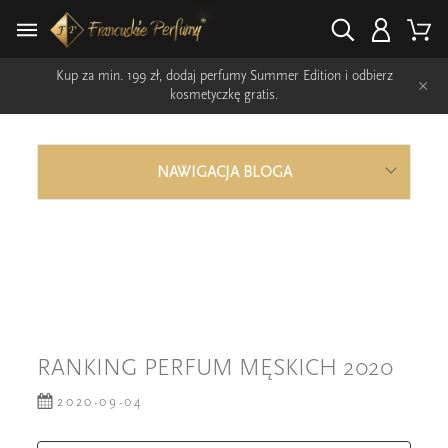
Kup za min. 199 zł, dodaj perfumy Summer Edition i odbierz
×
kosmetyczkę gratis.
NAWIGACJA BLOGA
RANKING PERFUM MĘSKICH 2020
2020-09-04