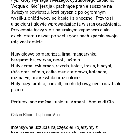
tryb, który wymaga świeżego, cytrusowego zapachu. 
“Acqua di Gio” jest jak pachnące pranie suszone na 
świeżym powietrzu, letni prysznic po ogromnym 
wysiłku, chłód wody po kąpieli słonecznej. Przynosi 
ulgę ciału i głowie wprowadzając ją w stan orzeźwienia. 
Przyjemnie łączy się z naturalnym zapachem ciała, 
dzięki czemu nawet po wielu godzinach spełnia swoją 
rolę znakomicie.
Nuty głowy: pomarańcza, lima, mandarynka, 
bergamotka, cytryna, neroli, jaśmin. 
Nuty serca: cyklamen, rezeda, fiołek, frezja, hiacynt, 
róża oraz jaśmin, gałka muszkatołowa, kolendra, 
rozmaryn, brzoskwinia oraz calone. 
Nuty bazy: ambra, paczuli, mech dębowy, cedr oraz białe 
piżmo. 
Perfumy lane można kupić tu: 
Armani - Acqua di Gio
Calvin Klein - Euphoria Men
Intensywne uczucia najczęściej kojarzymy z 