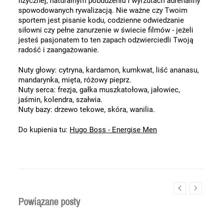
fizycznej, naturalnym pobudzeniu i wyrzutach adrenaliny 
spowodowanych rywalizacją. Nie ważne czy Twoim 
sportem jest pisanie kodu, codzienne odwiedzanie 
siłowni czy pełne zanurzenie w świecie filmów - jeżeli 
jesteś pasjonatem to ten zapach odzwierciedli Twoją 
radość i zaangażowanie. 
Nuty głowy: cytryna, kardamon, kumkwat, liść ananasu, 
mandarynka, mięta, różowy pieprz. 
Nuty serca: frezja, gałka muszkatołowa, jałowiec, 
jaśmin, kolendra, szałwia. 
Nuty bazy: drzewo tekowe, skóra, wanilia.
Do kupienia tu: 
Hugo Boss - Energise Men
Powiązane posty