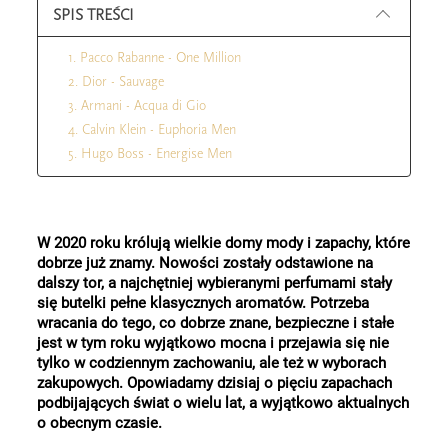
SPIS TREŚCI
1. Pacco Rabanne - One Million
2. Dior - Sauvage
3. Armani - Acqua di Gio
4. Calvin Klein - Euphoria Men
5. Hugo Boss - Energise Men
W 2020 roku królują wielkie domy mody i zapachy, które 
dobrze już znamy. Nowości zostały odstawione na 
dalszy tor, a najchętniej wybieranymi perfumami stały 
się butelki pełne klasycznych aromatów. Potrzeba 
wracania do tego, co dobrze znane, bezpieczne i stałe 
jest w tym roku wyjątkowo mocna i przejawia się nie 
tylko w codziennym zachowaniu, ale też w wyborach 
zakupowych. Opowiadamy dzisiaj o pięciu zapachach 
podbijających świat o wielu lat, a wyjątkowo aktualnych 
o obecnym czasie. 