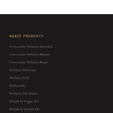
NASZE PRODUKTY
Francuskie Perfumy Damskie
Francuskie Perfumy Męskie
Francuskie Perfumy Royal
Perfumy Premium
Perfumy ECO
Perfumetki
Perfumy Dla Dzieci
Olejek AJ Argan Oil
Olejek AJ Jojoba Oil