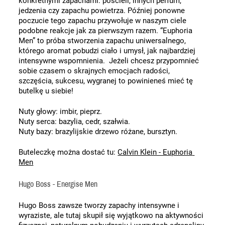
konkretnymi zapachami: pościeli, innych perfum, 
jedzenia czy zapachu powietrza. Później ponowne 
poczucie tego zapachu przywołuje w naszym ciele 
podobne reakcje jak za pierwszym razem. “Euphoria 
Men” to próba stworzenia zapachu uniwersalnego, 
którego aromat pobudzi ciało i umysł, jak najbardziej 
intensywne wspomnienia.  Jeżeli chcesz przypomnieć 
sobie czasem o skrajnych emocjach radości, 
szczęścia, sukcesu, wygranej to powinieneś mieć tę 
butelkę u siebie! 
Nuty głowy: imbir, pieprz. 
Nuty serca: bazylia, cedr, szałwia. 
Nuty bazy: brazylijskie drzewo różane, bursztyn.
Buteleczkę można dostać tu: 
Calvin Klein - Euphoria 
Men
Hugo Boss - Energise Men
Hugo Boss zawsze tworzy zapachy intensywne i 
wyraziste, ale tutaj skupił się wyjątkowo na aktywności 