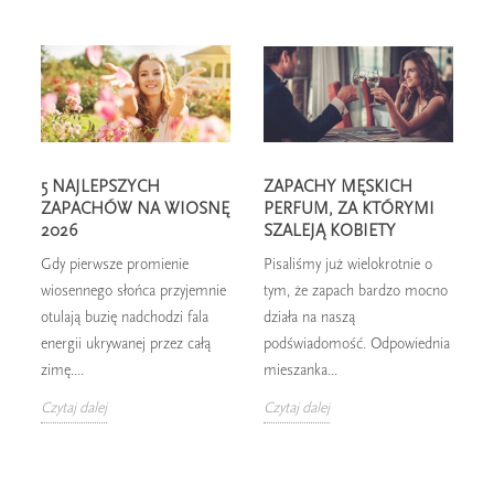
5 NAJLEPSZYCH
ZAPACHY MĘSKICH
ZAPACHÓW NA WIOSNĘ
PERFUM, ZA KTÓRYMI
2026
SZALEJĄ KOBIETY
Gdy pierwsze promienie
Pisaliśmy już wielokrotnie o
W
wiosennego słońca przyjemnie
tym, że zapach bardzo mocno
n
otulają buzię nadchodzi fala
działa na naszą
z
energii ukrywanej przez całą
podświadomość. Odpowiednia
p
zimę....
mieszanka...
Z
Czytaj dalej
Czytaj dalej
C