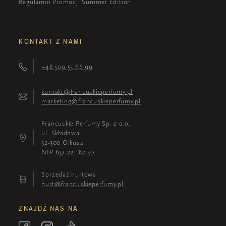
Regulamin Promocji Summer Edition
KONTAKT Z NAMI
+48 509 55 66 99
kontakt@francuskieperfumy.pl
marketing@francuskieperfumy.pl
Francuskie Perfumy Sp. z o.o.
ul. Składowa 1
32-300 Olkusz
NIP 637-221-87-50
Sprzedaż hurtowa
hurt@francuskieperfumy.pl
ZNAJDŹ NAS NA