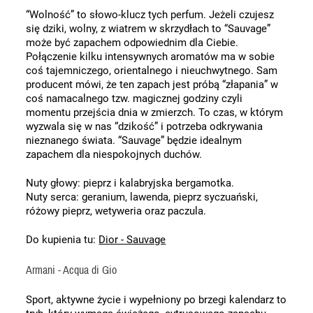
“Wolność” to słowo-klucz tych perfum. Jeżeli czujesz 
się dziki, wolny, z wiatrem w skrzydłach to “Sauvage” 
może być zapachem odpowiednim dla Ciebie. 
Połączenie kilku intensywnych aromatów ma w sobie 
coś tajemniczego, orientalnego i nieuchwytnego. Sam 
producent mówi, że ten zapach jest próbą “złapania” w 
coś namacalnego tzw. magicznej godziny czyli 
momentu przejścia dnia w zmierzch. To czas, w którym 
wyzwala się w nas “dzikość” i potrzeba odkrywania 
nieznanego świata. “Sauvage” będzie idealnym 
zapachem dla niespokojnych duchów.
Nuty głowy: pieprz i kalabryjska bergamotka.
Nuty serca: geranium, lawenda, pieprz syczuański, 
różowy pieprz, wetyweria oraz paczula.
Do kupienia tu: 
Dior - Sauvage
Armani - Acqua di Gio
Sport, aktywne życie i wypełniony po brzegi kalendarz to 