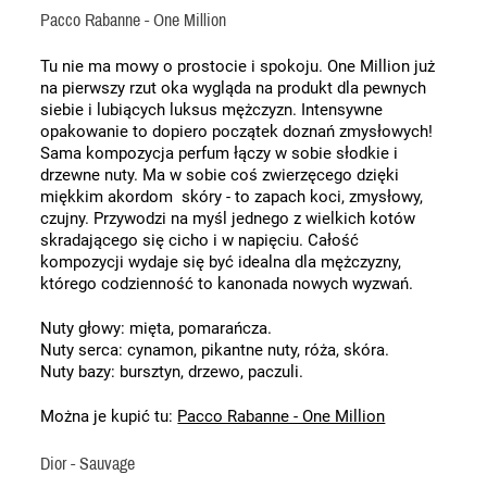
Pacco Rabanne - One Million
Tu nie ma mowy o prostocie i spokoju. One Million już 
na pierwszy rzut oka wygląda na produkt dla pewnych 
siebie i lubiących luksus mężczyzn. Intensywne 
opakowanie to dopiero początek doznań zmysłowych! 
Sama kompozycja perfum łączy w sobie słodkie i 
drzewne nuty. Ma w sobie coś zwierzęcego dzięki 
miękkim akordom  skóry - to zapach koci, zmysłowy, 
czujny. Przywodzi na myśl jednego z wielkich kotów 
skradającego się cicho i w napięciu. Całość 
kompozycji wydaje się być idealna dla mężczyzny, 
którego codzienność to kanonada nowych wyzwań. 
Nuty głowy: mięta, pomarańcza. 
Nuty serca: cynamon, pikantne nuty, róża, skóra.
Nuty bazy: bursztyn, drzewo, paczuli.
Można je kupić tu: 
Pacco Rabanne - One Million
Dior - Sauvage