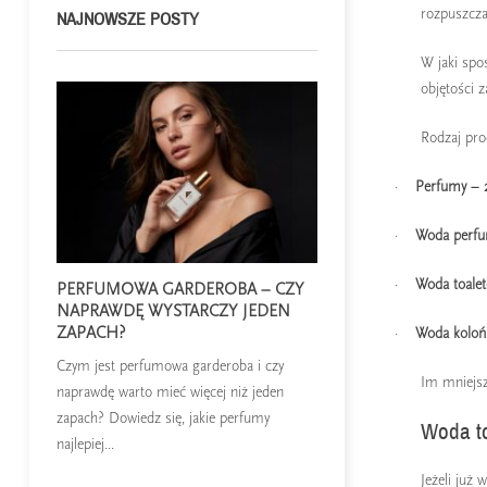
rozpuszczal
NAJNOWSZE POSTY
W jaki spo
objętości z
Rodzaj pro
·
Perfumy – 2
·
Woda perfu
·
Woda toalet
PERFUMOWA GARDEROBA – CZY
NIE WYBIERAJ P
NAPRAWDĘ WYSTARCZY JEDEN
OKAZJI. WYBIERZ 
ZAPACH?
NASTROJU.
·
Woda kolońs
Czym jest perfumowa garderoba i czy
Odkryj, jak wybierać p
Im mniejsz
naprawdę warto mieć więcej niż jeden
nastrojem, a nie tylko 
zapach? Dowiedz się, jakie perfumy
zapachy na dni pełne en
Woda to
najlepiej...
Czytaj dalej
Jeżeli już