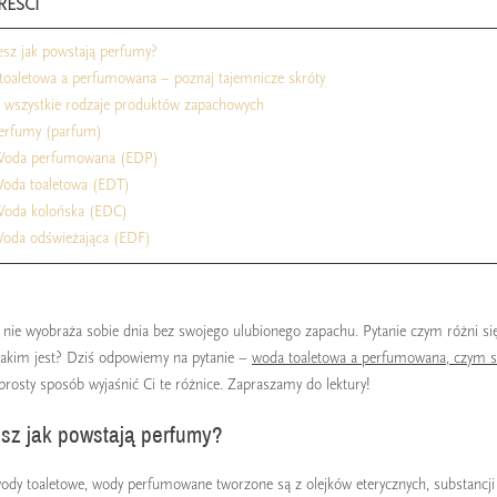
REŚCI
iesz jak powstają perfumy?
toaletowa a perfumowana – poznaj tajemnicze skróty
j wszystkie rodzaje produktów zapachowych
Perfumy (parfum)
 Woda perfumowana (EDP)
Woda toaletowa (EDT)
 Woda kolońska (EDC)
Woda odświeżająca (EDF)
i nie wyobraża sobie dnia bez swojego ulubionego zapachu. Pytanie czym różni s
akim jest? Dziś odpowiemy na pytanie –
woda toaletowa a perfumowana, czym si
rosty sposób wyjaśnić Ci te różnice. Zapraszamy do lektury!
sz jak powstają perfumy?
ody toaletowe, wody perfumowane tworzone są z olejków eterycznych, substanc