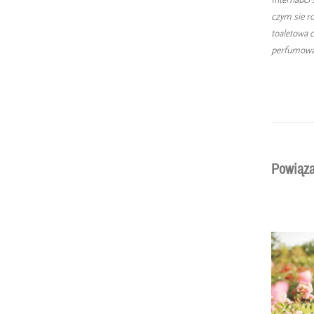
czym sie r
toaletowa 
perfumowan
Powiąza