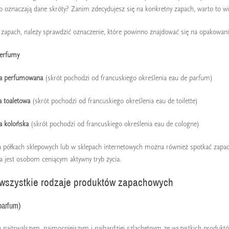
co oznaczają dane skróty? Zanim zdecydujesz się na konkretny zapach, warto to wi
 zapach, należy sprawdzić oznaczenie, które powinno znajdować się na opakowani
perfumy
a perfumowana
(skrót pochodzi od francuskiego określenia eau de parfum)
 toaletowa
(skrót pochodzi od francuskiego określenia eau de toilette)
 kolońska
(skrót pochodzi od francuskiego określenia eau de cologne)
a półkach sklepowych lub w sklepach internetowych można również spotkać zapach
 jest osobom ceniącym aktywny tryb życia.
wszystkie rodzaje produktów zapachowych
parfum)
 najtrwalszym, najmocniejszym i najbardziej szlachetnym ze wszystkich produkt