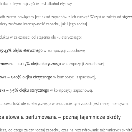
nika, którym najczęściej jest alkohol etylowy.
sób zatem powiązany jest skład zapachów z ich nazwą? Wszystko zależy od
stęże
ależy zarówno intensywność zapachu, jak i jego rodzaj.
duktu w zależności od stężenia olejku eterycznego:
5-43% olejku eterycznego
w kompozycji zapachowej,
mowana – 10-15% olejku eterycznego
w kompozycji zapachowej,
owa – 5-10% olejku eterycznego
w kompozycji zapachowej,
ERFUM DO
JESTEŚ TEAM CHERRY, LEMON CZY
RANK
JE DO
PASSION FRUIT? POZNAJ SWOJĄ
JAKI
LETNIĄ KOLEKCJĘ ZAPACHÓW
WYBI
ka – 3-5% olejku eterycznego
w kompozycji zapachowej.
erfumy zgodnie z
Jesteś team Cherry, Lemon czy Passion
Jakie 
a zawartość olejku eterycznego w produkcie, tym zapach jest mniej intensywny.
okazją. Poznaj
Fruit? Poznaj kolekcję Summer Edition i
popul
ergii, wyjątkowe...
odkryj letnie zapachy inspirowane...
bestse
aletowa a perfumowana – poznaj tajemnicze skróty
Czytaj dalej
Czytaj
 wiesz, od czego zależy rodzaj zapachu, czas na rozszyfrowanie tajemniczych skró