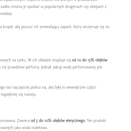
rzadko można je spotkać w popularnych drogeriach czy sklepach z
A TOALETOWA A
NAJPIĘKNIEJSZE ŚWIEŻE ZAP
rzedaży.
FUMOWANA – CZYM SIĘ
– RANKING PERFUM DAMSKI
NIĄ
Wiosna zbliża się wielkimi krokami.
a kropel, aby poczuć ich zniewalający zapach, który utrzymuje się na
ie czym różni się woda toaletowa od
idealny czas na to, aby zamienić ciężkie 
mowanej, może wydawać się banalne,
Czytaj dalej
y na pewno takim jest? W...
 dalej
owych na rynku. W ich składzie znajduje się
od 10 do 15% olejków
ała niż prawdziwe perfumy. Jednak zakup wody perfumowanej jest
o też najczęściej poleca się, aby były to wewnętrzne części
najpiękniej się rozwija.
rfumowana. Zawiera
od 5 do 10% olejków eterycznego.
Ten produkt
kowanych jako woda toaletowa.