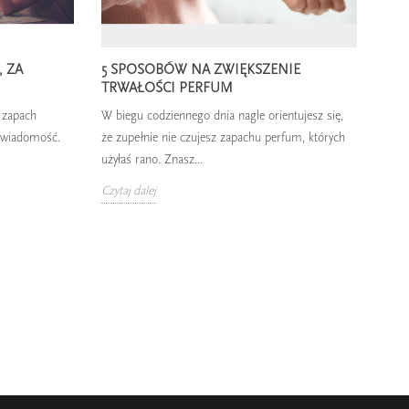
 ZA
5 SPOSOBÓW NA ZWIĘKSZENIE
TRWAŁOŚCI PERFUM
e zapach
W biegu codziennego dnia nagle orientujesz się,
świadomość.
że zupełnie nie czujesz zapachu perfum, których
użyłaś rano. Znasz...
Czytaj dalej