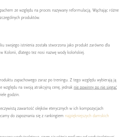
pachem ze względu na proces nazywany reformulacją. Wąchając różne
szczególnych produktów.
u swojego istnienia została stworzona jako produkt zarówno dla
 Kolonii, dlatego tez nosi nazwę wody kolońskiej.
roduktu zapachowego zaraz po treningu. Z tego względu wybierają ją
e względu na swoją atrakcyjną cenę, jednak
nie powinny po nie sięgać
iele godzin.
eczywistą zawartość olejków eterycznych w ich kompozycjach
hęcamy do zapoznania się z rankingiem
najpiękniejszych damskich
owana woda toaletowa, czym się różnią perfumy od wody toaletowej,