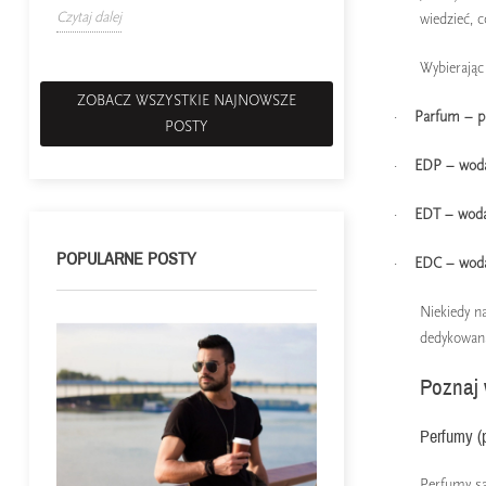
Czytaj dalej
wiedzieć, 
Wybierając
ZOBACZ WSZYSTKIE NAJNOWSZE
·
Parfum ­– 
POSTY
·
EDP – wod
·
EDT – woda
POPULARNE POSTY
·
EDC – woda
Niekiedy n
dedykowana
Poznaj 
Perfumy (
Perfumy są