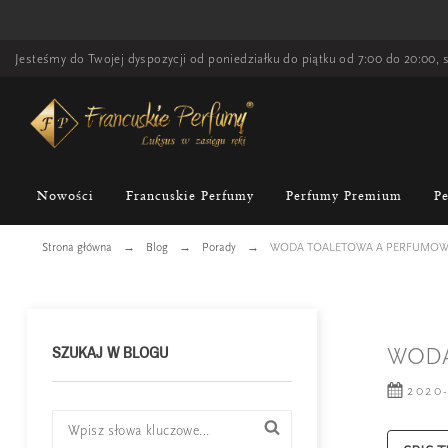
Jesteśmy do Twojej dyspozycji od poniedziałku do piątku od 7:00 do 20:00, s
Nowości
Francuskie Perfumy
Perfumy Premium
P
Strona główna
Blog
Porady
WODA TOALETOWA A PERFUMOWA
SZUKAJ W BLOGU
WODA
2020