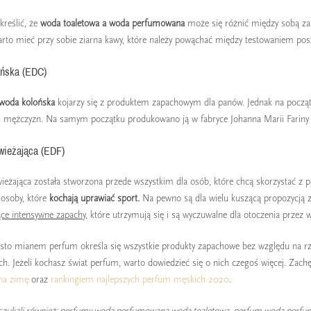
kreślić, że
woda toaletowa a woda perfumowana
może się różnić między sobą za
arto mieć przy sobie ziarna kawy, które należy powąchać między testowaniem po
ńska (EDC)
woda kolońska
kojarzy się z produktem zapachowym dla panów. Jednak na początk
k i mężczyzn. Na samym początku produkowano ją w fabryce Johanna Marii Fariny w
ieżająca (EDF)
eżająca została stworzona przede wszystkim dla osób, które chcą skorzystać z p
 osoby, które
kochają uprawiać sport.
Na pewno są dla wielu kuszącą propozycją z
ące intensywne zapachy,
które utrzymują się i są wyczuwalne dla otoczenia przez w
sto mianem perfum określa się wszystkie produkty zapachowe bez względu na rz
h. Jeżeli kochasz świat perfum, warto dowiedzieć się o nich czegoś więcej. Zac
na zimę
oraz
rankingiem najlepszych perfum męskich 2020
.
 szukali również: perfumy woda perfumowana woda toaletowa, perfum woda perfum