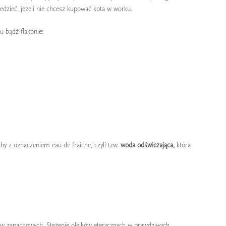
edzieć, jeżeli nie chcesz kupować kota w worku.
u bądź flakonie:
y z oznaczeniem eau de fraiche, czyli tzw.
woda odświeżająca,
która
ów zapachowych. Stężenie olejków eterycznych w prawdziwych