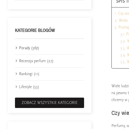
SPIS T
1. Czy w
2. Woda 
3. Pozna
KATEGORIE BLOGÓW
3.1. 
3.2.
3.3. 
Porady (367)
3.4.
Recenzja perfum (27)
3.5. 
Rankingi (11)
Wiele ludz
Lifestyle (53)
na pewno t
chcemy w p
ZOBACZ WSZYSTKIE KATEGORIE
Czy wie
Perfumy, w