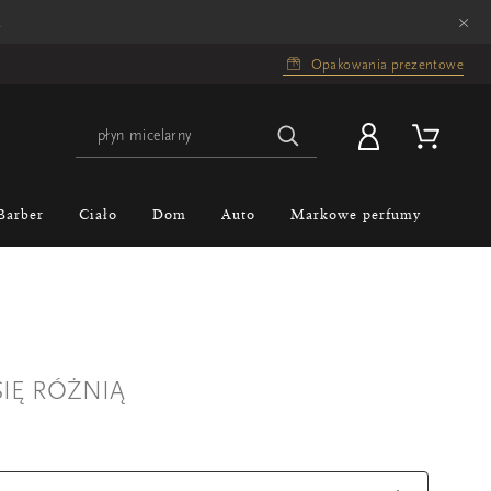
×
.
Opakowania prezentowe
Barber
Ciało
Dom
Auto
Markowe perfumy
IĘ RÓŻNIĄ