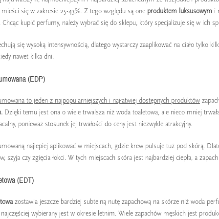
mieści się w zakresie 25-43%. Z tego względu są one
produktem luksusowym
i 
 MĘSKICH 2020
RANKING PERFUM DAMSKICH
WOD
Chcąc kupić perfumy, należy wybrać się do sklepu, który specjalizuje się w ich sp
2020
PER
 wielkie domy mody
RÓŻ
Rok 2020 należy do zdecydowanych
hują się wysoką intensywnością, dlatego wystarczy zaaplikować na ciało tylko kilk
e już znamy. Nowości
Pytan
zapachów, intensywnych i zauważalnych
iedy nawet kilka dni.
.
perfu
aromatów, a także do wielkich domów
ale cz
fumowana (EDP)
mody....
Czytaj
Czytaj dalej
mowana to jeden z najpopularniejszych i najłatwiej dostępnych produktów
zapach
h.
Dzięki temu jest ona o wiele trwalsza niż woda toaletowa, ale nieco mniej trw
calny, ponieważ stosunek jej trwałości do ceny jest niezwykle atrakcyjny.
mowaną najlepiej aplikować w miejscach, gdzie krew pulsuje tuż pod skórą. Dlateg
, szyja czy zgięcia łokci. W tych miejscach skóra jest najbardziej ciepła, a zapach 
etowa (EDT)
etowa
zostawia jeszcze bardziej subtelną nutę zapachową na skórze niż woda pe
najczęściej wybierany jest w okresie letnim. Wiele zapachów męskich jest produ