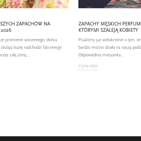
EPSZYCH ZAPACHÓW NA
ZAPACHY MĘSKICH PERFUM,
 2026
KTÓRYMI SZALEJĄ KOBIETY
ze promienie wiosennego słońca
Pisaliśmy już wielokrotnie o tym, ż
otulają buzię nadchodzi fala energii
bardzo mocno działa na naszą pod
rzez całą zimę....
Odpowiednia mieszanka...
Czytaj dalej