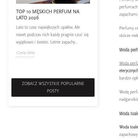
perfumach 
TOP 10 MĘSKICH PERFUM NA
RANKING PERFUM
zapachami. 
LATO 2026
W 2020 roku królują
Lato to czas największych upałów. Ale
Perfumy cec
i zapachy, które dobrz
nawet podczas nich każdy pragnie czuć się
skórze niek
zostały odstawione na..
wyjątkowo i świeżo. Letnie zapachy...
Czytaj dalej
Woda per
Czytaj dalej
Woda perfu
eterycznyc
bardzo opła
ZOBACZ WSZYSTKIE POPULARNE
POSTY
Wodę perfu
nadgarstków
Woda toal
Woda toal
zapachowy 