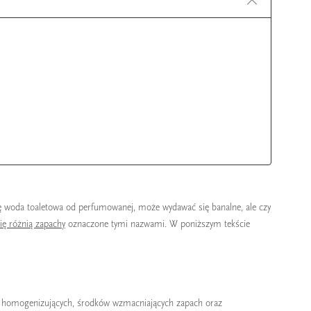
ię woda toaletowa od perfumowanej, może wydawać się banalne, ale czy
ę różnią zapachy
oznaczone tymi nazwami. W poniższym tekście
ji homogenizujących, środków wzmacniających zapach oraz