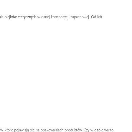
nia olejków eterycznych
w danej kompozycji zapachowej. Od ich
ING BESTSELLERÓW LIPCA –
TOP 10 PERFUM NA WIECZÓR 
E PERFUMY NAJCZĘŚCIEJ
ZMYSŁOWE KOMPOZYCJE NA
ERALI NASI KLIENCI?
SPECJALNE OKAZJE
perfumy cieszyły się największą
Szukasz idealnych perfum na wesele,
arnością w lipcu? Poznaj ranking
elegancką kolację lub wieczorne wyjści
llerów tworzony na podstawie...
Poznaj nasze Top 10 zmysłowych...
 dalej
Czytaj dalej
tów, które pojawiają się na opakowaniach produktów. Czy w ogóle warto