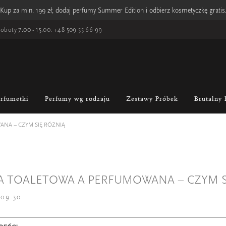
Kup za min. 199 zł, dodaj perfumy Summer Edition i odbierz kosmetyczkę gratis
oboty 7:00 - 15:00.
+48 509 55 66 99
erfumetki
Perfumy wg rodzaju
Zestawy Próbek
Brutalny 
NA – CZYM SIĘ RÓŻNIĄ
 TOALETOWA A PERFUMOWANA – CZYM S
-09-30