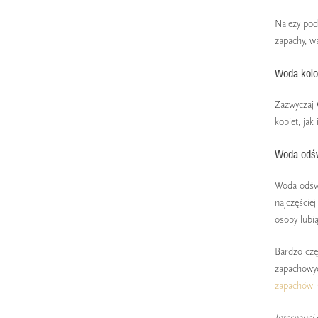
Należy pod
zapachy, w
Woda kolo
Zazwyczaj
kobiet, ja
Woda odśw
Woda odświ
najczęściej
osoby lubi
Bardzo czę
zapachowyc
zapachów 
Internauci