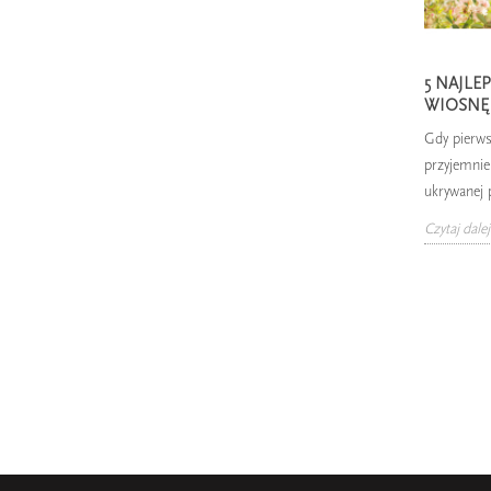
5 NAJL
WIOSNĘ
Gdy pierws
przyjemnie 
ukrywanej p
Czytaj dalej