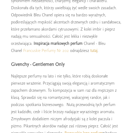
synonimem niezależności, charyzmy, elegancji i charakteru.
Doskonała dla tych, którzy uwielbiają żyć wedle swoich zasadach.
Odpowiednik Bleu Chanel opiera się na bardzo wyraźnych,
podkreślających męskość akcentach drzewnych cedru i sandałowca,
które przełamano akordami cytrusowymi. Z kolei imbir i pieprz
nadają mu sensualności. Całość jest lekka i niezwykle
orzeźwiająca.
Inspiracja markowych perfum
Chanel - Bleu
Chanel
Francuskie Perfumy Nr 202
odnajdziesz
tutaj
.
Givenchy - Gentlemen Only
Najlepsze perfumy na lato i nie tylko, które robią doskonałe
pierwsze wrażenie. Przyciągają swoją elegancją i aromatycznym
zapachem drzewnym. To kompozycja w sam raz dla mężczyzn z
klasą. Sprawdzi się na romantycznej, wakacyjnej randce, jak i
podczas spotkania biznesowego. Nutą przewodnią tych perfum
jest kadzidło, cedr i liście brzozy nadające wyrazistego aromatu.
Zmysłowym dodatkiem niczym afrodyzjaki są z kolei paczula i
piżmo. Pikantnych akordów nadaje zaś różowy pieprz. Całość jest