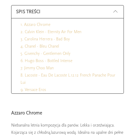
SPIS TREŚCI
1. Azzaro Chrome
2. Calvin Klein - Eternity Air For Men
3. Carolina Herrera - Bad Boy
4. Chanel - Bleu Chanel
5. Givenchy - Gentlemen Only
6. Hugo Boss - Bottled Intense
7. Jimmy Choo Man
8. Lacoste - Eau De Lacoste L.12.12 French Panache Pour
Lui
9. Versace Eros
10. Yves Saint Laurent - La Nuit Del'Homme
Azzaro Chrome
Niebanalna letnia kompozycja dla panów. Lekka i orzeźwiająca.
Kojarząca się z chłodną,lazurową wodą. Idealna na upalne dni pełne