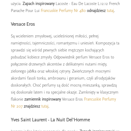
użycia.
Zapach inspirowany
Lacoste - Eau De Lacoste L.12.12 French
Panache Pour Lui
Francuskie Perfumy Nr 480
odnajdziesz
tutaj
.
Versace Eros
Są wcieleniem zmysłowej, ucieleśnionej miłości, pełnej
namiętności, tajemniczości, romantyzmu i uniesień. Kompozycja ta
sprawdzi się wśród pewnych siebie mężczyzn kochających
pobudzać kobiece zmysły. Odpowiednik perfum Versace Eros to
połączenie drzewnych akcentów z delikatnymi nutami mięty,
zielonego jabłka oraz włoskiej cytryny. Zwieńczonych mocnymi
akordami fasoli tonka, ambroxanu i geranium, czyli afrodyzjaków
doskonałych. Choć perfumy są dość mocną mieszanką, sprawdzą
się doskonale latem i na specjalne okazje. Zamknięty w klasycznym
flakonie
zamiennik inspirowany
Versace Eros
Francuskie Perfumy
Nr 207
znajdziesz
tutaj
.
Yves Saint Laurent - La Nuit Del'Homme