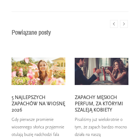
Powiązane posty
5 NAJLEPSZYCH
ZAPACHY MĘSKICH
ZAPACHÓW NA WIOSNĘ
PERFUM, ZA KTÓRYMI
2026
SZALEJĄ KOBIETY
Gdy pierwsze promienie
Pisaliśmy już wielokrotnie o
W
wiosennego słońca przyjemnie
tym, że zapach bardzo mocno
n
otulają buzię nadchodzi fala
działa na naszą
z