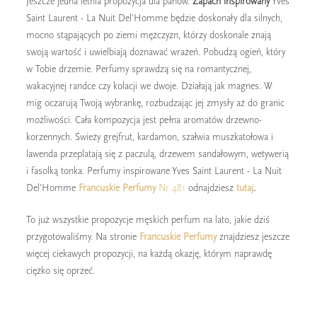
Jeszcze jedna letnia propozycja dla panów.
Zapach inspirowany
Yves
Saint Laurent - La Nuit Del'Homme będzie doskonały dla silnych,
mocno stąpających po ziemi mężczyzn, którzy doskonale znają
swoją wartość i uwielbiają doznawać wrażeń. Pobudzą ogień, który
w Tobie drzemie. Perfumy sprawdzą się na romantycznej,
wakacyjnej randce czy kolacji we dwoje. Działają jak magnes. W
mig oczarują Twoją wybrankę, rozbudzając jej zmysły aż do granic
możliwości. Cała kompozycja jest pełna aromatów drzewno-
korzennych. Świeży grejfrut, kardamon, szałwia muszkatołowa i
lawenda przeplatają się z paczulą, drzewem sandałowym, wetywerią
i fasolką tonka. Perfumy inspirowane Yves Saint Laurent - La Nuit
Del'Homme
Francuskie Perfumy
Nr 481
odnajdziesz
tutaj
.
To już wszystkie propozycje męskich perfum na lato, jakie dziś
przygotowaliśmy. Na stronie
Francuskie Perfumy
znajdziesz jeszcze
więcej ciekawych propozycji, na każdą okazję, którym naprawdę
ciężko się oprzeć.