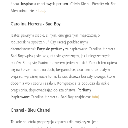
fiołka.
Inspiracja markowych perfum
Calvin Klein - Eternity Air For
Men odnajdziesz
tutaj
.
Carolina Herrera - Bad Boy
Jesteś pewnym siebie, silnym, energicznym mężczyzną o
łobuzerskim spojrzeniu? Czy raczej poukładanym
dżentelmenem?
Paryskie perfumy
zainspirowane Carolina Herrera
Bad Boy wpiszą się w gusta się grzecznym, jak i niegrzecznych
panów. Staną się Twoim numerem jeden na lato! Zapach ten opiera
się na korzennych akordach, bergamotce, czarnym oraz białym
pieprzu, wyraźnej nucie tonki, kakao, drzewa bursztynowego, które
dopełnia woń cedru i szałwii. Kompozycja ta pobudza damskie
pragnienia, doprowadzając do szaleństwa.
Perfumy
inspirowane
Carolina Herrera - Bad Boy znajdziesz
tutaj
.
Chanel - Bleu Chanel
To kolejna letnia propozycja zapachu dla mężczyzn. Jest