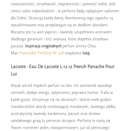
nowoczesność, zmysłowość, niepokorność i pewność siebie. Jeśli
cenisz sobie indywidualizm - te perfumy będą najlepszym wyborem
dla Ciebie. Oczarują każdą damę. Kwintesencją tego zapachu są
wysublimowane nuty przeplatające się ze słodkimi akordami.
Wyraźna jest tu woń paproci i lawendy, uzupełniona aromatem
słodkiego geranium i liści ananasa, które dopełnia zmysłowa
paczula.
Inspiracja
oryginalnych
perfum Jimmy Choo
Man
Francuskie Perfumy Nr 278
znajdziesz
tutaj.
Lacoste - Eau De Lacoste L.12.12 French Panache Pour
Lui
Klasyk wśród męskich perfum na lato. Ich zamiennik wywołuje
uśmiech, dodaje energii, optymizmu, poprawia humor. Trafia w
każde gusta. Utrzymuje się na ubraniach i skórze wiele godzin.
Uwodzicielskie akordy orzeźwiającej mandarynki, świeżego jabłka,
aromatycznej lawendy, kardamonu, paczuli oraz drzewa
sandałowego grają tu pierwsze skrzypce. Perfumy te staną się
Twoim numerem jeden, niezapomnianym, już od pierwszego