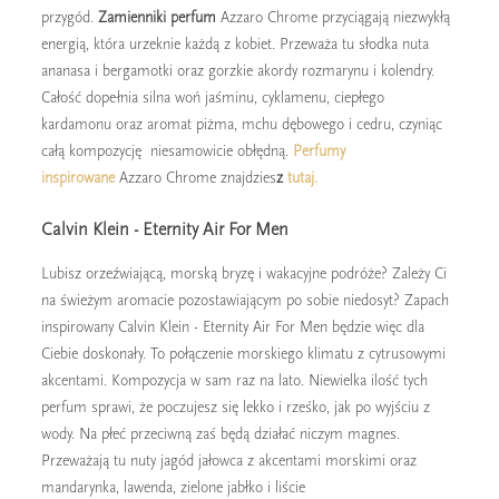
przygód.
Zamienniki perfum
Azzaro Chrome przyciągają niezwykłą
energią, która urzeknie każdą z kobiet. Przeważa tu słodka nuta
ananasa i bergamotki oraz gorzkie akordy rozmarynu i kolendry.
Całość dopełnia silna woń jaśminu, cyklamenu, ciepłego
kardamonu oraz aromat piżma, mchu dębowego i cedru, czyniąc
całą kompozycję niesamowicie obłędną.
Perfumy
inspirowane
Azzaro Chrome znajdzies
z
tutaj.
Calvin Klein - Eternity Air For Men
Lubisz orzeźwiającą, morską bryzę i wakacyjne podróże? Zależy Ci
na świeżym aromacie pozostawiającym po sobie niedosyt? Zapach
inspirowany Calvin Klein - Eternity Air For Men będzie więc dla
Ciebie doskonały. To połączenie morskiego klimatu z cytrusowymi
akcentami. Kompozycja w sam raz na lato. Niewielka ilość tych
perfum sprawi, że poczujesz się lekko i rześko, jak po wyjściu z
wody. Na płeć przeciwną zaś będą działać niczym magnes.
Przeważają tu nuty jagód jałowca z akcentami morskimi oraz
mandarynka, lawenda, zielone jabłko i liście