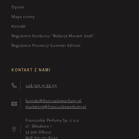
Opinie
Mapa strony
Kontakt
Regulamin Konkursu "Wakacje Marzeń 2026"
Regulamin Promocji Summer Edition
KONTAKT Z NAMI
+48 509 55 66 99
kontakt@francuskieperfumy.pl
marketing@francuskieperfumy.pl
Francuskie Perfumy Sp. z o.o.
ul. Składowa 1
32-300 Olkusz
NIP 637-221-87-50