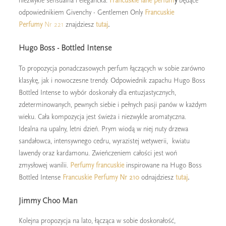
niezwykle sensualna i elegancka.
Francuskie lane perfum
y
będące
odpowiednikiem Givenchy - Gentlemen Only
Francuskie
Perfumy
Nr 221
znajdziesz
tutaj
.
Hugo Boss - Bottled Intense
To propozycja ponadczasowych perfum łączących w sobie zarówno
klasykę, jak i nowoczesne trendy. Odpowiednik zapachu Hugo Boss
Bottled Intense to wybór doskonały dla entuzjastycznych,
zdeterminowanych, pewnych siebie i pełnych pasji panów w każdym
wieku. Cała kompozycja jest świeża i niezwykle aromatyczna.
Idealna na upalny, letni dzień. Prym wiodą w niej nuty drzewa
sandałowca, intensywnego cedru, wyrazistej wetywerii, kwiatu
lawendy oraz kardamonu. Zwieńczeniem całości jest woń
zmysłowej wanilii.
Perfumy francuskie
inspirowane na Hugo Boss
Bottled Intense
Francuskie Perfumy Nr 210
odnajdziesz
tutaj
.
Jimmy Choo Man
Kolejna propozycja na lato, łącząca w sobie doskonałość,