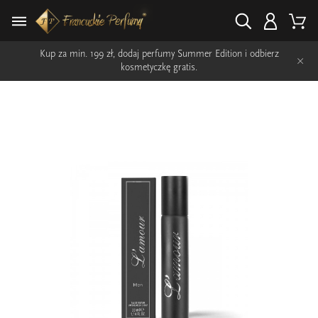
Kup za min. 199 zł, dodaj perfumy Summer Edition i odbierz
×
kosmetyczkę gratis.