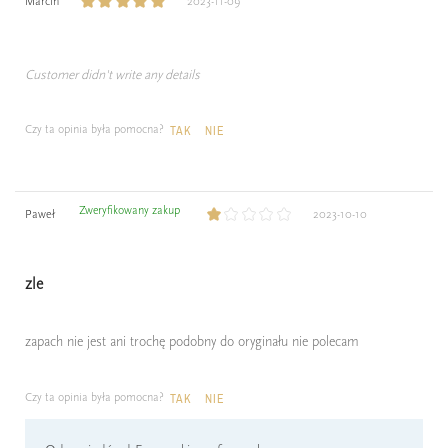
Marcin
2023-11-09
Customer didn't write any details
Czy ta opinia była pomocna?
TAK
NIE
Zweryfikowany zakup
Paweł
2023-10-10
zle
zapach nie jest ani trochę podobny do oryginału nie polecam
Czy ta opinia była pomocna?
TAK
NIE