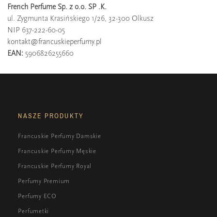
French Perfume Sp. z o.o. SP .K.
ul. Zygmunta Krasińskiego 1/26, 32-300 Olkusz
NIP 637-222-60-05
kontakt@francuskieperfumy.pl
EAN:
5906826255660
NASZE PRODUKTY
Francuskie Perfumy Damskie
Francuskie Perfumy Męskie
Francuskie Perfumy Royal
Perfumy Premium
Perfumy ECO
Perfumetki