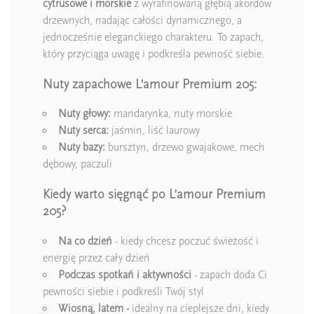
cytrusowe i morskie
z wyrafinowaną głębią akordów
drzewnych, nadając całości dynamicznego, a
jednocześnie eleganckiego charakteru. To zapach,
który przyciąga uwagę i podkreśla pewność siebie.
Nuty zapachowe L’amour Premium 205:
Nuty głowy:
mandarynka, nuty morskie
Nuty serca:
jaśmin, liść laurowy
Nuty bazy:
bursztyn, drzewo gwajakowe, mech
dębowy, paczuli
Kiedy warto sięgnąć po L’amour Premium
205?
Na co dzień
- kiedy chcesz poczuć świeżość i
energię przez cały dzień
Podczas spotkań i aktywności
- zapach doda Ci
pewności siebie i podkreśli Twój styl
Wiosną, latem -
idealny na cieplejsze dni, kiedy