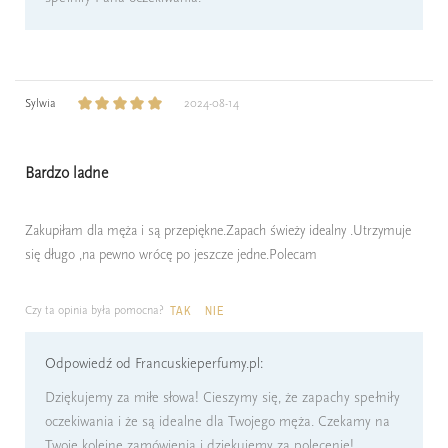
Sylwia
2024-08-14
Bardzo ladne
Zakupiłam dla męża i są przepiękne.Zapach świeży idealny .Utrzymuje
się długo ,na pewno wrócę po jeszcze jedne.Polecam
Czy ta opinia była pomocna?
TAK
NIE
Odpowiedź od Francuskieperfumy.pl:
Dziękujemy za miłe słowa! Cieszymy się, że zapachy spełniły
oczekiwania i że są idealne dla Twojego męża. Czekamy na
Twoje kolejne zamówienia i dziękujemy za polecenie!