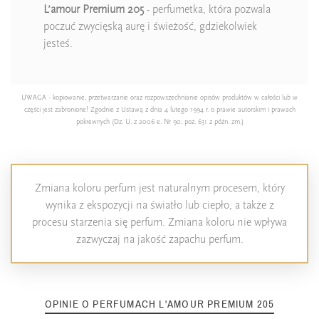
L’amour Premium 205
- perfumetka, która pozwala
poczuć zwycięską aurę i świeżość, gdziekolwiek
jesteś.
UWAGA - kopiowanie, przetwarzanie oraz rozpowszechnianie opisów produktów w całości lub w
części jest zabronione! Zgodnie z Ustawą z dnia 4 lutego 1994 r. o prawie autorskim i prawach
pokrewnych (Dz. U. z 2006 e. Nr 90, poz. 631 z późn. zm.)
Zmiana koloru perfum jest naturalnym procesem, który
wynika z ekspozycji na światło lub ciepło, a także z
procesu starzenia się perfum. Zmiana koloru nie wpływa
zazwyczaj na jakość zapachu perfum.
OPINIE O PERFUMACH L'AMOUR PREMIUM 205