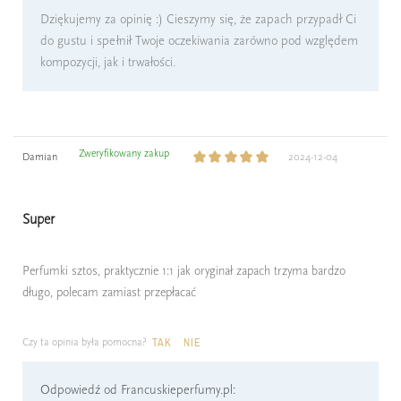
Dziękujemy za opinię :) Cieszymy się, że zapach przypadł Ci
do gustu i spełnił Twoje oczekiwania zarówno pod względem
kompozycji, jak i trwałości.
Zweryfikowany zakup
Damian
2024-12-04
Super
Perfumki sztos, praktycznie 1:1 jak oryginał zapach trzyma bardzo
długo, polecam zamiast przepłacać
Czy ta opinia była pomocna?
TAK
NIE
Odpowiedź od Francuskieperfumy.pl: