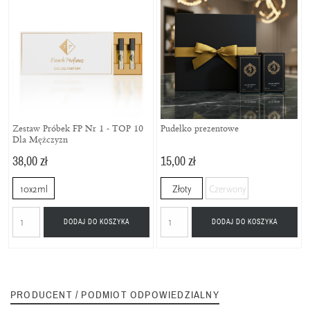
Zestaw Próbek FP Nr 1 - TOP 10
Pudełko prezentowe
Dla Mężczyzn
38,00 zł
15,00 zł
10x2ml
Złoty
Czerwony
DODAJ DO KOSZYKA
DODAJ DO KOSZYKA
PRODUCENT / PODMIOT ODPOWIEDZIALNY