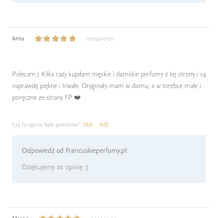
Anna
2024-07-20
Polecam:) Kilka razy kupiłam męskie i damskie perfumy z tej strony i są
naprawdę piękne i trwałe. Oryginały mam w domu, a w torebce małe i
poręczne ze strony FP ❤️
Czy ta opinia była pomocna?
TAK
NIE
Odpowiedź od Francuskieperfumy.pl:
Dziękujemy za opinię :)