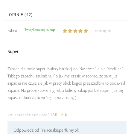
OPINIE (42)
Zweryfikowany zakup
Łukasz
2026-05-26
Super
Zapach dla mnie super. Należy bardziej do "świeżych" a nie "słodkich".
Takiego zapachu szukałem. Po jakimś czasie wiadomo, że sam już
zapachu nie czuję ale jak w pracy obok kogoś przeszedłem to pochwalił
zapach. Na próbę kupiłem 33ml, a kolejny zakup już był 104ml. Jak się
zapaszki skończą to wrócę tu na zakupy; )
Czy ta opinia była pomocna?
TAK
NIE
Odpowiedź od Francuskieperfumy.pl: