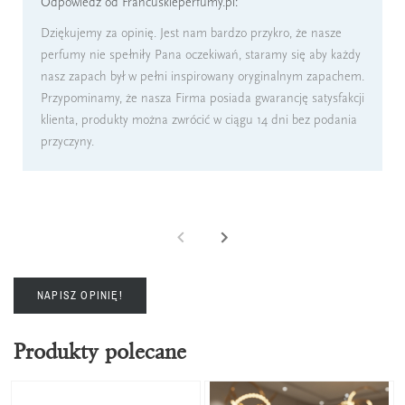
Odpowiedź od Francuskieperfumy.pl:
Dziękujemy za opinię. Jest nam bardzo przykro, że nasze
perfumy nie spełniły Pana oczekiwań, staramy się aby każdy
nasz zapach był w pełni inspirowany oryginalnym zapachem.
Przypominamy, że nasza Firma posiada gwarancję satysfakcji
klienta, produkty można zwrócić w ciągu 14 dni bez podania
przyczyny.
NAPISZ OPINIĘ!
Produkty polecane