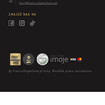
hurt@francuskieperfumy.pl
ZNAJDŹ NAS NA
© Francuskieperfumy.pl 2024. Wszelkie prawa zastrzeżone.