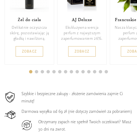
Żel do ciała
AJ Deluxe
Francuskie
Delikatnie oczyszcza
Ekskluzywna wersja
Nasza klasyc
skórę, pozostawiając ją
perfum z najwyższym
perfum 
gładką i nawilżoną.
zaperfumowaniem 26%.
zaperfumo
ZOBACZ
ZOBACZ
ZOB
Szybkie i bezpieczne zakupy - złożenie zamówienia zajmie Ci
minutę!
Darmowa wysyłka od 69 zł (nie dotyczy zamówień za pobraniem)
Otrzymany zapach nie spełnił Twoich oczekiwań? Masz
30 dni na zwrot.