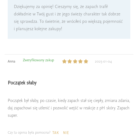
Dziękujemy za opinię! Cieszymy się, że zapach trafił
dokładnie w Twój gust i że jego świeży charakter tak dobrze
się sprawdza. To świetnie, że wróciłeś po większą pojemność
i planujesz kolejne zakupy!
Zweryfikowany zakup
Anna
2025-01-04
Początek słaby
Początek był słaby, po czasie, kiedy zapach stał się ciepły, zmiana zdania,
daj zapachowi się utlenić i pozwolić wejść w reakcje z pH skóry. Zapach
super.
Czy ta opinia była pomocna?
TAK
NIE