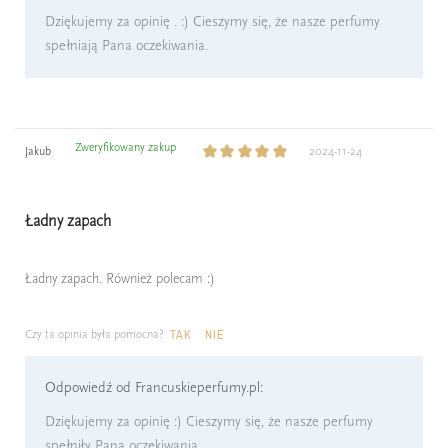
Dziękujemy za opinię . :) Cieszymy się, że nasze perfumy
spełniają Pana oczekiwania.
Zweryfikowany zakup
Jakub
2024-11-24
Ładny zapach
Ładny zapach. Również polecam :)
Czy ta opinia była pomocna?
TAK
NIE
Odpowiedź od Francuskieperfumy.pl:
Dziękujemy za opinię :) Cieszymy się, że nasze perfumy
spełniły Pana oczekiwania.