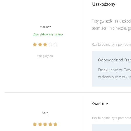
Uszkodzony
Trzy gwiazdki za uszkod
Mariusz
atomizer i nie można go
Zweryfikowany zakup
Czy ta opinia była pomocn
2025-07-28
Odpowiedź od Fran
Dziękujemy za Twoj
zadowolony z zaku
świetnie
Sarp
Czy ta opinia była pomocn