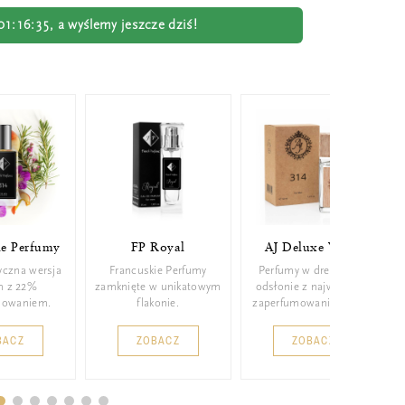
01:16:34
, a wyślemy jeszcze dziś!
ie Perfumy
FP Royal
AJ Deluxe Wood
yczna wersja
Francuskie Perfumy
Perfumy w drewnianej
m z 22%
zamknięte w unikatowym
odsłonie z najwyższym
mowaniem.
flakonie.
zaperfumowaniem 26%.
BACZ
ZOBACZ
ZOBACZ