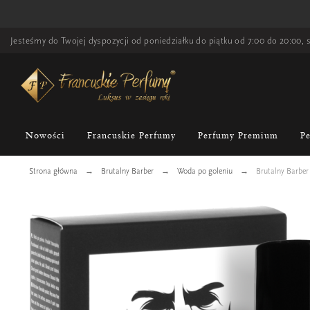
Jesteśmy do Twojej dyspozycji od poniedziałku do piątku od 7:00 do 20:00, s
Nowości
Francuskie Perfumy
Perfumy Premium
P
Strona główna
Brutalny Barber
Woda po goleniu
Brutalny Barber