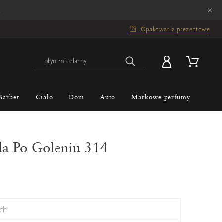
×
.
Opakowania prezentowe
Barber
Ciało
Dom
Auto
Markowe perfumy
da Po Goleniu 314
ch