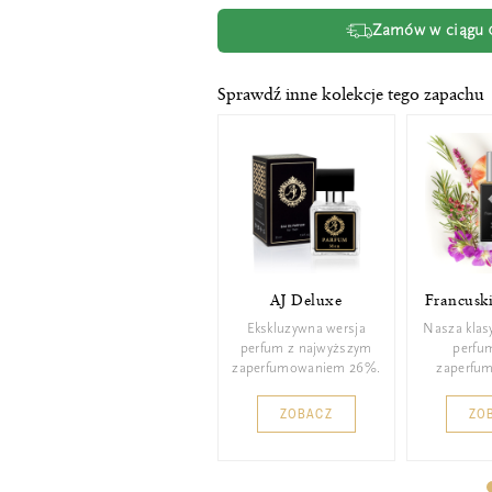
Zamów w ciągu
Sprawdź inne kolekcje tego zapachu
AJ Deluxe
Francusk
Ekskluzywna wersja
Nasza klas
perfum z najwyższym
perfu
zaperfumowaniem 26%.
zaperfu
ZOBACZ
ZO