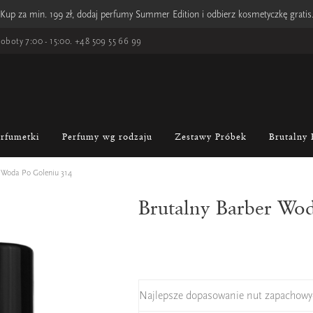
Kup za min. 199 zł, dodaj perfumy Summer Edition i odbierz kosmetyczkę gratis
oboty 7:00 - 15:00.
+48 509 55 66 99
erfumetki
Perfumy wg rodzaju
Zestawy Próbek
Brutalny 
 Woda Po Goleniu 314
Brutalny Barber Wo
Najlepsze dopasowanie nut zapachowy