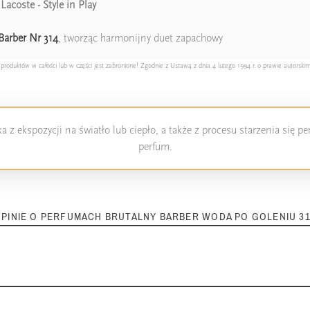
y
Lacoste - Style in Play
Barber Nr 314
, tworząc harmonijny duet zapachowy
duktów w całości lub w części jest zabronione! Zgodnie z Ustawą z dnia 4 lutego 1994 r. o prawie autorskim
 z ekspozycji na światło lub ciepło, a także z procesu starzenia się 
perfum.
PINIE O PERFUMACH BRUTALNY BARBER WODA PO GOLENIU 3