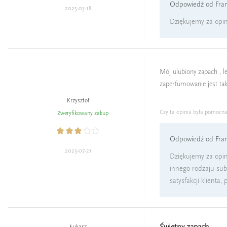
Odpowiedź od Fran
2025-03-18
Dziękujemy za opin
Mój ulubiony zapach , l
zaperfumowanie jest tak
Krzysztof
Czy ta opinia była pomocn
Zweryfikowany zakup
Odpowiedź od Fran
2023-07-21
Dziękujemy za opin
innego rodzaju sub
satysfakcji klienta
Świetny zapach
Łukasz