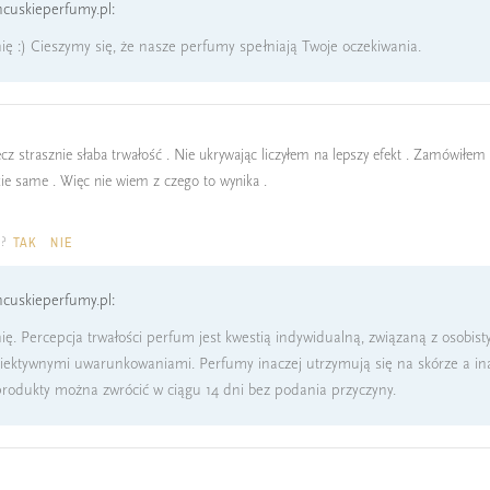
cuskieperfumy.pl:
ię :) Cieszymy się, że nasze perfumy spełniają Twoje oczekiwania.
ecz strasznie słaba trwałość . Nie ukrywając liczyłem na lepszy efekt . Zamówiłe
ie same . Więc nie wiem z czego to wynika .
a?
TAK
NIE
cuskieperfumy.pl:
ię. Percepcja trwałości perfum jest kwestią indywidualną, związaną z osobis
iektywnymi uwarunkowaniami. Perfumy inaczej utrzymują się na skórze a in
, produkty można zwrócić w ciągu 14 dni bez podania przyczyny.