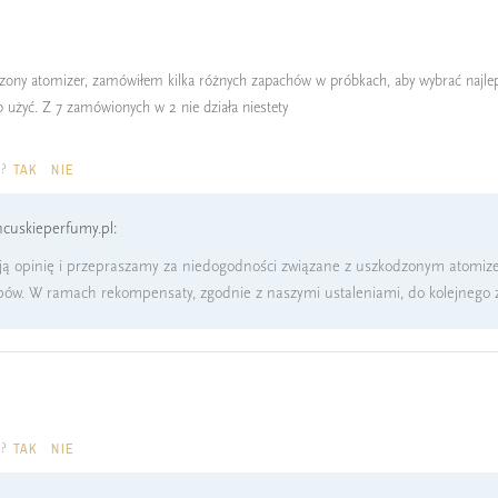
zony atomizer, zamówiłem kilka różnych zapachów w próbkach, aby wybrać najlep
 użyć. Z 7 zamówionych w 2 nie działa niestety
a?
TAK
NIE
cuskieperfumy.pl:
ą opinię i przepraszamy za niedogodności związane z uszkodzonym atomizer
pów. W ramach rekompensaty, zgodnie z naszymi ustaleniami, do kolejnego
a?
TAK
NIE