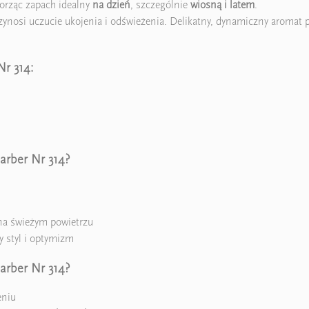
worząc zapach idealny
na dzień
, szczególnie
wiosną i latem
.
ynosi uczucie ukojenia i odświeżenia. Delikatny, dynamiczny aromat po
r 314:
arber Nr 314?
 na świeżym powietrzu
y styl i optymizm
arber Nr 314?
eniu