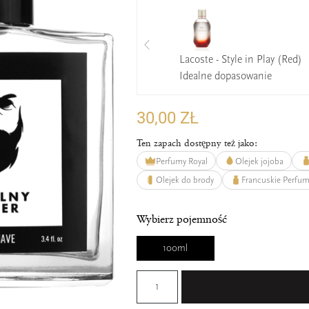
Lacoste - Style in Play (Red)
Idealne dopasowanie
30,00 ZŁ
Ten zapach dostępny też jako:
Perfumy Royal
Olejek jojoba
Olejek do brody
Francuskie Perfu
Wybierz pojemność
100ml