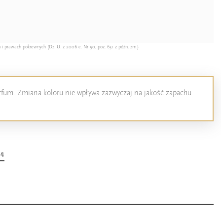
 i prawach pokrewnych (Dz. U. z 2006 e. Nr 90, poz. 631 z późn. zm.)
perfum. Zmiana koloru nie wpływa zazwyczaj na jakość zapachu
14