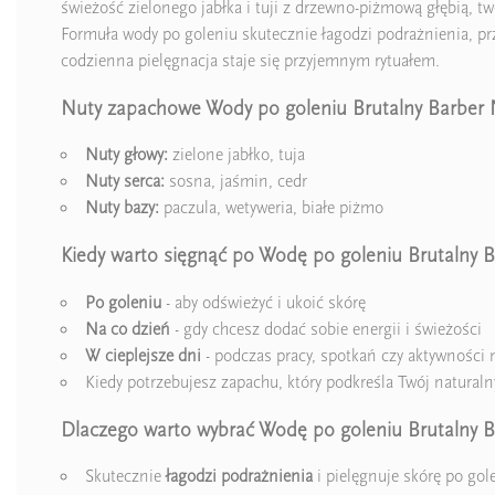
świeżość zielonego jabłka i tuji z drzewno-piżmową głębią, t
Formuła wody po goleniu skutecznie łagodzi podrażnienia, prz
codzienna pielęgnacja staje się przyjemnym rytuałem.
Nuty zapachowe Wody po goleniu Brutalny Barber N
Nuty głowy:
zielone jabłko, tuja
Nuty serca:
sosna, jaśmin, cedr
Nuty bazy:
paczula, wetyweria, białe piżmo
Kiedy warto sięgnąć po Wodę po goleniu Brutalny B
Po goleniu
- aby odświeżyć i ukoić skórę
Na co dzień
- gdy chcesz dodać sobie energii i świeżości
W cieplejsze dni
- podczas pracy, spotkań czy aktywności
Kiedy potrzebujesz zapachu, który podkreśla Twój naturaln
Dlaczego warto wybrać Wodę po goleniu Brutalny B
Skutecznie
łagodzi podrażnienia
i pielęgnuje skórę po gol