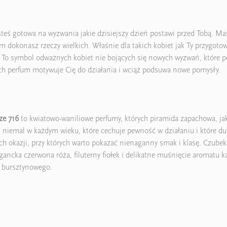
steś gotowa na wyzwania jakie dzisiejszy dzień postawi przed Tobą. Ma
rym dokonasz rzeczy wielkich. Właśnie dla takich kobiet jak Ty przyg
To symbol odważnych kobiet nie bojących się nowych wyzwań, które p
h perfum motywuje Cię do działania i wciąż podsuwa nowe pomysły.
ze 716
to kwiatowo-waniliowe perfumy, których piramida zapachowa, jak
niemal w każdym wieku, które cechuje pewność w działaniu i które du
 okazji, przy których warto pokazać nienaganny smak i klasę. Czubek 
egancka czerwona róża, filuterny fiołek i delikatne muśnięcie aromatu 
a bursztynowego.