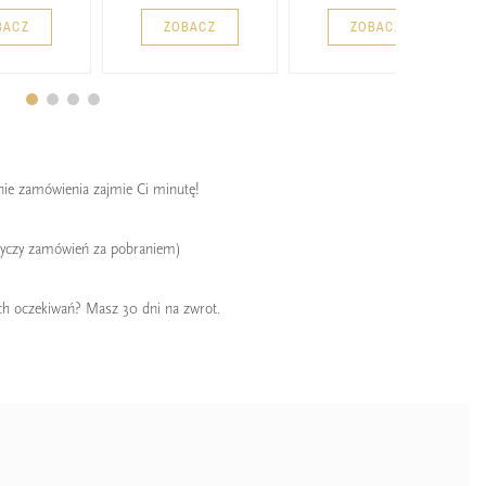
BACZ
ZOBACZ
ZOBACZ
enie zamówienia zajmie Ci minutę!
tyczy zamówień za pobraniem)
ch oczekiwań? Masz 30 dni na zwrot.