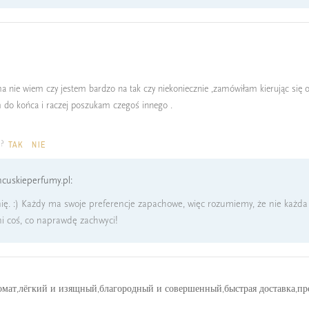
a nie wiem czy jestem bardzo na tak czy niekoniecznie ,zamówiłam kierując się 
am do końca i raczej poszukam czegoś innego .
a?
TAK
NIE
cuskieperfumy.pl:
ię. :) Każdy ma swoje preferencje zapachowe, więc rozumiemy, że nie każ
i coś, co naprawdę zachwyci!
мат,лёгкий и изящный,благородный и совершенный,быстрая доставка,прек