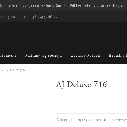
Kup za min. 199 zł, dodaj perfumy Summer Edition i odbierz kosmetyczkę gratis
oboty 7:00 - 15:00.
+48 509 55 66 99
erfumetki
Perfumy wg rodzaju
Zestawy Próbek
Brutalny 
AJ Deluxe 716
AJ Deluxe 716
Najlepsze dopasowanie nut zapachowy