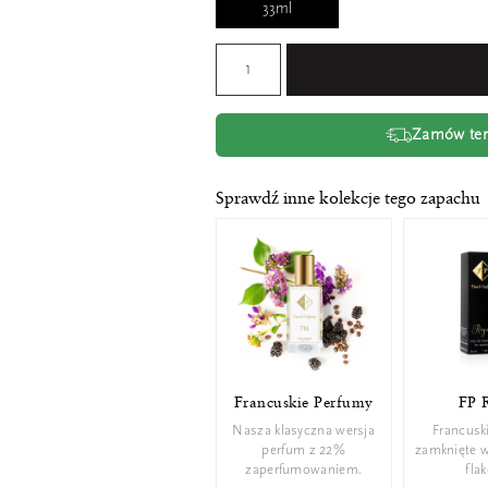
33ml
Zamów tera
Sprawdź inne kolekcje tego zapachu
Francuskie Perfumy
FP 
Nasza klasyczna wersja
Francusk
perfum z 22%
zamknięte 
zaperfumowaniem.
fla