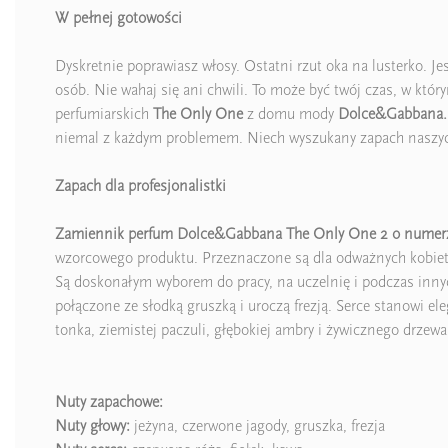
W pełnej gotowości
Dyskretnie poprawiasz włosy. Ostatni rzut oka na lusterko. Je
osób. Nie wahaj się ani chwili. To może być twój czas, w któ
perfumiarskich
The Only One
z domu mody
Dolce&Gabbana.
niemal z każdym problemem. Niech wyszukany zapach naszyc
Zapach dla profesjonalistki
Zamiennik perfum Dolce&Gabbana The Only One 2 o numer
wzorcowego produktu. Przeznaczone są dla odważnych kobiet 
Są doskonałym wyborem do pracy, na uczelnię i podczas innych
połączone ze słodką gruszką i uroczą frezją. Serce stanowi el
tonka, ziemistej paczuli, głębokiej ambry i żywicznego drzew
Nuty zapachowe:
Nuty głowy:
jeżyna, czerwone jagody, gruszka, frezja