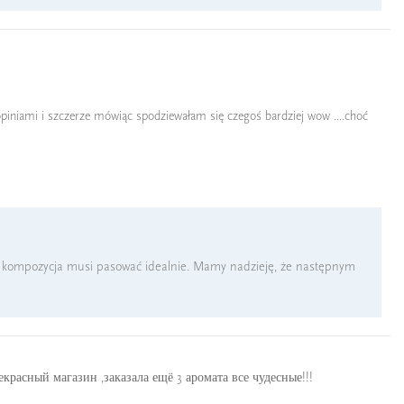
opiniami i szczerze mówiąc spodziewałam się czegoś bardziej wow ....choć
da kompozycja musi pasować idealnie. Mamy nadzieję, że następnym
расный магазин ,заказала ещё 3 аромата все чудесные!!!