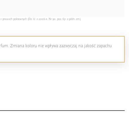
 i prawach pokrewnych (Dz. U. z 2006 e. Nr 90, poz. 631 z późn. zm.)
perfum. Zmiana koloru nie wpływa zazwyczaj na jakość zapachu