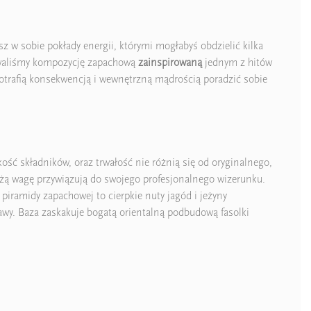
sz w sobie pokłady energii, którymi mogłabyś obdzielić kilka
otowaliśmy kompozycję zapachową
zainspirowaną
jednym z hitów
otrafią konsekwencją i wewnętrzną mądrością poradzić sobie
ość składników, oraz trwałość nie różnią się od oryginalnego,
żą wagę przywiązują do swojego profesjonalnego wizerunku.
piramidy zapachowej to cierpkie nuty jagód i jeżyny
kawy. Baza zaskakuje bogatą orientalną podbudową fasolki