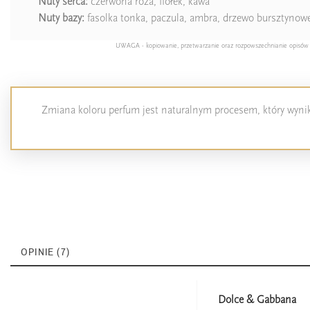
Nuty serca:
czerwona róża, fiołek, kawa
Nuty bazy:
fasolka tonka, paczula, ambra, drzewo bursztynow
UWAGA - kopiowanie, przetwarzanie oraz rozpowszechnianie opisów pro
Zmiana koloru perfum jest naturalnym procesem, który wynika
OPINIE (7)
Dolce & Gabbana