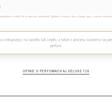
e
duktów w całości lub w części jest zabronione! Zgodnie z Ustawą z dnia 4 lutego 1994 r. o prawie autorskim
 z ekspozycji na światło lub ciepło, a także z procesu starzenia się 
perfum.
OPINIE O PERFUMACH AJ DELUXE 716