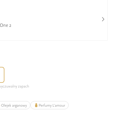
 One 2
Yve
25%
 wyczuwalny zapach
Olejek arganowy
Perfumy L'amour