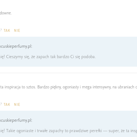
udowne.
a?
TAK
NIE
cuskieperfumy.pl:
ię! Cieszymy się, że zapach tak bardzo Ci się podoba.
ta inspiracja to sztos. Bardzo piękny, ogoniasty i mega intensywny, na ubraniach 
a?
TAK
NIE
cuskieperfumy.pl:
ę! Takie ogoniaste i trwałe zapachy to prawdziwe perełki — super, że ta insp