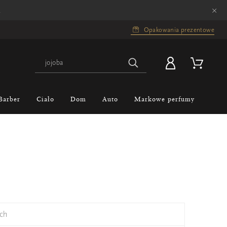
×
.
Opakowania prezentowe
Barber
Ciało
Dom
Auto
Markowe perfumy
ch