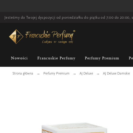
Jesteśmy do Twojej dyspozycji od poniedziałku do piątku od 7:00 do 20:00, s
Nowości
Francuskie Perfumy
Perfumy Premium
P
Strona główna
Perfumy Premium
AJ Deluxe
AJ Deluxe Damskie