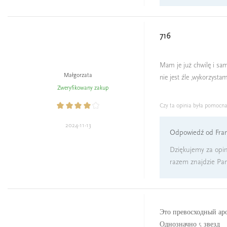
716
Mam je już chwilę i sam
Małgorzata
nie jest źle ,wykorzyst
Zweryfikowany zakup
Czy ta opinia była pomocn
2024-11-13
Odpowiedź od Fran
Dziękujemy za opin
razem znajdzie Pan
Это превосходный аро
Однозначно 5 звезд