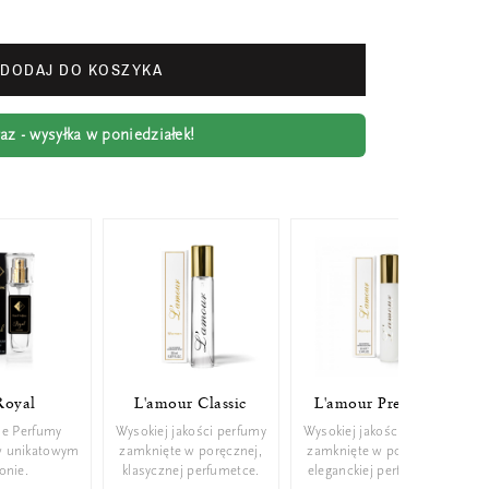
DODAJ DO KOSZYKA
z - wysyłka w poniedziałek!
Royal
L'amour Classic
L'amour Premium
ie Perfumy
Wysokiej jakości perfumy
Wysokiej jakości perfumy
w unikatowym
zamknięte w poręcznej,
zamknięte w poręcznej,
konie.
klasycznej perfumetce.
eleganckiej perfumetce.